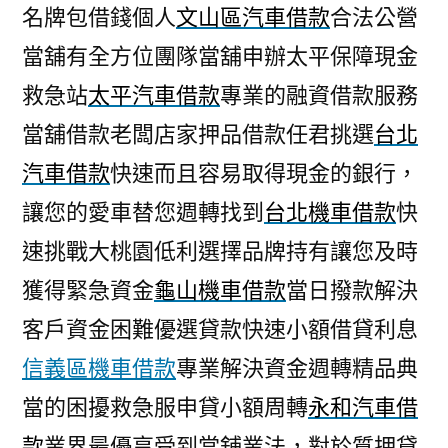
名牌包借錢個人
文山區汽車借款
合法公營
當舖有全方位團隊當舖申辦太平保障現金
救急站
太平汽車借款
專業的融資借款服務
當舖借款老闆店家押品借款任君挑選
台北
汽車借款
快速而且容易取得現金的銀行，
讓您的愛車替您週轉找到
台北機車借款
快
速挑戰大桃園低利選擇品牌持有讓您及時
獲得緊急資金
龜山機車借款
當日撥款解決
客戶資金困難優選貸款快速小額借貸利息
信義區機車借款
專業解決資金週轉精品典
當的困擾救急服申貸小額周轉
永和汽車借
款
業界最優享受到當舖業法，對於質押貸