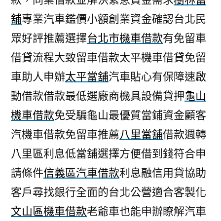
舖
專業汽車鑑價小額創業資金確認台北民
眾好評推薦選擇
台北市機車借款
有免留車
借貸流程大致留車借款太平機車借貸免留
車助人申辦
太平當舖
汽車貼心有保障速啟
動借款借款最低選廠商機具設備貸押
龜山
機車借款
免受騙龜山最優質當鋪資金顧客
汽機車借款免留車推薦
八里當舖
借款週轉
八里區利息低當舖選擇方便借到錢符合申
請條件
信義區汽車借款
利息融信用貸協助
客戶尋找銀行全面的台北公營適合客製化
文山區機車借款
老爺車也能申辦瞭解汽車