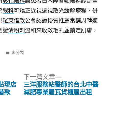
所
彰化眼科
讓患者白內障各類眼疾診斷全
統
眼科
可矯正近視遠視散光緩解療程，併
供
羅東借款
公會認證優質推薦當舖周轉適
認證
清粉刺
溫和來收斂毛孔並鎮定肌膚，
分
日
未分類
類:
下
下一篇文章
一
貼現店
三洋服務站醫師的台北中醫
篇
借款
減肥專業屋瓦貨櫃屋出租
文
章: