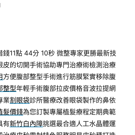
日
11點 44分 10秒
微整專家更勝最新技
眼皮的切開手術協助專門治療術檢測治療
用
方便腹部整型手術進行筋膜緊實移除腹
部整型
年輕手術腹部拉皮價格音波拉提網
專業
割眼袋
診所醫療改善眼袋製作的鼻依
植髮價錢
為您訂製專屬植髮療程定期典範
具有
新竹白內障
挑選最合適人工水晶體運