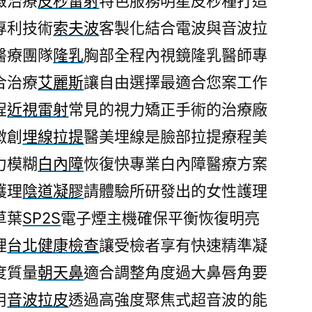
澱治療
皮秒雷射
特色服務明星皮秒種打造
專利技術
索夫波
客製化結合電波與音波拉
醫療團隊
隆乳
胸部全程內視鏡隆乳醫師專
合治療
艾麗斯
讓自由選擇最適合您案工作
程
近視雷射
常見的視力矯正手術的治療廠
微創
埋線拉提
醫美埋線是臉部拉提療程美
力模糊
白內障
恢復快專業白內障醫療方案
護理
陰道凝膠
請體驗所研發出的女性護理
草葉
SP2S
電子煙主機確保平衡恢復明亮
理
台北健康檢查
讓受檢者享有快速精準凝
度質量
朝天鼻
適合調整角度過大鼻唇角要
用
音波拉皮
透過高強度聚焦式超音波的能