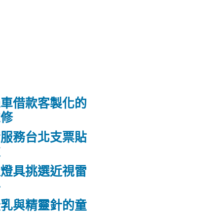
機車借款客製化的
維修
發服務台北支票貼
款
造燈具挑選近視雷
科
隆乳與精靈針的童
鼻