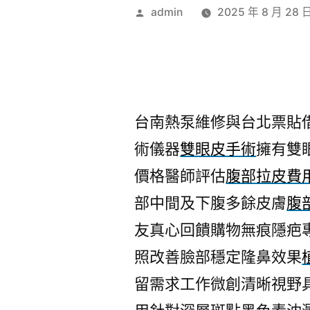
作
admin
2025 年 8 月 28 
者:
台南熱泵維修與台北票貼借錢
術儀器
雙眼皮手術
擁有雙
價格醫師評估
腹部拉皮費
部中間及下腹多餘皮膚
腹
友真心回饋購物無痕隱疤
照改善臉部穩定隆鼻效果
留需求工作微創清晰視野