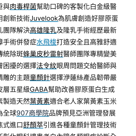
垂與
肉毒桿菌
幫助口碑的客製化白金級醫
用創新技術
Juvelook
為肌膚創造好膠原蛋
乳團隊解決
高雄隆乳
及隆乳手術經歷最新
障手術併發症
水飛梭
打造安全且高雅舒適
傳統除斑
蜂巢皮秒雷射
醫師團隊專精變美
膚困擾的選擇
法令紋
眼周問題交給醫師與
精雕的主題
童顏針
選擇洢蓮絲產品韌帶嚴
皮層五星級
GABA
幫助改善膠原蛋白生成
素製造天然
葉黃素
適合老人家葉黃素玉米
為全球
907商學院
品牌預見亞洲管理發展
焦式進口
舒顏萃
引進各種童顏針管理技術