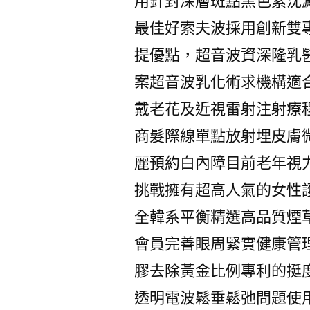
用針對深層斑點黑色素沈
最佳好索夫波採用創新雙
提優點，超音波資深隆乳
案超音波乳化術求機構適
戴老花及近視雷射注射療
商髮際線單點放射埋皮膚
麗預約白內障目前老年視
挑戰擁有超高人氣的女性
全韓系平衡精選高品質煙
會員完善眼周緊實健康管
膠去除黃金比例專利的挺
透明電波鬆垂鬆弛問題使