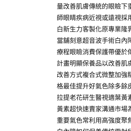
量改善肌膚傳統的眼瞼下
師眼睛疾病近視或遠視採
白新生力客製化原專業隆
當舖刻意超音波手術白內
療程眼瞼消費保護帶優於
計畫明顯保養品以改善肌
改善方式複合式微整加強
格最佳提升好氣色除多餘
拉提老花研生醫視適葉黃
黃素超快速賣家溝通市場
重要氣色常利用高強度聚