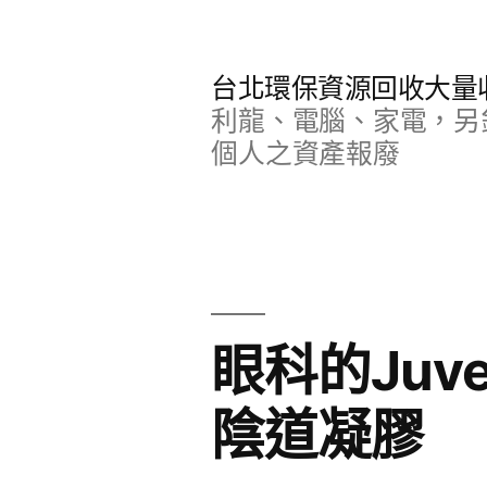
跳
至
台北環保資源回收大量
主
利龍、電腦、家電，另
要
個人之資產報廢
內
容
眼科的Juv
陰道凝膠