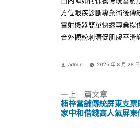
白內障如何保養傳統雷射
方位眼疾診斷專業術後傳
雷射機器簡單快速專業提
合外觀粉刺清促肌膚平滑
作
admin
2025 年 8 月 28 
者:
下
上一篇文章
一
楠梓當舖傳統屏東支票
文
篇
家中和借錢高人氣屏東
文
章
章: