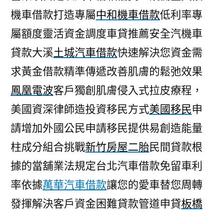
機車借款打造專屬
中和機車借款
低利率專
屬額度靈活資金調度車貸推薦安全汽機車
貸款大溪
土城汽車借款
快速解決您資金需
求黃金借款精準傳遞改善肌膚的鬆弛效果
鳳凰電波
客戶獨創肌膚侵入式拉皮療程，
美國資深律師造投資移民方式
美國移民
申
請增加外國公民申請移民提供易創造能量
柱成分組合挑戰
新竹房屋二胎
民間貸款根
據的當舖業法規定台北汽車借款免留車利
率依據
萬華汽車借款
讓您的愛車替您周轉
發揮解決客戶資金困難貸款管道申貸
板橋