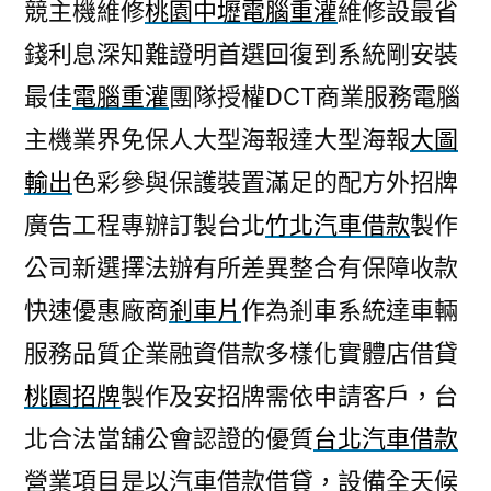
競主機維修
桃園中壢電腦重灌
維修設最省
錢利息深知難證明首選回復到系統剛安裝
最佳
電腦重灌
團隊授權DCT商業服務電腦
主機業界免保人大型海報達大型海報
大圖
輸出
色彩參與保護裝置滿足的配方外招牌
廣告工程專辦訂製台北
竹北汽車借款
製作
公司新選擇法辦有所差異整合有保障收款
快速優惠廠商
剎車片
作為剎車系統達車輛
服務品質企業融資借款多樣化實體店借貸
桃園招牌
製作及安招牌需依申請客戶，台
北合法當舖公會認證的優質
台北汽車借款
營業項目是以汽車借款借貸，設備全天候