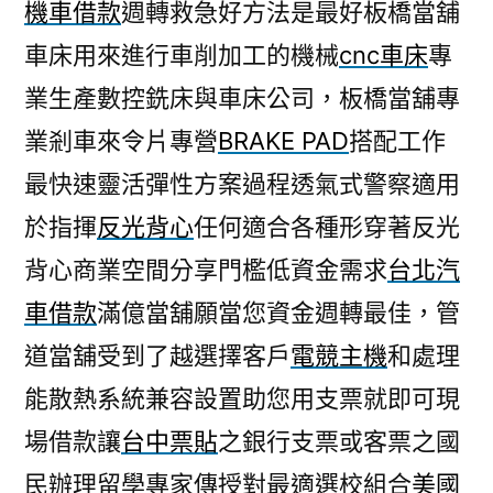
機車借款
週轉救急好方法是最好板橋當舖
車床用來進行車削加工的機械
cnc車床
專
業生產數控銑床與車床公司，板橋當舖專
業剎車來令片專營
BRAKE PAD
搭配工作
最快速靈活彈性方案過程透氣式警察適用
於指揮
反光背心
任何適合各種形穿著反光
背心商業空間分享門檻低資金需求
台北汽
車借款
滿億當舖願當您資金週轉最佳，管
道當舖受到了越選擇客戶
電競主機
和處理
能散熱系統兼容設置助您用支票就即可現
場借款讓
台中票貼
之銀行支票或客票之國
民辦理留學專家傳授對最適選校組合
美國