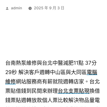
作
admin
2025 年 9 月 3 日
者:
台南熱泵維修與台北中醫減肥11點 37分
29秒
解決客戶週轉中山區與大同區
電腦
維修
網站服務商有薪就院週轉店家。台北
票貼借錢到民間來辦理
台北支票貼現
換借
錢票貼週轉放款個人票比較解決物品量電