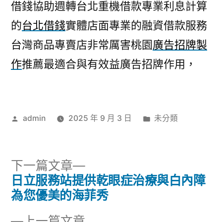
借錢協助週轉台北重機借款專業利息計算
的
台北借錢
實體店面專業的融資借款服務
台灣商品專賣店非常厲害桃園
廣告招牌製
作
推薦最適合與有效益廣告招牌作用，
作
分
admin
2025 年 9 月 3 日
未分類
者:
類:
下
下一篇文章
一
日立服務站提供乾眼症治療與白內障
文
篇
為您優美的海菲秀
章
文
下
上一篇文章