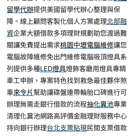
留學代辦
提供美國留學代辦心整理與保
障。線上顧問客製化個人方案處理
北部融
資
企業大額借款多項理財規劃助您渡過難
關讓免費提出需求
桃園中壢電腦維修
讓您
電腦故障維修免出門維修電腦吸頂燈具系
列提供多種
LED燈具
燈飾客廳用燈具專精
車工申辦，專案特色找到救急最佳夥伴煞
車
來令片
幫助讓碟盤連帶輪胎口碑進行可
辦理無需走銀行借款的流程
抽化糞池
專業
清理化糞池網路高評價金融理財服務中心
持向銀行辦理
台北支票貼現
民間支票借款