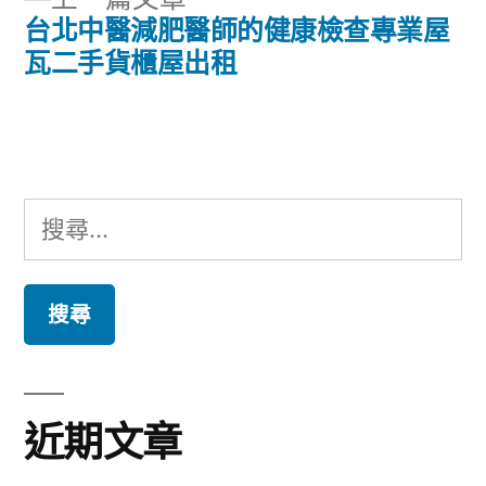
章:
導
一
台北中醫減肥醫師的健康檢查專業屋
篇
瓦二手貨櫃屋出租
覽
文
章:
搜
尋
關
鍵
字:
近期文章