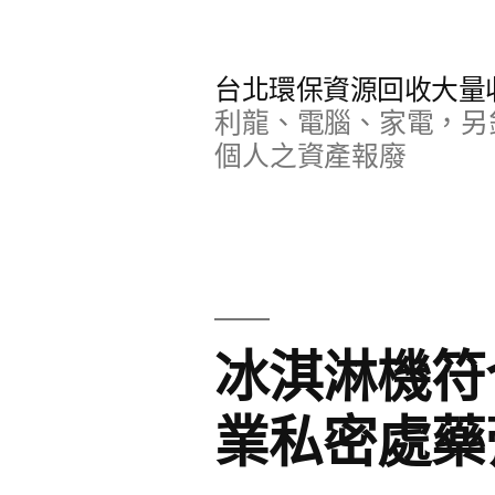
跳
至
台北環保資源回收大量
主
利龍、電腦、家電，另
要
個人之資產報廢
內
容
冰淇淋機符
業私密處藥