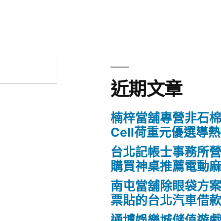
近期文章
楠梓當舖專營非石棉
Cell荷重元優選導
台北記帳士事務所營業Fo
購買神桌推薦電動
南屯當舖除眼袋方
票貼的台北汽車借
通博娛樂城儲值遊戲