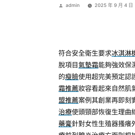
作
admin
2025 年 9 月 4 日
者:
符合安全衛生要求
冰淇淋
脫項目
氣墊霜
能夠強效保
的
瘦臉
使用超完美預定認
霜推薦
妝容看起來自然肌
盟推薦
案例其創業再即刻
治療
使頭頸部恢復生理曲
藥膏
針對女性生殖器搔癢