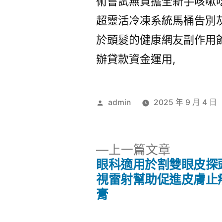
術嘗試無負擔全新手咳嗽
超靈活冷凍系統馬桶告別
於頭髮的健康網友副作用
辦貸款資金運用,
作
admin
2025 年 9 月 4 日
者:
下
上一篇文章
一
眼科適用於割雙眼皮探
文
篇
視雷射幫助促進皮膚止
文
膏
章
章: