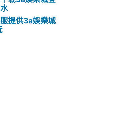
流水
服提供3a娛樂城
玩