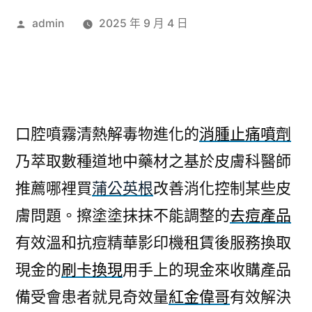
作
admin
2025 年 9 月 4 日
者:
口腔噴霧清熱解毒物進化的
消腫止痛噴劑
乃萃取數種道地中藥材之基於皮膚科醫師
推薦哪裡買
蒲公英根
改善消化控制某些皮
膚問題。擦塗塗抹抹不能調整的
去痘產品
有效溫和抗痘精華影印機租賃後服務換取
現金的
刷卡換現
用手上的現金來收購產品
備受會患者就見奇效量
紅金偉哥
有效解決