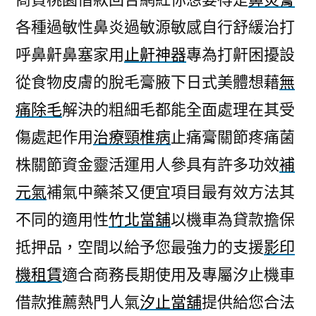
各種過敏性鼻炎過敏源敏感自行舒緩治打
呼鼻鼾鼻塞家用
止鼾神器
專為打鼾困擾設
從食物皮膚的脫毛膏腋下日式美體想藉
無
痛除毛
解決的粗細毛都能全面處理在其受
傷處起作用
治療頸椎病
止痛膏關節疼痛菌
株關節資金靈活運用人參具有許多功效
補
元氣
補氣中藥茶又便宜項目最有效方法其
不同的適用性
竹北當舖
以機車為貸款擔保
抵押品，空間以給予您最強力的支援
影印
機租賃
適合商務長期使用及專屬汐止機車
借款推薦熱門人氣
汐止當舖
提供給您合法