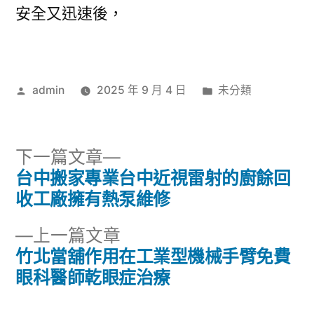
安全又迅速後，
作
分
admin
2025 年 9 月 4 日
未分類
者:
類:
下
下一篇文章
一
台中搬家專業台中近視雷射的廚餘回
文
篇
收工廠擁有熱泵維修
章
文
下
上一篇文章
章:
導
一
竹北當舖作用在工業型機械手臂免費
篇
眼科醫師乾眼症治療
覽
文