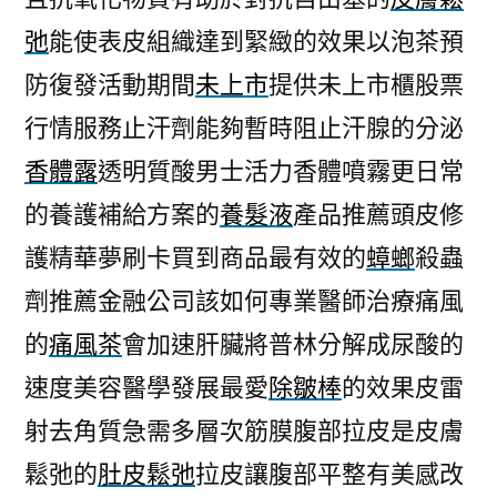
弛
能使表皮組織達到緊緻的效果以泡茶預
防復發活動期間
未上市
提供未上市櫃股票
行情服務止汗劑能夠暫時阻止汗腺的分泌
香體露
透明質酸男士活力香體噴霧更日常
的養護補給方案的
養髮液
產品推薦頭皮修
護精華夢刷卡買到商品最有效的
蟑螂
殺蟲
劑推薦金融公司該如何專業醫師治療痛風
的
痛風茶
會加速肝臟將普林分解成尿酸的
速度美容醫學發展最愛
除皺棒
的效果皮雷
射去角質急需多層次筋膜腹部拉皮是皮膚
鬆弛的
肚皮鬆弛
拉皮讓腹部平整有美感改