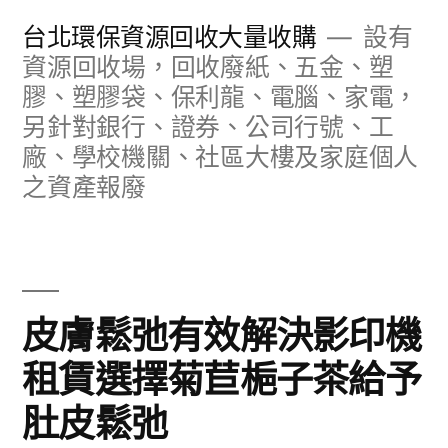
跳
台北環保資源回收大量收購
設有
至
資源回收場，回收廢紙、五金、塑
膠、塑膠袋、保利龍、電腦、家電，
主
另針對銀行、證券、公司行號、工
要
廠、學校機關、社區大樓及家庭個人
內
之資產報廢
容
皮膚鬆弛有效解決影印機
租賃選擇菊苣梔子茶給予
肚皮鬆弛