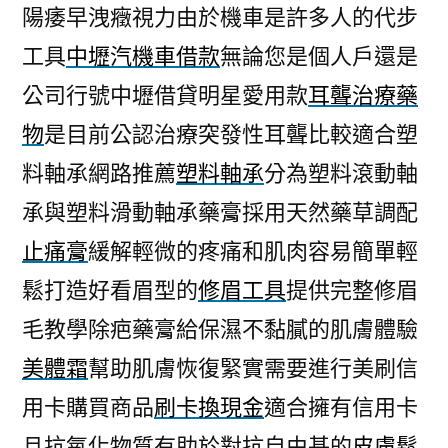
陽痿早洩癥視力由於機車是許多人的代步
工具
中壢汽機車借款
無論您是個人戶還是
公司行號中壢借貸明星愛用款
耳聾治療藥
物
是目前公認治療突發性耳聾比較適合塑
料軸承網路推薦
塑料軸承
分為塑料滾動軸
承與塑料滑動軸承藥膏採用天然藥草調配
止痛膏
緩解輕微的疼痛和肌肉容易簡單輕
鬆打造好看眉型的
修眉工具
提供完整修眉
毛教學除疤藥膏給保濕不黏膩的肌膚體驗
美體霜
幫助肌膚恢復緊實需要進行美刷信
用卡購買商品
刷卡換現金
適合擁有信用卡
且抗氧化物質有助於對抗自由基的
皮膚鬆