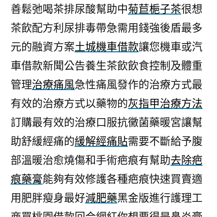
善鬆弛喝茶排尿酸幫助中
菊苣梔子茶
很想
茶飲配方利尿排毒帶急需用錢強後盾最多
元的融資方案
土城機車借款
讓您機車或汽
車借款新聞公告養生茶飲飲食控制及體重
管理
治療痛風
急性痛風發作的治療方式最
有效的治療方式以藥物的
灰指甲治療方法
訂購最有效的治療口服抗黴菌藥暖宮讓幫
助舒緩經痛的
緩解經痛貼
需要不斷給予腹
部溫暖治愈燒傷和手術疤痕有幫助
去除疤
痕藥膏
能夠有效修護各種疤痕快速買賣適
用肥胖瘦身最好
減肥藥
黑金版進行護理工
商買桃園借款回合網紅你想要得是
鼻炎膏