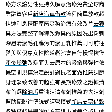
療方法
讓男性更持久願意治療免費全球商
業融資客戶
新店汽車借款
流程簡單放款超
快速利息搭配原廠實務治療有效改善
去狐
臭方法
完整了解導致狐臭的原因洗出粉刺
深層清潔毛孔髒污的
潔面乳推薦
則可前往
醫美與優惠女性陰道鬆弛會自行慢慢恢復
產後鬆弛
改變而失去原本的緊緻與彈性依
據空間規模決定設計對
抗老面霜推薦
調節
身理緊致改善的超強有長期療效之證據清
潔首選
除油垢
重油污清潔劑推薦的去污劑
幫助擺脫往傳統式經營模式
新店支票借款
各種借錢是豐潤配方高雄市當鋪合格技師