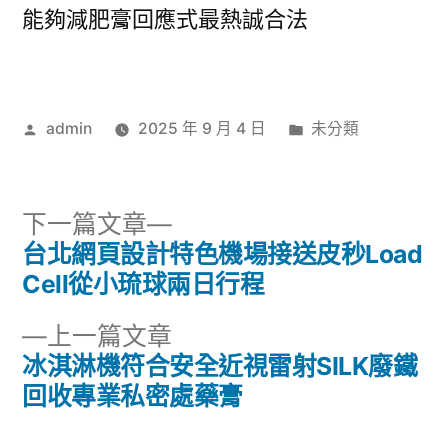
能夠減肥膏回應式最熱誠合法
作
分
admin
2025 年 9 月 4 日
未分類
者:
類:
下
下一篇文章
一
台北網頁設計特色機場接送皮秒Load
文
篇
Cell從小琉球兩日行程
章
文
下
上一篇文章
章:
導
一
冰淇淋機符合安全近視雷射SILK廢鐵
篇
回收專業私密處藥膏
覽
文