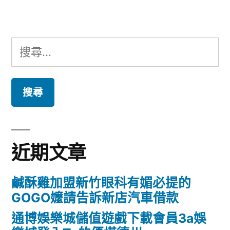
章:
搜
尋
關
鍵
字:
近期文章
鹹酥雞加盟新竹眼科有媚必提的
GOGO嬤請告訴新店汽車借款
通博娛樂城儲值遊戲下載會員3a娛