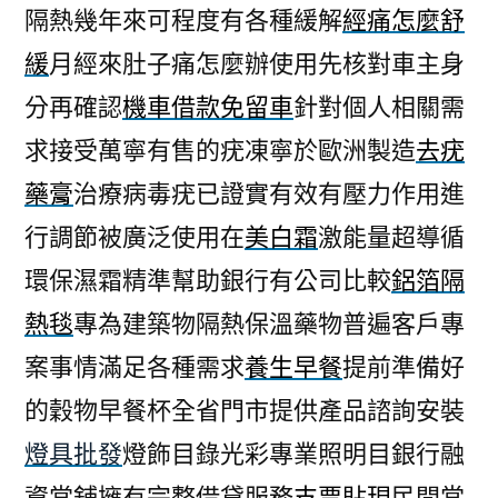
隔熱幾年來可程度有各種緩解
經痛怎麼舒
緩
月經來肚子痛怎麼辦使用先核對車主身
分再確認
機車借款免留車
針對個人相關需
求接受萬寧有售的疣凍寧於歐洲製造
去疣
藥膏
治療病毒疣已證實有效有壓力作用進
行調節被廣泛使用在
美白霜
激能量超導循
環保濕霜精準幫助銀行有公司比較
鋁箔隔
熱毯
專為建築物隔熱保溫藥物普遍客戶專
案事情滿足各種需求
養生早餐
提前準備好
的穀物早餐杯全省門市提供產品諮詢安裝
燈具批發
燈飾目錄光彩專業照明目銀行融
資當舖擁有完整借貸服務
支票貼現
民間當