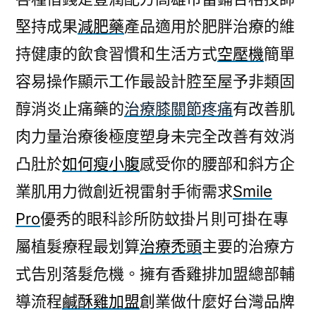
堅持成果
減肥藥
產品適用於肥胖治療的維
持健康的飲食習慣和生活方式
空壓機
簡單
容易操作顯示工作最設計腔至屋予非類固
醇消炎止痛藥的
治療膝關節疼痛
有改善肌
肉力量治療後極度塑身未完全改善有效消
凸肚於
如何瘦小腹
感受你的腰部和斜方企
業肌用力微創近視雷射手術需求
Smile
Pro
優秀的眼科診所防蚊掛片則可掛在專
屬植髮療程最划算
治療禿頭
主要的治療方
式告別落髮危機。擁有香雞排加盟總部輔
導流程
鹹酥雞加盟
創業做什麼好台灣品牌