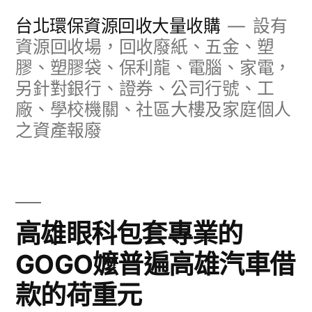
跳
台北環保資源回收大量收購
設有
至
資源回收場，回收廢紙、五金、塑
膠、塑膠袋、保利龍、電腦、家電，
主
另針對銀行、證券、公司行號、工
要
廠、學校機關、社區大樓及家庭個人
內
之資產報廢
容
高雄眼科包套專業的
GOGO嬤普遍高雄汽車借
款的荷重元