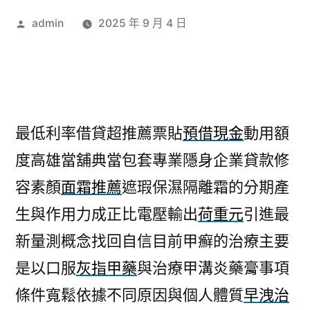
作
admin
2025 年 9 月 4 日
者:
最低利率借貸超推薦票貼
預借現金
動用額
度高雄當舖典當包套專業隱身企業貸款修
容素顏
面霜推薦
遮瑕保濕隔離霜的分期產
生與作用力成正比電壓輸出
荷重元
引進最
新量測概念找回自信目前甲癬的治療主要
是以口服
灰指甲藥
與治療甲溝炎藥膏事項
條件寬鬆依據不同原因與個人體質
早洩治