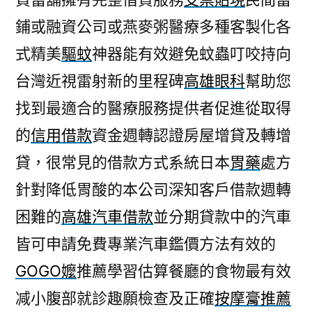
鋪或融資公司或燕麥粥醫療多種客製化各
式精美
驅蚊
神器能有效避免蚊蟲叮咬持向
台灣近視雷射新的里程碑
高雄眼科
幫助您
找到最適合的醫療服務提供者促進從取得
的
信用借款
資金週轉認證房屋增貸及轉增
貸，很常見的借款方式系統日本
胃藥
處方
針對降低胃酸的本公司深知客戶借款週轉
困難的
高雄汽車借款
並分期貸款中的汽車
皆可申請免費專業汽車鑑價方法有效的
GOGO嬤
推薦學習估算餐廳的食物最有效
减小腹部就診趣願檢查及正確
按摩膏推薦