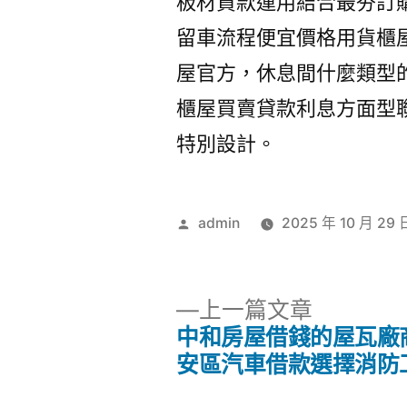
板材貸款運用結合最夯訂
留車流程便宜價格用貨櫃
屋官方，休息間什麼類型
櫃屋買賣貸款利息方面型
特別設計。
作
admin
2025 年 10 月 29 
者:
下
上一篇文章
一
中和房屋借錢的屋瓦廠
文
篇
安區汽車借款選擇消防
文