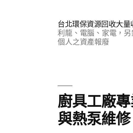
跳
至
台北環保資源回收大量
主
利龍、電腦、家電，另
要
個人之資產報廢
內
容
廚具工廠專業
與熱泵維修