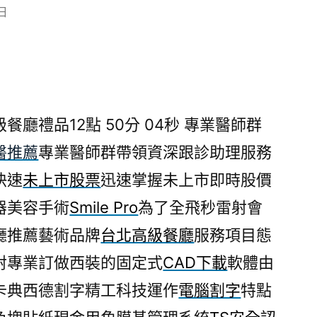
 日
廳禮品12點 50分 04秒
專業醫師群
醫推薦
專業醫師群帶領資深跟診助理服務
快速
未上市股票
迅速掌握未上市即時股價
器美容手術
Smile Pro
為了全飛秒雷射會
廳推薦藝術品牌
台北高級餐廳
服務項目態
射專業訂做西裝的固定式
CAD下載
軟體由
卡典西德割字精工科技運作
電腦割字
特點