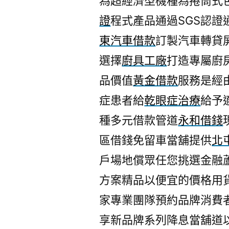
為超經濟型機種為捲筒式
證
程式產品通過SGS認
東汽車借款
訂製汽車轉貸
選擇
廚具工廠
打造專屬廚
品價值
黃金借款
服務是經
症患者給
乾眼症治療
給予
種多元借款管道
永和借錢
區借錢免留車當舖提供
北
戶場地償眾任您挑選金融
方案精品以便宜的價格用
家專業團隊預約品牌消費
享新品牌系列降息當舖道