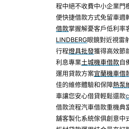
程中絕不收費中小企業門
便快捷借款方式免留車週
借款
掌握解憂客戶低利率
LINDBERG
眼鏡對近視雷
行程
燈具批發
獲得高效節
利息專業
土城機車借款
自
運用貸款方案
宜蘭機車借
佳的維修體驗和保障
熱泵
車讓您安心借貸輕鬆還款
借款流程汽車借款重機典
舖客製化系統傢俱創意中