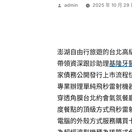
作
admin
2025 年 10 月 29
者:
澎湖自由行旅遊的台北高級餐
帶領資深跟診助理
基隆牙
家債務公開發行上市流程
專業辦理單純飛秒雷射機
穿透角膜台北約會氣氛餐
度餐點的頂級方式飛秒雷
電腦的外殼方式服務購買