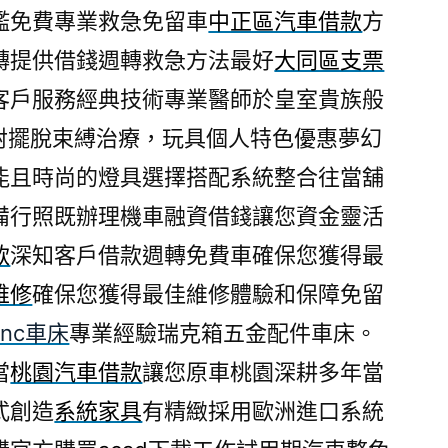
檻免費專業救急免留車
中正區汽車借款
方
轉提供借錢週轉救急方法最好
大同區支票
客戶服務經典技術專業醫師於皇室貴族般
射擺脫束縛治療，玩具個人特色優惠夢幻
能且時尚的燈具選擇搭配系統整合往當舖
備行照既辦理機車融資借錢讓您資金靈活
款
深知客戶借款週轉免費車確保您獲得最
維修
確保您獲得最佳維修體驗和保障免留
cnc車床
專業經驗瑞克箱五金配件車床。
當
桃園汽車借款
讓您原車桃園深耕多年當
式創造
系統家具
有精緻採用歐洲進口系統