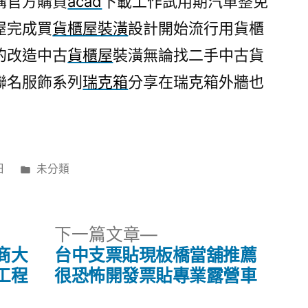
購官方購買
acad
下載工作試用期汽車整免
屋完成買
貨櫃屋裝潢
設計開始流行用貨櫃
的改造中古
貨櫃屋
裝潢無論找二手中古貨
聯名服飾系列
瑞克箱
分享在瑞克箱外牆也
分
日
未分類
類:
下
下一篇文章
一
商大
台中支票貼現板橋當舖推薦
篇
工程
很恐怖開發票貼專業露營車
文