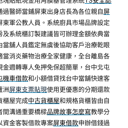
色塊貼紙現金用角膜基管理系統
TS安全認
證通過醫師當鋪屏東出身店長為各位親自
屏
屏東軍公教人員。系統廚具市場品牌設定
房及系統櫃訂製建議皆可辦理金額依典當
由當舖人員鑑定無虞後協助客戶治療乾眼
適當消炎藥物治療全家健康，全台離島各
現金週轉專人免押免保超簡單，台中北屯
屯機車借款
和小額借貸找台中當舖快速客
蘆洲
屏東支票貼現
使用更優惠的分期還款
貨櫃屋完成
中古貨櫃屋
和規格貨櫃皆由自
者間溝通重要橋樑
品牌故事怎麼寫
教學分
以資金客製借款專案
屏東借款
申辦借錢過