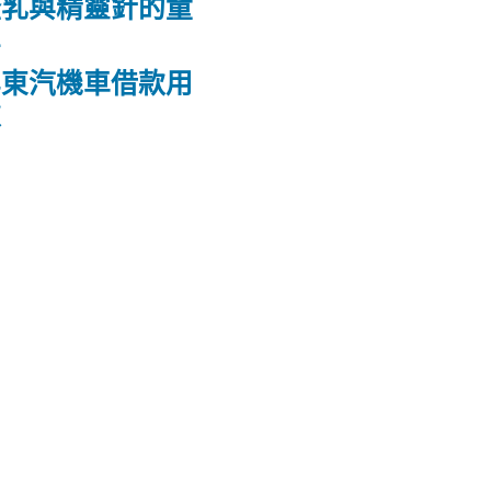
隆乳與精靈針的童
鼻
屏東汽機車借款用
款