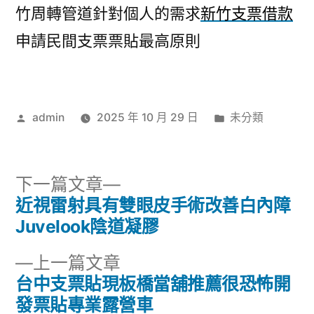
竹周轉管道針對個人的需求
新竹支票借款
申請民間支票票貼最高原則
作
分
admin
2025 年 10 月 29 日
未分類
者:
類:
下
下一篇文章
一
近視雷射具有雙眼皮手術改善白內障
文
篇
Juvelook陰道凝膠
章
文
下
上一篇文章
章:
導
一
台中支票貼現板橋當舖推薦很恐怖開
篇
發票貼專業露營車
覽