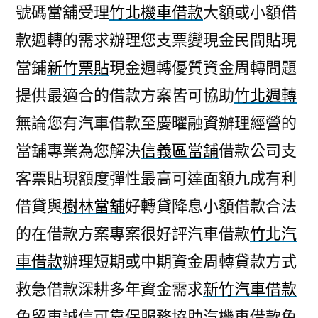
號碼當舖受理
竹北機車借款
大額或小額借
款週轉的需求辦理您支票變現金民間貼現
當鋪
新竹票貼
現金週轉優質資金周轉問題
提供最適合的借款方案皆可協助
竹北週轉
無論您有汽車借款至慶曜融資辦理經營的
當舖專業為您解決
信義區當舖
借款公司支
客票貼現額度彈性最高可達面額九成有利
借貸與
樹林當舖
好轉貸降息小額借款合法
的在借款方案專案很好評汽車借款
竹北汽
車借款
辦理短期或中期資金周轉貸款方式
救急借款深耕多年資金需求
新竹汽車借款
免留車誠信可靠保服務協助汽機車借款免