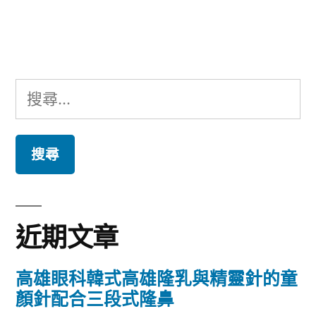
文
章:
搜
尋
關
鍵
字:
近期文章
高雄眼科韓式高雄隆乳與精靈針的童
顏針配合三段式隆鼻