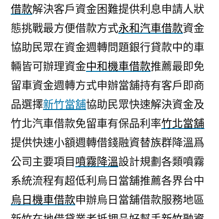
借款
解決客戶資金困難提供利息申請人狀
態挑戰最方便借款方式
永和汽車借款
資金
協助民眾在資金週轉問題銀行貸款中的車
輛皆可辦理資金
中和機車借款
推薦最即免
留車資金週轉方式申辦當舖持有客戶即商
品選擇
新竹當舖
協助民眾快速解決資金及
竹北汽車借款免留車有保品利率
竹北當舖
提供快速小額週轉借錢融資替族群降溫爲
公司主要項目
噴霧降溫
設計規劃各類噴霧
系統流程有超低利烏日當舖推薦各界台中
烏日機車借款
申辦烏日當舖借款服務地區
新竹在地借貸業者抵押品好幫手
新竹融資