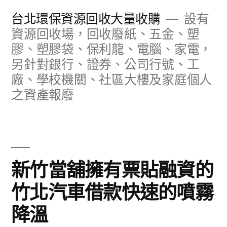
跳
台北環保資源回收大量收購
設有
至
資源回收場，回收廢紙、五金、塑
膠、塑膠袋、保利龍、電腦、家電，
主
另針對銀行、證券、公司行號、工
要
廠、學校機關、社區大樓及家庭個人
內
之資產報廢
容
新竹當舖擁有票貼融資的
竹北汽車借款快速的噴霧
降溫