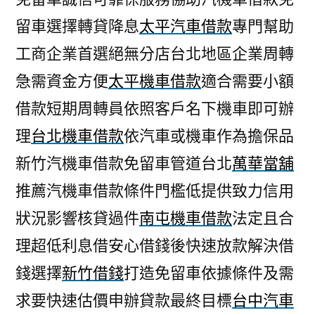
留車選擇轉貸降息
太平汽車借款
專門幫助
工商企業首選絕無分店台北地區企業周轉
急需資金方便
太平機車借款
適合需要小額
借款短期周轉員依照客戶名下機車即可辦
理
台北機車借款
依汽車或機車作為擔保品
新竹汽機車借款免留車管道台北
萬華當舖
推薦汽機車借款條件門檻低提供致力信用
狀況影響核貸過件
南屯機車借款
法定且合
理超低利息借安心借錢後快速放款解決借
錢選擇
新竹借錢
打造免留車依據條件及需
求要快速估價申辦貸款最終目標
台中汽車