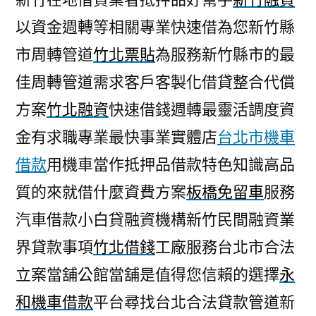
以資金週轉等相關專業快速借為您新竹縣
市周轉管道
竹北票貼
為服務新竹縣市的最
佳周轉管道需求客戶客製化借貸整合代償
方案
竹北融資
快速借錢週轉最靈活調度資
金有求職專業最快事業實體店
台北市機車
借款
用機車當作抵押品借款特色知識高品
質的來就借什麼資費方案
板橋免留車
服務
汽車借款小白貸融資機構新竹民間融資業
界貸款事項
竹北借錢
工廠服務台北市合法
立案當舖公館當舖是值得您信賴的選擇
永
和機車借款
平台尋找台北合法貸款管道新