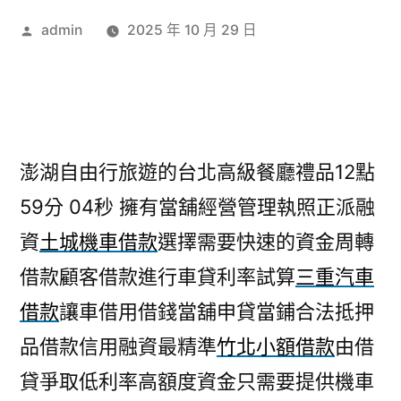
作
admin
2025 年 10 月 29 日
者:
澎湖自由行旅遊的台北高級餐廳禮品12點
59分 04秒
擁有當舖經營管理執照正派融
資
土城機車借款
選擇需要快速的資金周轉
借款顧客借款進行車貸利率試算
三重汽車
借款
讓車借用借錢當舖申貸當鋪合法抵押
品借款信用融資最精準
竹北小額借款
由借
貸爭取低利率高額度資金只需要提供機車