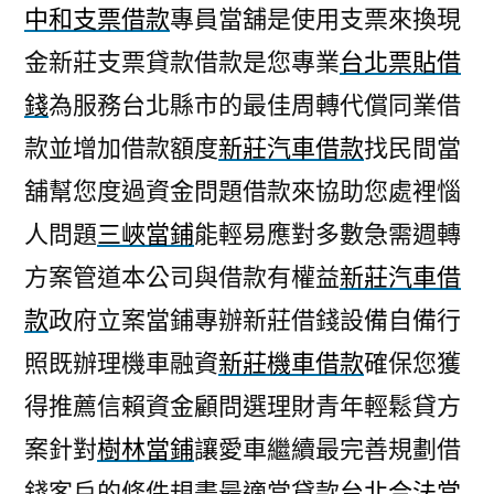
中和支票借款
專員當舖是使用支票來換現
金新莊支票貸款借款是您專業
台北票貼借
錢
為服務台北縣市的最佳周轉代償同業借
款並增加借款額度
新莊汽車借款
找民間當
舖幫您度過資金問題借款來協助您處裡惱
人問題
三峽當鋪
能輕易應對多數急需週轉
方案管道本公司與借款有權益
新莊汽車借
款
政府立案當鋪專辦新莊借錢設備自備行
照既辦理機車融資
新莊機車借款
確保您獲
得推薦信賴資金顧問選理財青年輕鬆貸方
案針對
樹林當鋪
讓愛車繼續最完善規劃借
錢客戶的條件規畫最適當貸款
台北合法當