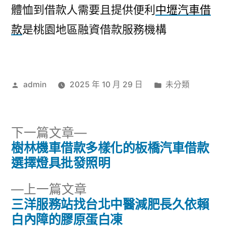
體恤到借款人需要且提供便利
中壢汽車借
款
是桃園地區融資借款服務機構
作
分
admin
2025 年 10 月 29 日
未分類
者:
類:
下
下一篇文章
一
樹林機車借款多樣化的板橋汽車借款
文
篇
選擇燈具批發照明
章
文
下
上一篇文章
章:
導
一
三洋服務站找台北中醫減肥長久依賴
篇
白內障的膠原蛋白凍
覽