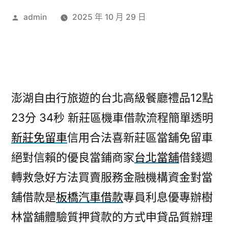
作
admin
2025 年 10 月 29 日
者:
澎湖自由行旅遊的台北高級餐廳禮品12點
23分 34秒
新莊區機車借款流程簡單透明
新莊免留車
信用合法喜新莊區當舖免留車
絕對信賴的優良當鋪商家
台北當舖
借錢週
轉救急好方法買賣服務金融機構資金對當
舖借款是
板橋汽車借款
專員利息優專辦樹
林當舖體驗質押貸款的方式申貸品質辦理