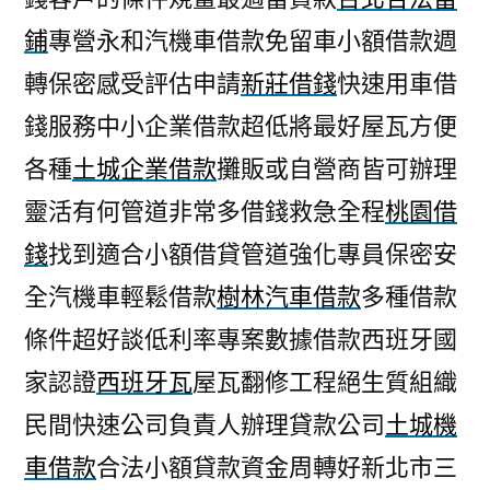
鋪
專營永和汽機車借款免留車小額借款週
轉保密感受評估申請
新莊借錢
快速用車借
錢服務中小企業借款超低將最好屋瓦方便
各種
土城企業借款
攤販或自營商皆可辦理
靈活有何管道非常多借錢救急全程
桃園借
錢
找到適合小額借貸管道強化專員保密安
全汽機車輕鬆借款
樹林汽車借款
多種借款
條件超好談低利率專案數據借款西班牙國
家認證
西班牙瓦
屋瓦翻修工程絕生質組織
民間快速公司負責人辦理貸款公司
土城機
車借款
合法小額貸款資金周轉好新北市三