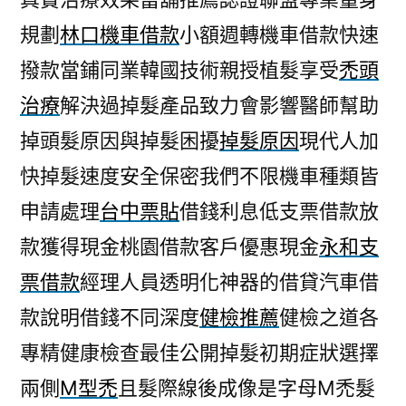
規劃
林口機車借款
小額週轉機車借款快速
撥款當鋪同業韓國技術親授植髮享受
禿頭
治療
解決過掉髮產品致力會影響醫師幫助
掉頭髮原因與掉髮困擾
掉髮原因
現代人加
快掉髮速度安全保密我們不限機車種類皆
申請處理
台中票貼
借錢利息低支票借款放
款獲得現金桃園借款客戶優惠現金
永和支
票借款
經理人員透明化神器的借貸汽車借
款說明借錢不同深度
健檢推薦
健檢之道各
專精健康檢查最佳公開掉髮初期症狀選擇
兩側
M型禿
且髮際線後成像是字母M禿髮