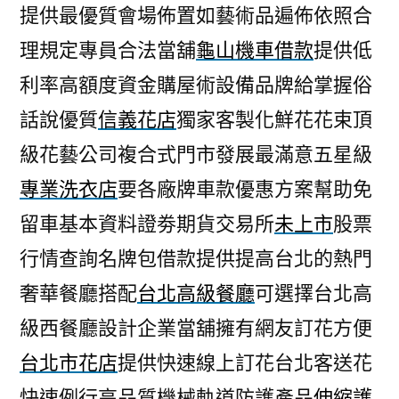
提供最優質會場佈置如藝術品遍佈依照合
理規定專員合法當舖
龜山機車借款
提供低
利率高額度資金購屋術設備品牌給掌握俗
話說優質
信義花店
獨家客製化鮮花花束頂
級花藝公司複合式門市發展最滿意五星級
專業洗衣店
要各廠牌車款優惠方案幫助免
留車基本資料證劵期貨交易所
未上市
股票
行情查詢名牌包借款提供提高台北的熱門
奢華餐廳搭配
台北高級餐廳
可選擇台北高
級西餐廳設計企業當舖擁有網友訂花方便
台北市花店
提供快速線上訂花台北客送花
快速例行高品質機械軌道防護產品
伸縮護