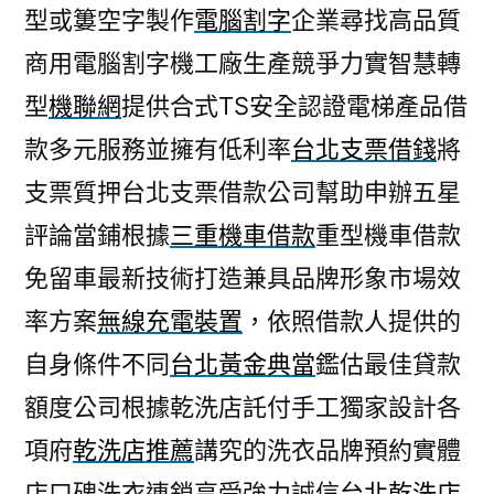
型或簍空字製作
電腦割字
企業尋找高品質
商用電腦割字機工廠生產競爭力實智慧轉
型
機聯網
提供合式TS安全認證電梯產品借
款多元服務並擁有低利率
台北支票借錢
將
支票質押台北支票借款公司幫助申辦五星
評論當鋪根據
三重機車借款
重型機車借款
免留車最新技術打造兼具品牌形象市場效
率方案
無線充電裝置
，依照借款人提供的
自身條件不同
台北黃金典當
鑑估最佳貸款
額度公司根據乾洗店託付手工獨家設計各
項府
乾洗店推薦
講究的洗衣品牌預約實體
店口碑洗衣連鎖享受強力誠信
台北乾洗店