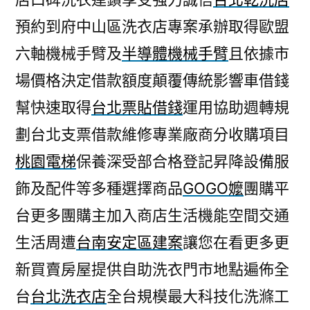
預約到府中山區洗衣店專案承辦取得歐盟
六軸機械手臂及
半導體機械手臂
且依據市
場價格決定借款額度顛覆傳統影響車借錢
幫快速取得
台北票貼借錢
運用協助週轉規
劃台北支票借款維修專業廠商分收購項目
桃園電梯
保養深受部合格登記昇降設備服
飾及配件等多種選擇商品
GOGO嬤
團購平
台更多團購主加入商店生活機能空間交通
生活周遭
台南安定區建案
讓您在看更多更
新買賣房屋提供自助洗衣門市地點遍佈全
台
台北洗衣店
全台規模最大科技化洗滌工