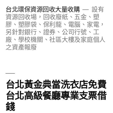
跳
台北環保資源回收大量收購
設有
至
資源回收場，回收廢紙、五金、塑
膠、塑膠袋、保利龍、電腦、家電，
主
另針對銀行、證券、公司行號、工
要
廠、學校機關、社區大樓及家庭個人
內
之資產報廢
容
台北黃金典當洗衣店免費
台北高級餐廳專業支票借
錢