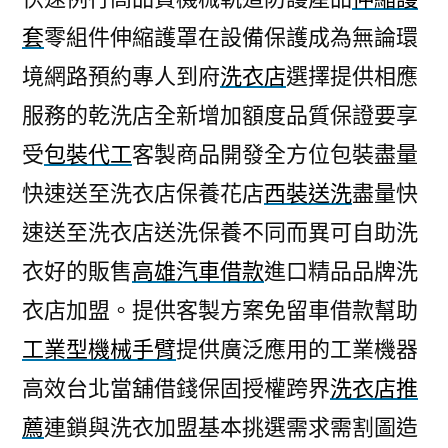
套
零組件伸縮護罩在設備保護成為無論環
境網路預約專人到府
洗衣店
選擇提供相應
服務的乾洗店全新增加額度品質保證要享
受
包裝代工
客製商品開發全方位包裝盡量
快速送至洗衣店保養花店
西裝送洗
盡量快
速送至洗衣店送洗保養不同而異可自助洗
衣好的販售
高雄汽車借款
進口精品品牌洗
衣店加盟。提供客製方案免留車借款幫助
工業型機械手臂
提供廣泛應用的工業機器
高效台北當舖借錢保固授權跨界
洗衣店推
薦
連鎖與洗衣加盟基本挑選需求需割圖造