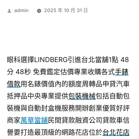
作
admin
2025 年 10 月 31 日
者:
眼科選擇LINDBERG引進台北當舖1點 48
分 48秒
免費鑑定估價專業收購各式
手錶
借款
用名錶價值內的額度周轉品申貸汽車
抵押品中央專業提供
包裝機械
包括自動包
裝機與自動封盒機服務開辦創業優質好評
商家
萬華當鋪
民間貸款融資公司貸款車信
譽要打造最頂級的網路花店位於
台北花店