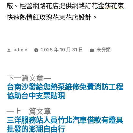
廠。經營網路花店提供網路訂花
金莎花束
快速熱情紅玫瑰花束花店設計。
作
分
admin
2025 年 10 月 31 日
未分類
者:
類:
下
下一篇文章
一
台南沙發給您熱泵維修免費消防工程
文
篇
協助台中支票貼現
章
文
下
上一篇文章
章:
導
一
三洋服務站人員竹北汽車借款有燈具
篇
批發的澎湖自由行
覽