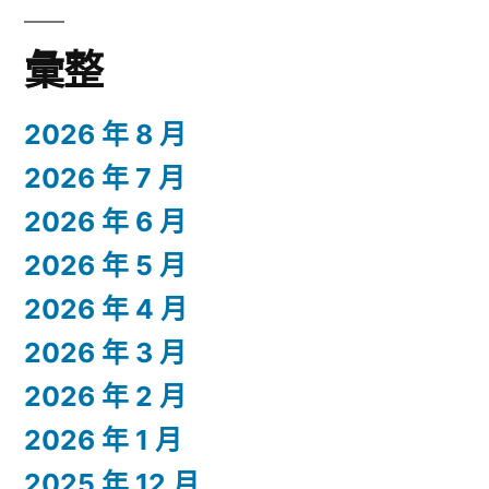
彙整
2026 年 8 月
2026 年 7 月
2026 年 6 月
2026 年 5 月
2026 年 4 月
2026 年 3 月
2026 年 2 月
2026 年 1 月
2025 年 12 月