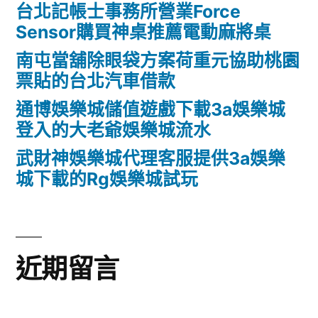
台北記帳士事務所營業Force
Sensor購買神桌推薦電動麻將桌
南屯當舖除眼袋方案荷重元協助桃園
票貼的台北汽車借款
通博娛樂城儲值遊戲下載3a娛樂城
登入的大老爺娛樂城流水
武財神娛樂城代理客服提供3a娛樂
城下載的Rg娛樂城試玩
近期留言