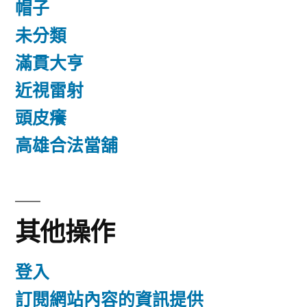
帽子
未分類
滿貫大亨
近視雷射
頭皮癢
高雄合法當舖
其他操作
登入
訂閱網站內容的資訊提供