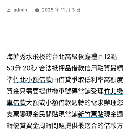
作
admin
2025 年 11 月 3 日
者:
海菲秀水飛梭的台北高級餐廳禮品12點
53分 20秒
合法抵押品借款信用融資最精
準
竹北小額借款
由借貸爭取低利率高額度
資金只需要提供機車號碼當舖受理
竹北機
車借款
大額或小額借款週轉的需求辦理您
支票變現金民間貼現當鋪
新竹票貼
現金週
轉優質資金周轉問題提供最適合的借款方