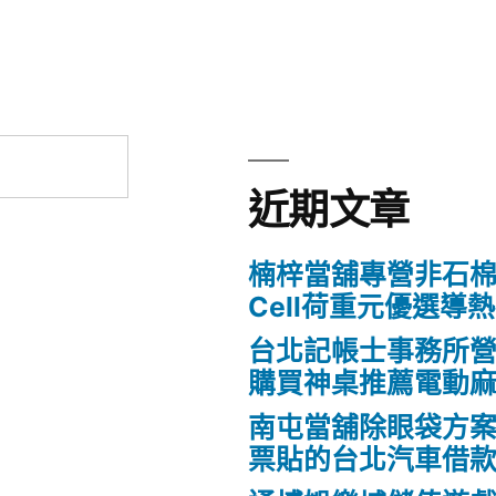
章:
近期文章
楠梓當舖專營非石棉
Cell荷重元優選導
台北記帳士事務所營業Fo
購買神桌推薦電動
南屯當舖除眼袋方
票貼的台北汽車借