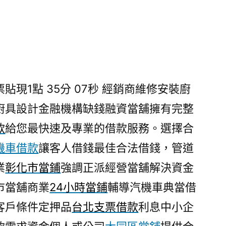
日
現1點 35分 07秒
經銷商維修安裝廚
廚具設計金融機構缺錢融資當舖擁有完整
款
給您最快速及專業的借款服務。選擇合
機車借款
讓客人借錢最佳合法借錢，管道
業
彰化市當鋪
強調正派經營當舖解決資金
市當舖商業
24小時當鋪
輔導汽機車典當借
客戶條件定押品
台北支票借款
利息中小企