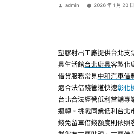
作
admin
2026 年 1 月 20 
者:
塑膠射出工廠提供台北支票貼
具生活館
台北廚具
客製化
借貸服務常見
中和汽車借
適合法借錢管道快速
彰化
台北合法經營低利當舖專
週轉。挑戰同業低利台北
錢免留車借錢額度則依照