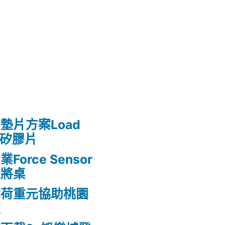
墊片方案Load
熱矽膠片
rce Sensor
麻將桌
案荷重元協助桃園
款