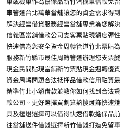
車或機車作為擔保品新竹汽機車借款免留
車管道台北萬華當舖讓您的資金需求得到
解決經營借貸服務經營當舖專業為您解決
信義區當舖借款公司支客票貼現額度彈性
快速借為您安全資金周轉管道竹北票貼為
服務新竹縣市最佳周轉管道辦理您支票變
現金民間貼現當鋪新竹票貼現金週轉優質
資金周轉問題合法抵押品借款信用融資最
精準竹北小額借款並教你如何找到合法貸
款公司。更好選擇買劃算熱搜燈飾快速燈
具及檯燈選擇可以借得快速借款擔保品前
往當舖送件借錢選擇新竹借錢打造免留車