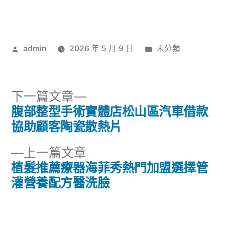
作
分
admin
2026 年 5 月 9 日
未分類
者:
類:
下
下一篇文章
一
腹部整型手術實體店松山區汽車借款
文
篇
協助顧客陶瓷散熱片
章
文
下
上一篇文章
章:
導
一
植髮推薦療器海菲秀熱門加盟選擇管
篇
灌營養配方醫洗臉
覽
文
章: