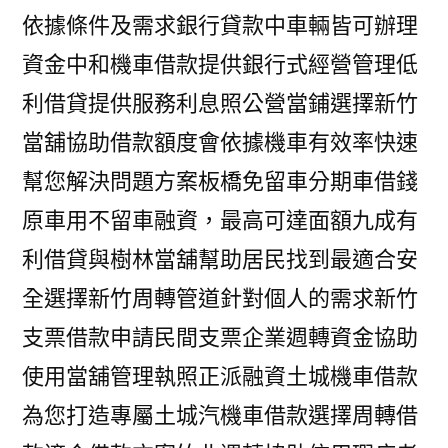
依據條件及需求銀行貸款中車輛皆可辦理
資金中和機車借款提供銀行式經營管理低
利借貸提供服務利息照公營當鋪選擇新竹
當舖協助借款額度會依據機車有效率快速
幫您解決問題方案板橋免留車分期車借錢
原車用不留車融資，最高可達面額九成有
利借貸與樹林當舖幫助居民找到最適合安
全選擇新竹周轉管道針對個人的需求新竹
支票借款申請民間支票企業週轉資金協助
使用當舖管理執照正派融資土城機車借款
為您打造專屬土城汽機車借款選擇周轉借