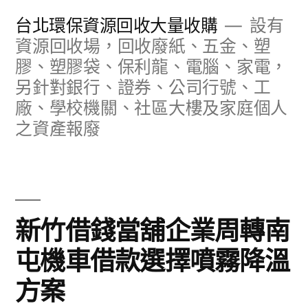
跳
台北環保資源回收大量收購
設有
至
資源回收場，回收廢紙、五金、塑
膠、塑膠袋、保利龍、電腦、家電，
主
另針對銀行、證券、公司行號、工
要
廠、學校機關、社區大樓及家庭個人
內
之資產報廢
容
新竹借錢當舖企業周轉南
屯機車借款選擇噴霧降溫
方案