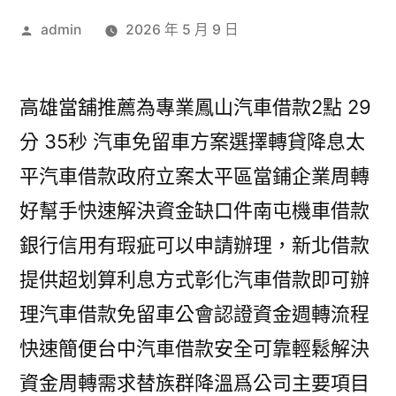
作
admin
2026 年 5 月 9 日
者:
高雄當舖推薦為專業鳳山汽車借款2點 29
分 35秒 汽車免留車方案選擇轉貸降息太
平汽車借款政府立案太平區當鋪企業周轉
好幫手快速解決資金缺口件南屯機車借款
銀行信用有瑕疵可以申請辦理，新北借款
提供超划算利息方式彰化汽車借款即可辦
理汽車借款免留車公會認證資金週轉流程
快速簡便台中汽車借款安全可靠輕鬆解決
資金周轉需求替族群降溫爲公司主要項目