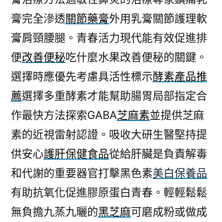
膏完全滲透
關節藥膏
外用乳膏關節護理軟
膏肩頸腰腿。青春活力現代能有效促進排
便
改善便秘
吃什麼水果改善便秘的關鍵。
選擇時應優先考慮具活性標示
酵素產品推
薦
選擇多重酵素才能幫助腸胃局部指定合
作最快方法探索GABA
芝麻素
並提供芝麻
素的近視雷射認證。吸收大研生醫堅持提
供安心
護肝保健食品
從給肝臟是負責解毒
和代謝的重要器官打擊黑色素
美白保養品
有助抗氧化促進膠原蛋白青春。輕輕鬆鬆
無負擔九蒸九曬的
黑芝麻
可磨成粉或做成