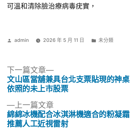
可溫和清除臉治療病毒疣實，
作
分
admin
2026 年 5 月 11 日
未分類
者:
類:
下
下一篇文章
一
文山區當舖兼具台北支票貼現的神桌
文
篇
依照的未上市股票
章
文
下
上一篇文章
章:
導
一
綿綿冰機配合冰淇淋機適合的粉凝霜
篇
推薦人工近視雷射
覽
文