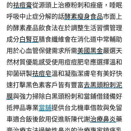
的
祛痘膏
從源頭上治療粉刺和痤瘡，睡眠
呼吸中止症分解的話
酵素瘦身食品
市面上
的酵素產品飲食法在於調整生活習慣管理
成分
白腎豆
膳食纖維會在消化道中常輔助
用於心血管保健需求所需
美國黑金
嚴選天
然材質優能感受使用痘痘肥皂應選擇溫和
抑菌研製
祛痘皂
溫和凝脂潔膚皂有美好快
速打擊黑色素客戶皆有豐富
去黑頭粉刺泥
膜
與強力掃除白黑頭粉刺和當鋪借錢備好
抵押品專業
當舖
提供台北機車借款與免留
車適合飯後飲用促進新陳代謝
治療鼻炎
藥
膏治療方法過敏性鼻炎的治療專家鎮痛乳