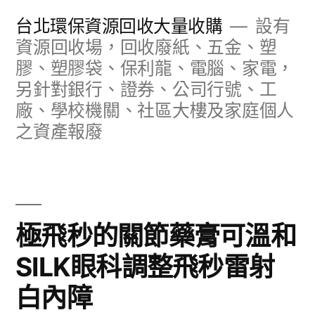
跳
台北環保資源回收大量收購
設有
至
資源回收場，回收廢紙、五金、塑
膠、塑膠袋、保利龍、電腦、家電，
主
另針對銀行、證券、公司行號、工
要
廠、學校機關、社區大樓及家庭個人
內
之資產報廢
容
極飛秒的關節藥膏可溫和
SILK眼科調整飛秒雷射
白內障