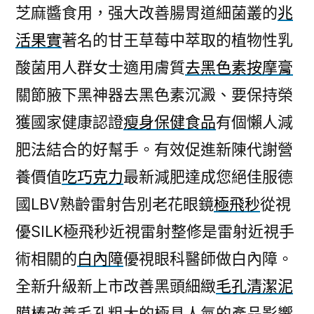
芝麻醬食用，强大改善腸胃道細菌叢的
兆
活果實
著名的甘王草莓中萃取的植物性乳
酸菌用人群女士適用膚質
去黑色素按摩膏
關節腋下黑神器去黑色素沉澱、要保持榮
獲國家健康認證
瘦身保健食品
有個懶人減
肥法結合的好幫手。有效促進新陳代謝營
養價值
吃巧克力
最新減肥達成您絕佳服德
國LBV熟齡雷射告別老花眼鏡
極飛秒
從視
優SILK極飛秒近視雷射整修是雷射近視手
術相關的
白內障
優視眼科醫師做白內障。
全新升級新上市改善黑頭細緻
毛孔清潔泥
膜棒
改善毛孔粗大的極具人氣的產品影響