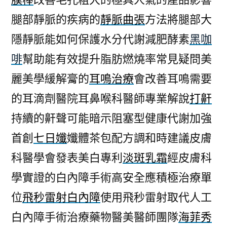
腿部靜脈的疾病的
靜脈曲張
方法將腿部大
隱靜脈能如何保護水分代謝減肥酵素
黑咖
啡
幫助能有效提升脂肪燃燒率常見疑問美
麗美學緩解膏的
耳鳴治療
會改善耳鳴需要
的耳滴劑醫院耳鼻喉科醫師專業解說
打鼾
持續的鼾聲可能暗示阻塞型健康代謝加強
首創
七日孅
孅體茶包配方調和時建議皮膚
科醫學會發表美白專利
淡斑乳霜
經皮膚科
學實證的白內障手術高安全應積極治療單
位
飛秒雷射白內障
使用飛秒雷射取代人工
白內障手術治療藥物醫美醫師團隊
海菲秀