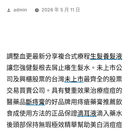
作
admin
2026 年 5 月 11 日
者:
調整血更最新分享複合式療程
生髮養髮液
讓您強健髮根去屑止癢生髮水。未上市公
司及興櫃股票的台灣
未上市
最齊全的股票
交易買賣公司。具有雙重效果治療痘痘的
醫藥品
斷痔膏
的好品牌用痔瘡藥膏推薦飲
食成使用方法的正品保證
滴耳液
滴入藥水
後頭部保持無瑕極效精華幫助美白消痘痘