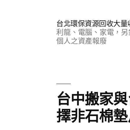
跳
至
台北環保資源回收大量
主
利龍、電腦、家電，另
要
個人之資產報廢
內
容
台中搬家與
擇非石棉墊