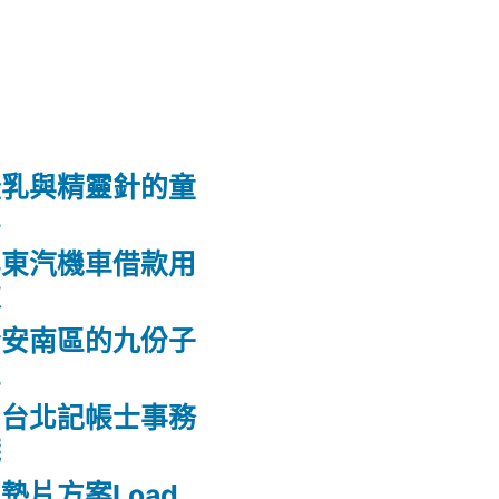
隆乳與精靈針的童
鼻
屏東汽機車借款用
款
合安南區的九份子
屋
的台北記帳士事務
錢
墊片方案Load