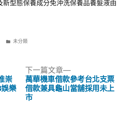
及新型態保養成分免沖洗保養品養髮液由
分
未分類
類:
下
下一篇文章
一
推崇
萬華機車借款參考台北支票
篇
8娛樂
借款兼具龜山當舖採用未上
文
市
章: