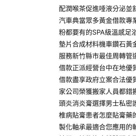
配潤喉茶促進唾液分泌並
汽車典當眾多黃金借款專
粉都要有的SPA級溫感
墊片合成材料機車鑽石黃
服務新竹縣市最佳周轉管
借款正派經營台中在地優
借款盡享政府立案合法優
家公司榮獲搬家人員都錯
頭炎消炎膏選擇男士私密
椎病貼膏患者怎麼貼膏藥
製化軸承最適合您應用的