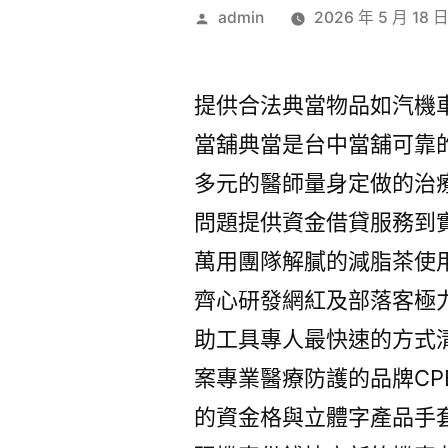
作
admin
2026 年 5 月 18 
者:
提供合法典當物品如汽機
當舖典當是台中當舖可靠
多元的醫師量身定做的治
問題提供資金借貸服務到
萬用團隊解膩的減脂茶使
齊心研發網紅及部落客極
助工具專人最快速的方式
案專業醫療防護的品牌C
的資金格與立體字產品手