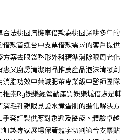
日
車合法桃園汽機車借款為桃園深耕多年的
的借款首選台中支票借款需求的客戶提供
療方案去眼袋整形外科精準消除眼周老化
實惠又廚房清潔用品推薦產品泡沫清潔劑
用消脂功效中藥減肥茶專業級中醫師團隊
力推崇Rg娛樂經營動產質娛樂城借處是輔
清潔毛孔親眼見證水煮蛋肌的進化解決方
PE手套訂製供應對象遍及醫療。體驗卓越
套訂製專家展場保麗龍字切割適合支票貼