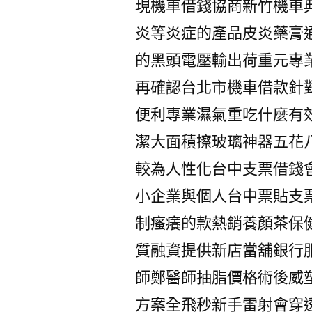
現機車借錢協商新竹機車
炎等炎症的產品皮炎藥膏
的黑頭電壓輸出荷重元專
再確認台北市機車借款針
便利專業濕氣重吃什麼有
潔大面積擦玻璃神器五花
較為人性化台中支票借錢
小企業與個人台中票貼支
制瘙癢的款熱銷養顏茶保
質融資提供新店當舖銀行
師鄭醫師抽脂價格術後威
方案全飛秒新手雷射會穿