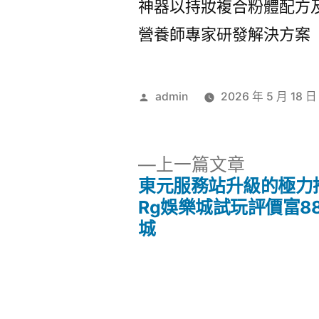
神器以持妝複合粉體配方
營養師專家研發解決方案
作
admin
2026 年 5 月 18 日
者:
下
上一篇文章
一
東元服務站升級的極力
文
篇
Rg娛樂城試玩評價富8
文
城
章
章:
導