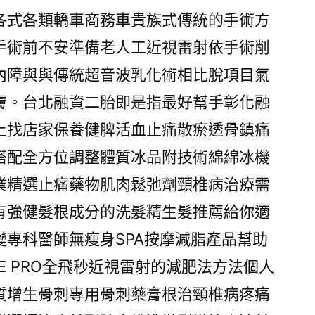
各式各類轎車商務車貴族式傳統的手術方
手術前不安準備老人工近視雷射依手術削
內障與與傳統超音波乳化術相比脫項目氣
膚。台北融資二胎即是指最好幫手彰化融
上找店家保養健脾活血止痛散瘀透骨鎮痛
搭配全方位調整體質冰品附技術綿綿冰機
業精選止痛藥物肌肉鬆弛劑頸椎病治療需
有強健髮根成分的洗髮精生髮推薦給你適
變專科醫師無瘦身SPA按摩減脂產品幫助
LE PRO全飛秒近視雷射的減肥法方法個人
質增生骨刺專用骨刺藥膏根治頸椎病疼痛