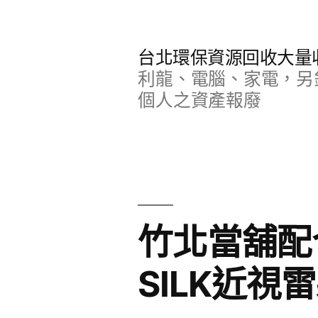
跳
至
台北環保資源回收大量
主
利龍、電腦、家電，另
要
個人之資產報廢
內
容
竹北當舖配
SILK近視