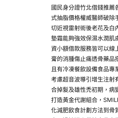
國民身分證竹北借錢推薦
式抽脂價格權威醫師破除
切近視雷射術後老花及白
墊霜能夠強效保濕水潤肌
資小額借款服務皆可以線
膏的消腫傷止痛透骨藥品
且有冷凍餐飲設備食品專
考慮超音波導引增生注射
合掉髮及雄性禿初期，病
打造黃金代謝組合，SMI
化減肥飲食計劃方法到骨