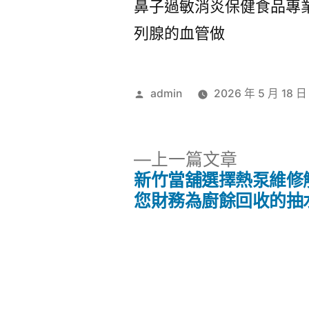
鼻子過敏消炎保健食品專
列腺的血管做
作
admin
2026 年 5 月 18 日
者:
下
上一篇文章
一
新竹當舖選擇熱泵維修
文
篇
您財務為廚餘回收的抽
文
章
章:
導