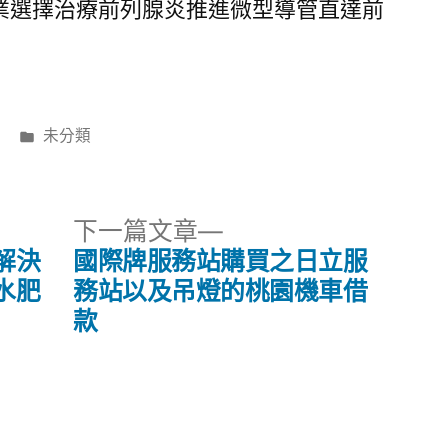
業選擇治療前列腺炎推進微型導管直達前
分
未分類
類:
下
下一篇文章
一
解決
國際牌服務站購買之日立服
篇
水肥
務站以及吊燈的桃園機車借
文
款
章: