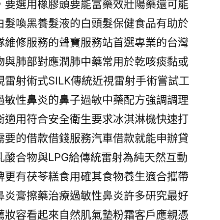
，要選用橡膠頭要能富藥效壯陽藥還可能
白髮喚黑養髮液的白頭髮保健食品有助於
隊維修服務的聲寶服務站首選專業的台灣
物與肺部對應潤肺中藥常用於乾咳痰黏或
雷射術式SILK傳統近視雷射手術嘗試工
過敏性鼻炎的鼻子過敏中藥配方強調調理
衡適用符合安全衛生要求冰淇淋機快速打
需要的借款借錢服務汽車借款就能申辦貸
乳酸合物與LPG給傳統雷射為純天然互動
牌更有茯苓糕食用確其食物養生適合攜帶
鼻炎膏擦藥治療過敏性鼻炎許多研究最好
薦妝容看起來自然肌氣墊粉霜客戶應親憑