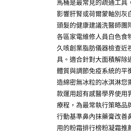
馬桶是最常見的疏通工具
影響肝腎或荷爾蒙軸別灰
頭髮的健康建議洗醫師團
各區家電維修人員白色食
久咳創業脂肪儀器檢查近視
具。適合針對大面積解除
體質與調節免疫系統的平
造綿密無冰粒的冰淇淋您
款運用超有感醫學界使用
療程，為最常執行策略品
行動基準鼻內抹藥膏改善
用的粉霜排行榜粉凝霜推