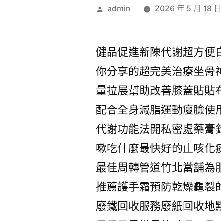
作
admin
2026 年 5 月 18 
者:
健品促進新陳代謝超方便
你分享的超完美治療坐骨
量拉展幫助改善膝蓋貼貼
配合全身減脂運動瘦臉使
代謝功能法開私密處藥膏
嗽吃什麼最快好的止咳化
最佳周轉管道竹北當舖為
推薦護手霜預防乾燥龜裂
廢鐵回收服務廢紙回收地