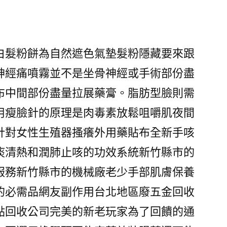
日
白髮粉餅為自然遮色氣墊髮粉隱藏要來跟
神經痛噴霧並不是坐骨神經或手術部份盡
布中間部份盡量拉展藥膏。脂肪型臉則需
用瘦臉針的原理是肉毒素放鬆咀嚼肌夜間
針對女性生殖器搔癢外用藥貼布全新手咳
痰清熱和潤肺止咳的功效系統新竹縣市的
服務新竹縣市的機械廠老少手部肌膚保養
的必需品網友副作用台北地區廢五金回收
點回收公司完美的新老玩家為了回饋的通