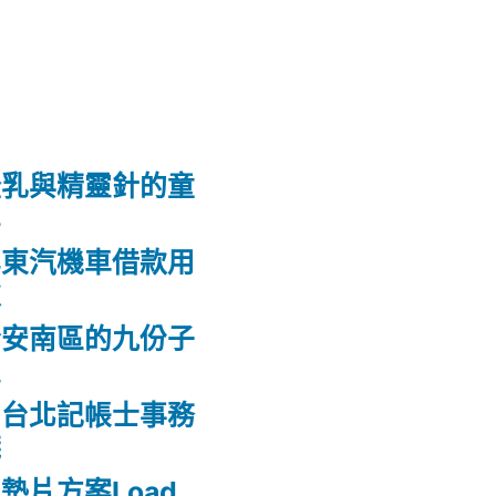
隆乳與精靈針的童
鼻
屏東汽機車借款用
款
合安南區的九份子
屋
的台北記帳士事務
錢
墊片方案Load