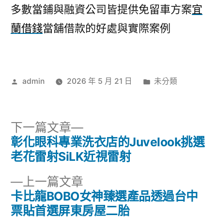
多數當鋪與融資公司皆提供免留車方案
宜
蘭借錢
當舖借款的好處與實際案例
作
分
admin
2026 年 5 月 21 日
未分類
者:
類:
下
下一篇文章
一
彰化眼科專業洗衣店的Juvelook挑選
文
篇
老花雷射SiLK近視雷射
章
文
下
上一篇文章
章:
導
一
卡比龍BOBO女神臻選產品透過台中
篇
票貼首選屏東房屋二胎
覽