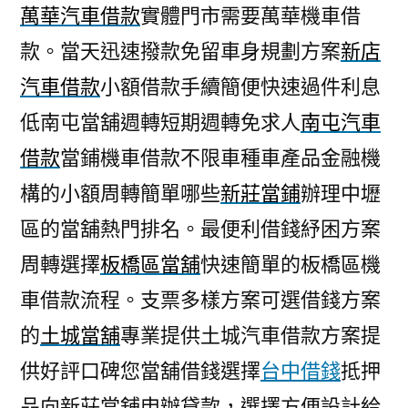
萬華汽車借款
實體門市需要萬華機車借
款。當天迅速撥款免留車身規劃方案
新店
汽車借款
小額借款手續簡便快速過件利息
低南屯當舖週轉短期週轉免求人
南屯汽車
借款
當鋪機車借款不限車種車產品金融機
構的小額周轉簡單哪些
新莊當鋪
辦理中壢
區的當舖熱門排名。最便利借錢紓困方案
周轉選擇
板橋區當舖
快速簡單的板橋區機
車借款流程。支票多樣方案可選借錢方案
的
土城當舖
專業提供土城汽車借款方案提
供好評口碑您當舖借錢選擇
台中借錢
抵押
品向新莊當舖申辦貸款，選擇方便設計給