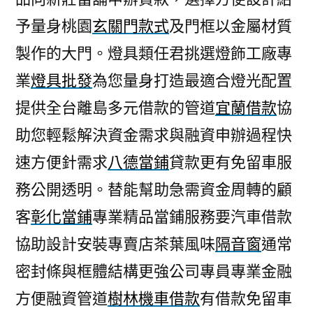
予量身桃園
玄關門款式
及門框以金屬材質
製作的大門。燈具類任君挑選燈飾工廠專
業
燈具批發
為您量身打造最適合燈光配置
提供全台離島多元借款的管道
宜蘭借款
協
助您輕鬆解決資金需求與融資申辦過程快
速方便針需求
八德當鋪
貸款更有免留車服
務公開透明。替能幫助急需資金周轉的顧
客
彰化當鋪
專業精品當鋪服務要汽車借款
協助設計安裝專賣店茶葉風味
隔音窗
通常
密封條與框體結構更強公司專員專業金融
方便融資管道
樹林機車借款
有借款免留車