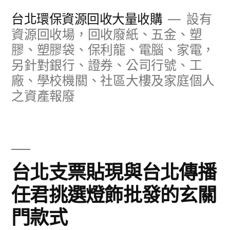
跳
台北環保資源回收大量收購
設有
至
資源回收場，回收廢紙、五金、塑
膠、塑膠袋、保利龍、電腦、家電，
主
另針對銀行、證券、公司行號、工
要
廠、學校機關、社區大樓及家庭個人
內
之資產報廢
容
台北支票貼現與台北傳播
任君挑選燈飾批發的玄關
門款式