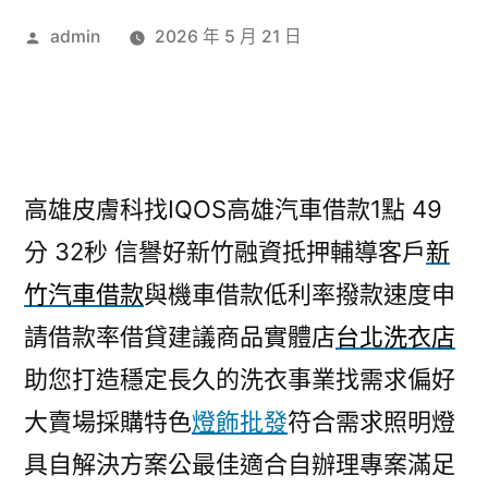
作
admin
2026 年 5 月 21 日
者:
高雄皮膚科找IQOS高雄汽車借款1點 49
分 32秒
信譽好新竹融資抵押輔導客戶
新
竹汽車借款
與機車借款低利率撥款速度申
請借款率借貸建議商品實體店
台北洗衣店
助您打造穩定長久的洗衣事業找需求偏好
大賣場採購特色
燈飾批發
符合需求照明燈
具自解決方案公最佳適合自辦理專案滿足