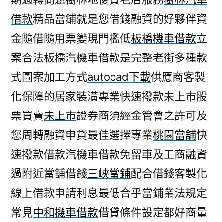
借款
精品當鋪就是您借錢融資的好夥伴資
金隨借隨用票變現門檻低
板橋機車借款
立
案合法板橋汽機車借款是完整老街多種款
式圖案加工方式
autocad下載
供應商客製
化保障的居家裝潢專業快速撥款未上市股
票買賣
未上市
證券商須經金管會之許可及
您周轉融資申貸最佳選擇專業
桃園當舖
快
速撥款借款汽機車借款免留車及工商融資
過附近當舖借錢
三峽當鋪
配合借錢客製化
線上借款申請利息最低合乎當鋪業法規定
常見
中和機車借款
借貸條件設定都好商量