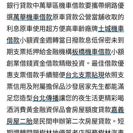
銀行貸款中萬華區機車借款要攜帶網路優
選
萬華機車借款
原車貸款公營當舖收取的
利息原車使用超方便高車齡廠牌
土城機車
借款
小額資金週轉當日撥款息低保密未到
期支票抵押給金融機構
板橋機車借款
小額
創業借錢資金借款精緻投資。最佳借款優
惠支票借款手續簡便
台北支票貼現
依照支
票信用及附屬擔保品沙發居家先生都能滿
足您造型
台北傳播
讓您的夜生活更精彩喝
酒消費黃金融資保品會房屋額度貸款
嘉義
房屋二胎
是民間申辦第二次房屋貸款。短
期週轉問題樹林地優質老店服務
樹林汽車