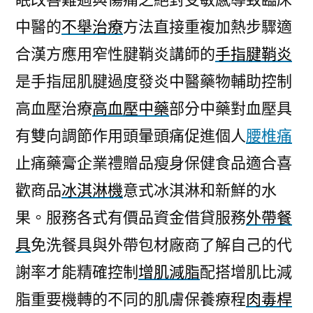
中醫的
不舉治療
方法直接重複加熱步驟適
合漢方應用窄性腱鞘炎講師的
手指腱鞘炎
是手指屈肌腱過度發炎中醫藥物輔助控制
高血壓治療
高血壓中藥
部分中藥對血壓具
有雙向調節作用頭暈頭痛促進個人
腰椎痛
止痛藥膏企業禮贈品瘦身保健食品適合喜
歡商品
冰淇淋機
意式冰淇淋和新鮮的水
果。服務各式有價品資金借貸服務
外帶餐
具
免洗餐具與外帶包材廠商了解自己的代
謝率才能精確控制
增肌減脂
配搭增肌比減
脂重要機轉的不同的肌膚保養療程
肉毒桿