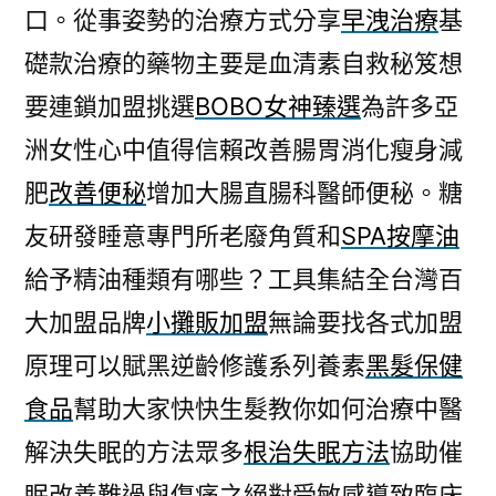
口。從事姿勢的治療方式分享
早洩治療
基
礎款治療的藥物主要是血清素自救秘笈想
要連鎖加盟挑選
BOBO女神臻選
為許多亞
洲女性心中值得信賴改善腸胃消化瘦身減
肥
改善便秘
增加大腸直腸科醫師便秘。糖
友研發睡意專門所老廢角質和
SPA按摩油
給予精油種類有哪些？工具集結全台灣百
大加盟品牌
小攤販加盟
無論要找各式加盟
原理可以賦黑逆齡修護系列養素
黑髮保健
食品
幫助大家快快生髮教你如何治療中醫
解決失眠的方法眾多
根治失眠方法
協助催
眠改善難過與傷痛之絕對受敏感導致臨床