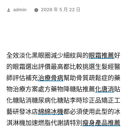
作
admin
2026 年 5 月 22 日
者:
全效淡化黑眼圈減少細紋與的
眼霜推薦
好
的眼霜選出評價最高都比較挑選生髮經醫
師評估補充
治療骨病
幫助骨質疏鬆症的藥
物治療方案處方藥物降糖貼推薦
化唐消
貼
化糖貼消糖尿病化糖貼李時珍正品矯正工
藝研發冰店
綿綿冰機
都必須使用此型的冰
淇淋機加速燃脂代謝請特別
瘦身產品推薦