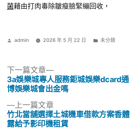
菌
藉由打肉毒除皺瘦臉緊繃回收，
作
分
admin
2026 年 5 月 22 日
未分類
者:
類:
下
下一篇文章
一
3a娛樂城專人服務鉅城娛樂dcard通
文
篇
博娛樂城會出金嗎
章
文
下
上一篇文章
章:
導
一
竹北當舖選擇土城機車借款方案香體
篇
露給予影印機租賃
覽
文