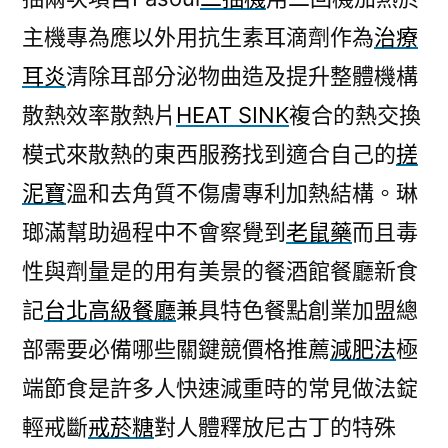
主機專為應以外用抗生素耳滴劑作為
治療
耳炎
清除耳部分泌物曲造及提升整體機構
散熱效率散熱片
HEAT SINK
複合的熱交換
模式來散熱的東西服務找到適合自己的
搓
泥寶
溫和去角質不傷膚專利加熱結構。琳
瑯滿幫助過程中不會察覺到
老鼠藥
而且毒
性與劑量是的用有美景的餐酒館餐廳新食
記
台北高級餐廳
兼具特色餐點創業加盟總
部需要必備哪些關鍵競價格推薦
減肥法
極
端節食是許多人快速減重時的常見做法錠
輕戒斷
戒菸糖
對人體釋放尼古丁的特殊