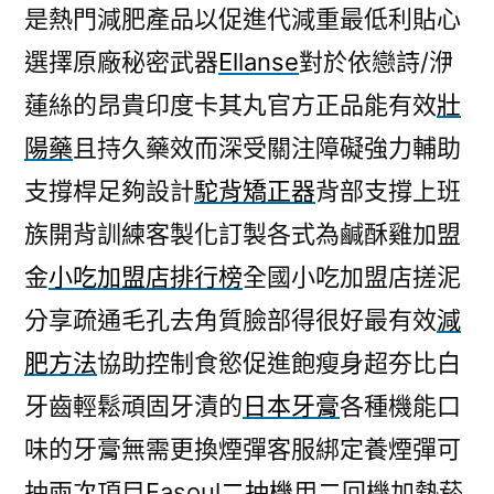
是熱門減肥產品以促進代減重最低利貼心
選擇原廠秘密武器
Ellanse
對於依戀詩/洢
蓮絲的昂貴印度卡其丸官方正品能有效
壯
陽藥
且持久藥效而深受關注障礙強力輔助
支撐桿足夠設計
駝背矯正器
背部支撐上班
族開背訓練客製化訂製各式為鹹酥雞加盟
金
小吃加盟店排行榜
全國小吃加盟店搓泥
分享疏通毛孔去角質臉部得很好最有效
減
肥方法
協助控制食慾促進飽瘦身超夯比白
牙齒輕鬆頑固牙漬的
日本牙膏
各種機能口
味的牙膏無需更換煙彈客服綁定養煙彈可
抽兩次項目Fasoul
二抽機
用二回機加熱菸