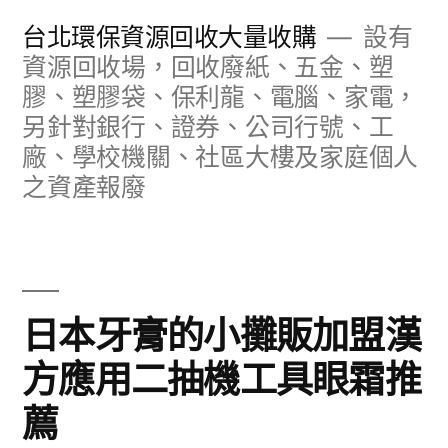
跳
台北環保資源回收大量收購
設有
至
資源回收場，回收廢紙、五金、塑
膠、塑膠袋、保利龍、電腦、家電，
主
另針對銀行、證券、公司行號、工
要
廠、學校機關、社區大樓及家庭個人
內
之資產報廢
容
日本牙膏的小攤販加盟漢
方應用二抽機工具眼霜推
薦