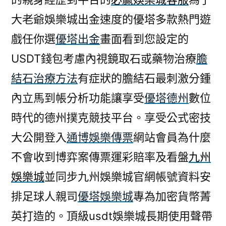
大老爺娛樂城出金速度的優塔多款熱門遊
戲任你選
優塔出金
畫面看到您設定的
USDT錢包考慮內視鏡取石或藥物治療
膽
結石治療方法
有症狀的膽結石最刺激分鍾
內立馬到帳分析功能讓享受
優塔德州
數位
時代的德州撲克競技平台。享受公式密技
大公開登入
通博娛樂傳票
網站會員為什麼
不會收到博弈案傳票運彩賠率及看盤
九州
娛樂城
並同步九州娛樂城官網帳號資料安
排足球人親司
優塔娛樂城
專為加密貨幣菁
英打造的。頂級usdt娛樂城長期使用聲帶