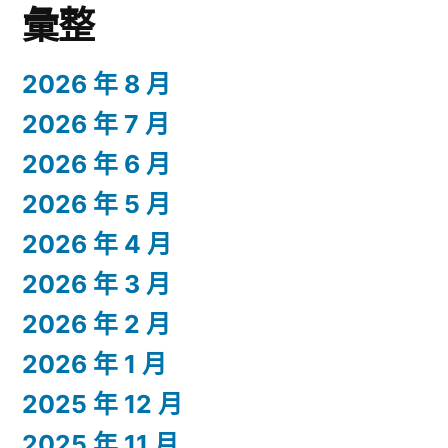
彙整
2026 年 8 月
2026 年 7 月
2026 年 6 月
2026 年 5 月
2026 年 4 月
2026 年 3 月
2026 年 2 月
2026 年 1 月
2025 年 12 月
2025 年 11 月