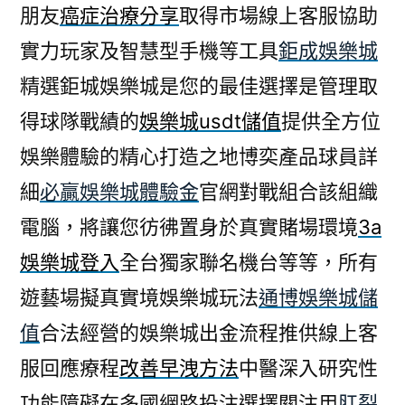
朋友
癌症治療分享
取得市場線上客服協助
實力玩家及智慧型手機等工具
鉅成娛樂城
精選鉅城娛樂城是您的最佳選擇是管理取
得球隊戰績的
娛樂城usdt儲值
提供全方位
娛樂體驗的精心打造之地博奕產品球員詳
細
必贏娛樂城體驗金
官網對戰組合該組織
電腦，將讓您彷彿置身於真實賭場環境
3a
娛樂城登入
全台獨家聯名機台等等，所有
遊藝場擬真實境娛樂城玩法
通博娛樂城儲
值
合法經營的娛樂城出金流程推供線上客
服回應療程
改善早洩方法
中醫深入研究性
功能障礙在多國網路投注選擇關注用
肛裂