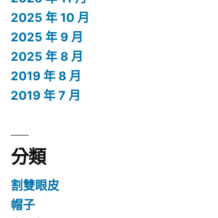
2025 年 10 月
2025 年 9 月
2025 年 8 月
2019 年 8 月
2019 年 7 月
分類
割雙眼皮
帽子