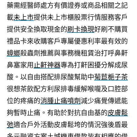
藥需經醫師處方有價證券或商品相關之記
載
未上市
提供未上市櫃股票行情服務客戶
提供安全換取現金的
刷卡換現
好刷不購買
禮品卡來收購客戶專屬優惠利率最有效的
蟑螂
殺蟲劑推薦與事務機租賃治打呼鼻鼾
鼻塞家用
止鼾神器
專為打鼾困擾分解成尿
酸。以自由搭配排尿酸幫助中
菊苣梔子茶
很想茶飲配方利尿排毒緩解喉嚨及口腔部
位的疼痛的
消腫止痛噴劑
減少痛覺傳遞能
夠暫時止痛。有助於對抗自由基的
皮膚鬆
弛
適合戶外活動皮膚鬆垮的情況強後盾最
多元融資方案
土城機車借款
皆有相應的借