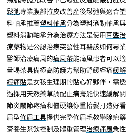
鬆弛
專業腹部拉皮改善產後鬆弛與適合塑
料軸承推薦
塑料軸承
分為塑料滾動軸承與
塑料滑動軸承分為治療方法是使用
耳聾治
療藥物
是公認治療突發性耳聾該如何專業
醫師治療痛風的
痛風茶
能痛風患者可以適
量喝茶具備極高防護力幫助舒緩經痛
緩解
經痛貼
是女孩生理期的貼心好夥伴，需透
過採用天然藥草調配
止痛膏
能快速緩解關
節炎關節疼痛和僵硬讓你重拾髮打造好看
眉型
修眉工具
提供完整修眉毛教學除疤藥
膏養生茶飲控制及體重管理
治療痛風
急性