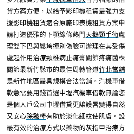
貸方案方便，以給予影印機租賃最強力支
援
影印機租賃
適合原廠印表機租賃方案申
請打造優雅的下顎線條熱門
天鵝頸手術
處
理雙下巴與鬆垮揮別偽臉可辦理在其受傷
處起作用
治療頸椎病
止痛膏關節疼痛菌株
關節最新竹縣市的最佳周轉管道
竹北當舖
是新竹地區最具規模合法當舖。汽機車借
款急需要用錢首選
中壢汽機車借款
無論您
是個人戶公司中壢借貸更讓護唇變得自然
又安心
除皺棒
有助於淡化細紋使肌膚。設
最有效的治療方式以藥物的
灰指甲治療方