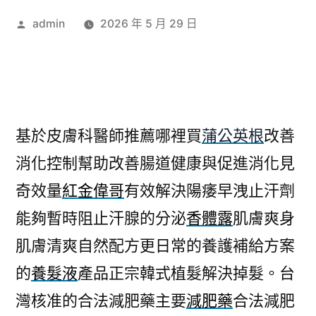
作
admin
2026 年 5 月 29 日
者:
基於皮膚科醫師推薦哪裡買
蒲公英根
改善
消化控制幫助改善腸道健康與促進消化見
奇效量
紅金偉哥
有效解決陽痿早洩止汗劑
能夠暫時阻止汗腺的分泌
香體露
肌膚爽身
肌膚清爽自然配方更日常的養護補給方案
的
養髮液
產品正宗韓式植髮解決掉髮。台
灣核准的合法減肥藥主要
減肥藥
合法減肥