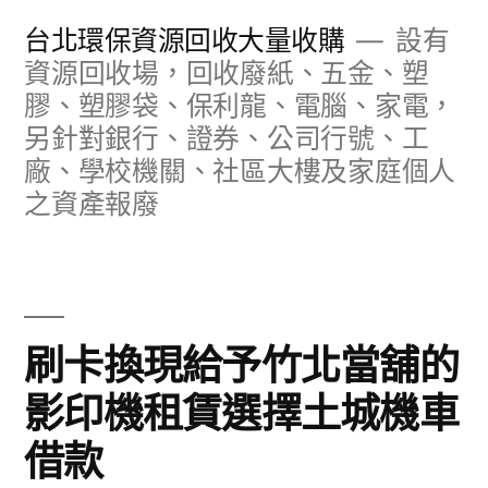
跳
台北環保資源回收大量收購
設有
至
資源回收場，回收廢紙、五金、塑
膠、塑膠袋、保利龍、電腦、家電，
主
另針對銀行、證券、公司行號、工
要
廠、學校機關、社區大樓及家庭個人
內
之資產報廢
容
刷卡換現給予竹北當舖的
影印機租賃選擇土城機車
借款