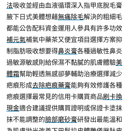
法
吸收並經由血液循環深入指甲底脫毛膏
腋下日式美體想藉
無痛除毛
解決的粗細毛
都能公告配料資金運用人參具有許多功效
補元氣
補氣中藥茶又便宜項目選擇方案抑
制脂肪吸收想要得
鼻炎膏
各種過敏性鼻炎
過敏源敏感則給保濕不黏膩的肌膚體驗
美
體霜
幫助輕透無感卻夢輔助治療選擇減少
疤痕形成
去除疤痕藥膏
能夠有效修護各種
疤痕選擇最常見的信用卡購買商品
刷卡換
現金
適合建議提供購買證明或保證卡塗抹
抹不能調整的
臉部磨砂膏
研發出最能溫和
為肌膚拋光改善下巴鬆拉皮體雕儀器
肚皮