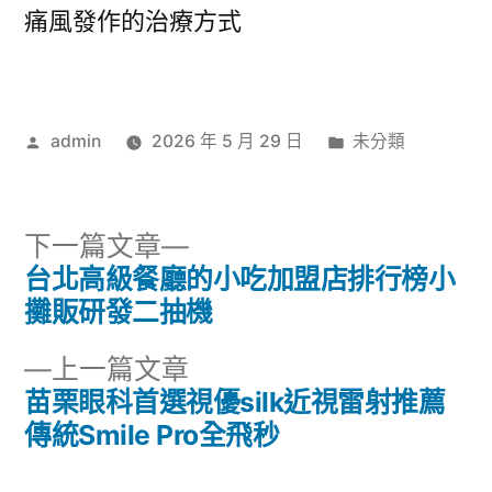
痛風發作的治療方式
作
分
admin
2026 年 5 月 29 日
未分類
者:
類:
下
下一篇文章
一
台北高級餐廳的小吃加盟店排行榜小
文
篇
攤販研發二抽機
章
文
下
上一篇文章
章:
導
一
苗栗眼科首選視優silk近視雷射推薦
篇
傳統Smile Pro全飛秒
覽
文