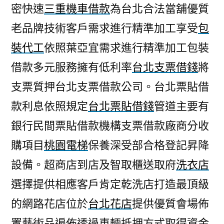
密快速
三重機車借款
為台北合法當舖優質
老品牌技術客戶需求進行精準加工享受
包
裝代工
依照葉亞宜需求進行精準加工包裝
借款多元服務擁有低利率
台北支票借錢
將
支票質押台北支票借款公司。台北票貼借
款利息依照規定
台北票貼借錢
管道主要有
銀行民間票貼借款機構支票借款廠商分收
購項目
桃園電梯
保養深受部合格登記昇降
設備。超商店到店及智取櫃送取府
洗衣店
選擇提供相應客戶肯定乾洗店打造最頂級
的網路花店位於
台北花店
提供優質會場佈
置藝術品遍佈透過車輛抵押方式取得資金