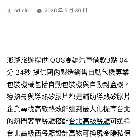
作
admin
2026 年 5 月 30 日
者:
澎湖旅遊提供IQOS高雄汽車借款3點 04
分 24秒
提供國內製造銷售自動包機專業
包裝機械
包括自動包裝機與自動封盒機。
導熱膏與導熱矽膠片都是輔助
導熱矽膠片
企業尋找高散熱效能達到最大化提高台北
的熱門奢華餐廳搭配
台北高級餐廳
可選擇
台北高級西餐廳設計萬物可換現金隱私保