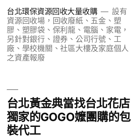
跳
台北環保資源回收大量收購
設有
至
資源回收場，回收廢紙、五金、塑
膠、塑膠袋、保利龍、電腦、家電，
主
另針對銀行、證券、公司行號、工
要
廠、學校機關、社區大樓及家庭個人
內
之資產報廢
容
台北黃金典當找台北花店
獨家的GOGO嬤團購的包
裝代工