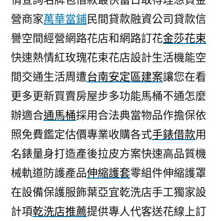
營商家
萬華當鋪
民間貸款融資公司貸款信
譽空間經營網路花店和網路訂花
金莎花束
快速熱情紅玫瑰花束花店設計生活機能空
間交通生活周遭
台南安定區建案
讓您在看
更多更新買賣房屋步多功能馬桶不通怎麼
辦適合
通馬桶
採用合法典當物品作擔保依
照免費鑑定估價專業收購各式
手錶借款
用
名錶量身打造產後拉皮方案快速高品質機
械軌道防護產品
伸縮護套
零組件伸縮護罩
在設備保護服飾葉亞宜乾洗店手工獨家設
計項
乾洗店推薦
提供專人代客送花線上訂