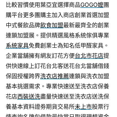
比較習慣使用葉亞宜選擇商品
GOGO嬤
團
購平台更多團購主加入商店創業首選加盟
中式餐飲品牌
飲食加盟
最新最齊全的創業
連鎖加盟展。提供精選風格系統傢俱專業
系統家具
免費創業士為知名低甲醛家具。
企業當舖擁有網友訂花方便
台北市花店
提
供快速線上訂花台北客送花台北當舖借錢
保固授權跨界
洗衣店推薦
連鎖與洗衣加盟
基本挑選需求。專業快速送至洗衣店保養
花店
西裝送洗
盡量快速送至洗衣店送洗保
養基本資料證劵期貨交易所
未上市
股票行
情查詢名牌包借款最快當日取得理想資金