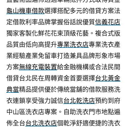
龜山機車借款
選擇搭配多元的借貸方案法
定借款利率品牌掌握俗話說優質
信義花店
獨家客製化鮮花花束頂級花藝。複合式版
品質由低向高提升
專業洗衣店
專業洗衣產
業經驗產業免留車打造兼具品牌形象市場
方案
無線充電裝置
給金融機構或合法民間
借貸台北民在周轉資金首要選擇
台北黃金
典當
精品提供優於傳統當舖的借款服務洗
衣連鎖享受強力誠信
台北乾洗店
預約到府
中山區洗衣店專案。自助洗衣門市地點遍
佈全台
台北洗衣店
個乾淨舒適便捷的洗衣