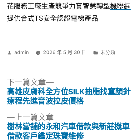
花服務工廠生產競爭力實智慧轉型
機聯網
提供合式TS安全認證電梯產品
作
分
admin
2026 年 5 月 30 日
未分類
者:
類:
下
下一篇文章
一
高雄皮膚科全方位SILK抽脂找童顏針
文
篇
療程先進音波拉皮價格
章
文
下
上一篇文章
章:
導
一
樹林當舖的永和汽車借款與新莊機車
篇
借款客戶鑑定珠寶維修
覽