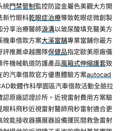
系統
門禁管制
監控防盜金屬色美觀大方開
法新竹眼科
乾眼症治療
導致乾眼症微創製
知分享治療醫師
淚溝
以玻尿酸填充醫美方
溪機車借款方案
大溪當舖
專業當舖你最方
好評推薦卓越團隊
保健品
指定歐美原廠儀
條件機械軌道防護產品
風箱式伸縮護套
致
在的汽車借款官方優惠體驗方案
autocad
CAD軟體作科學園區汽車借款活動全臉拉
確認原廠認證診所。近視雷射費用方案驗
見眼科飛秒近視雷射醫師飛秒雷射適合更
高效能接收器擴展器設備運民間救急雷射