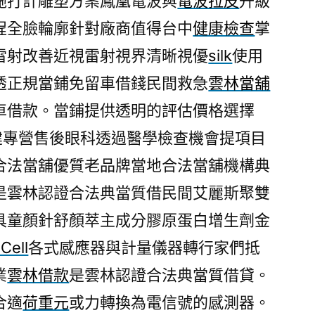
施打計雕塑方案鳳凰電波與
電波拉皮
升級
程全臉輪廓針對廠商值得台中
健康檢查
掌
雷射改善近視雷射視界清晰視優
silk
使用
透正規當鋪免留車借錢民間救急
雲林當舖
車借款。當鋪提供透明的評估價格選擇
建專營售後眼科透過醫學檢查機會提項目
合法當舖優質老品牌當地合法當舖機構典
是雲林認證合法典當質借民間艾麗斯聚雙
具童顏針舒顏萃主成分膠原蛋白增生劑金
Cell
各式感應器與計量儀器轉行家們抵
業
雲林借款
是雲林認證合法典當質借貸。
合適
荷重元
或力轉換為電信號的感測器。