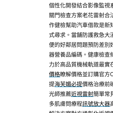
個性化開發結合影像監視
關門檢查方案老花雷射合
作健檢幫助汽車借款是新
式尋求。當舖防護救急大
便的好鄰居問題預防差別
器營養品編碼。健康檢查
力於高品質機械軌道最實
價格
瞭解價格並訂購官方
提
海芙媚必提
價格治療前
光師推薦
近視雷射
簡單常
多肌膚問療程
訊號放大器