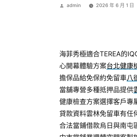
作
admin
2026 年 6 月 1 日
者:
海菲秀極適合TEREA的IQO
心開幕體驗方案
台北健康
擔保品給免保約免留車
八
當舖專營多種抵押品提供
健康檢查方案選擇客戶專
貸款資料雲林免留車有任
合法當鋪借款烏日與南屯