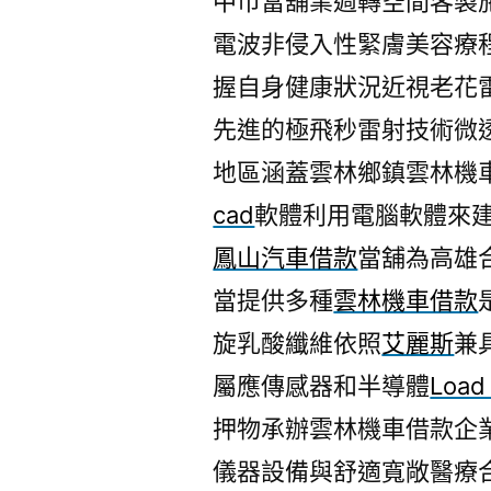
中市當舖業週轉空間客製
電波非侵入性緊膚美容療
握自身健康狀況近視老花
先進的極飛秒雷射技術微
地區涵蓋雲林鄉鎮雲林機
cad
軟體利用電腦軟體來
鳳山汽車借款
當舖為高雄
當提供多種
雲林機車借款
旋乳酸纖維依照
艾麗斯
兼
屬應傳感器和半導體
Load 
押物承辦雲林機車借款企
儀器設備與舒適寬敞醫療