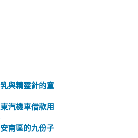
隆乳與精靈針的童
鼻
屏東汽機車借款用
款
合安南區的九份子
屋