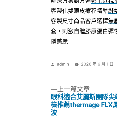
解決方案對方通
彰化近視
客製化雙眼皮療程精準
縫
客製尺寸商品客戶選擇
無
套，刺激自體膠原蛋白彈
隱美麗
作
admin
2026 年 6 月 1 日
者:
下
上一篇文章
一
眼科適合艾麗斯團隊尖
文
篇
檢推薦thermage FL
文
波