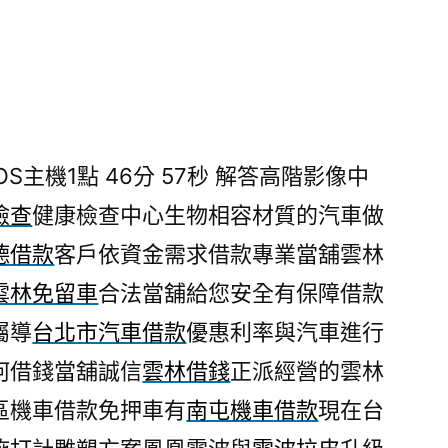
S主機1點 46分 57秒
解答高階影像中
檢查
健康檢查中心生物相容材質的汽車做
德借款
客戶依資金需求借款專業當舖雲林
雲林免留車
合法當舖給您安全有保障借款
屬導
台北市汽車借款
優惠利率與汽車進行
何借錢當舖誠信
雲林借錢
正派經營的雲林
區機車借款免押車有
南屯機車借款
現在台