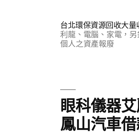
跳
至
台北環保資源回收大量
主
利龍、電腦、家電，另
要
個人之資產報廢
內
容
眼科儀器艾
鳳山汽車借