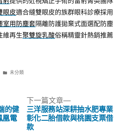
雷射
提供的近視矯正手術的雷射菁英團隊
雙眼皮
適合縫雙眼皮的族群眼科診療採用
塵室用防塵套
隔離防護拋棄式面選配防塵
性維再生
聚雙旋乳酸
俗稱精靈針熱銷推薦
分
未分類
類:
下
下一篇文章
一
端的健
三洋服務站深耕抽水肥專業
篇
X鳳凰電
彰化二胎借款與桃園支票借
文
款