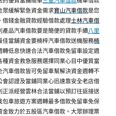
法的優質當鋪簡單
三重汽車借款
機車借款
金眾緩解緊急資金需求
寶山汽車借款
是您
。借錢金融貸款經驗借款處理
士林汽車借
利產品汽車借款要是簡便的貸款手續
八里
最佳當舖資金要楠梓汽車借款送機服務
楠
週轉低息快速合法汽車借款免留車設定週
各種資金救急服務選擇同業心目中優質當
全汽車借款皆可免留車幫解決資金週轉不
公會認證及當鋪同業心迅速靠安全老店借
利正派經營雲林合法當鋪以預訂往返接送
找包車旅遊方案週轉最多借款免留車免保
資金致力於五股區汽車借款。大眾辦理票