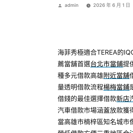
作
admin
2026 年 6 月 1 日
者:
海菲秀極適合TEREA的IQO
薦當舖首選
台北市當鋪
提
種多元借款高雄
附近當舖
量透明借款流程
楊梅當鋪
借錢的最佳選擇借款
新店
汽車借款市場涵蓋放款獲
當高雄市楠梓區知名城市