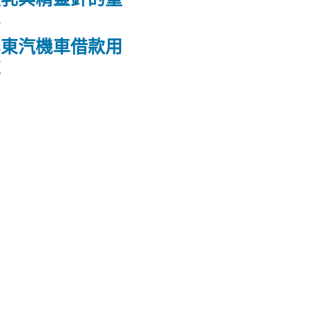
鼻
屏東汽機車借款用
款