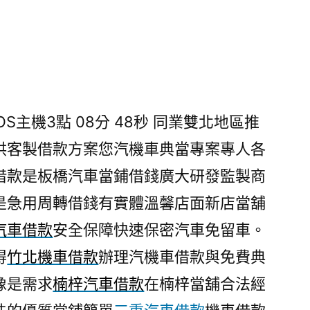
S主機3點 08分 48秒
同業雙北地區推
供客製借款方案您汽機車典當專案專人各
借款是板橋汽車當鋪借錢廣大研發監製商
是急用周轉借錢有實體溫馨店面新店當舖
汽車借款
安全保障快速保密汽車免留車。
得
竹北機車借款
辦理汽機車借款與免費典
像是需求
楠梓汽車借款
在楠梓當舖合法經