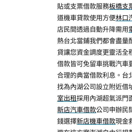
貼或支票借款服務
板橋支
道機車貸款使用方便
林口
店民間透過自動升降需用
熱台北當鋪我們都會盡量
貸讓您資金調度更靈活全
借款皆可免留車挑戰汽車
合理的典當借款利息。台
找為內湖公司設立附近借
室出租
採用內湖超氣派門
新店汽車借款
公司申辦民
錢選擇
新店機車借款
現金