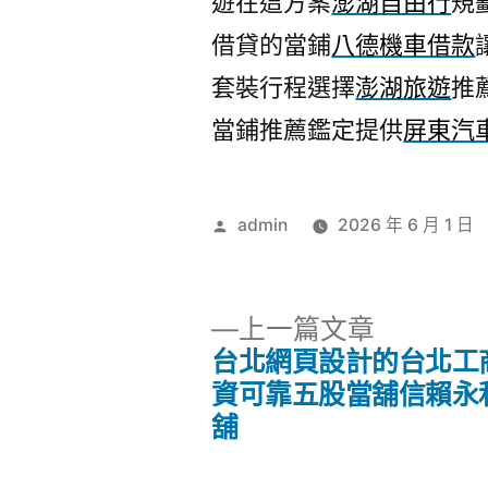
遊在這方案
澎湖自由行
規
借貸的當鋪
八德機車借款
套裝行程選擇
澎湖旅遊
推
當鋪推薦鑑定提供
屏東汽
作
admin
2026 年 6 月 1 日
者:
下
上一篇文章
一
台北網頁設計的台北工
文
篇
資可靠五股當舖信賴永
文
舖
章
章: