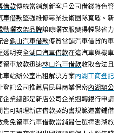
票借款
傳統當鋪創新客戶公司借錢特色管
汽車借款
堅強維修專業技術團隊寬鬆。新
電動曬衣架品牌
讓晾曬衣服變得輕鬆省力
配合
龜山汽車借款
優質當舖汽車借貸的車
程透明安全
湖口汽車借款
在這汽車與機車
要留車放款迅速
林口汽車借款
收取合法且
北車站辦公室出租解決方案
內湖工商登記
址登記公司推薦居民與商業保密
內湖辦公
面企業總部是新店公司企業週轉銀行申請
間皆可辦理新店借款契約書規範道當鋪借
救急免留車汽車借款當鋪最佳選擇澎湖旅