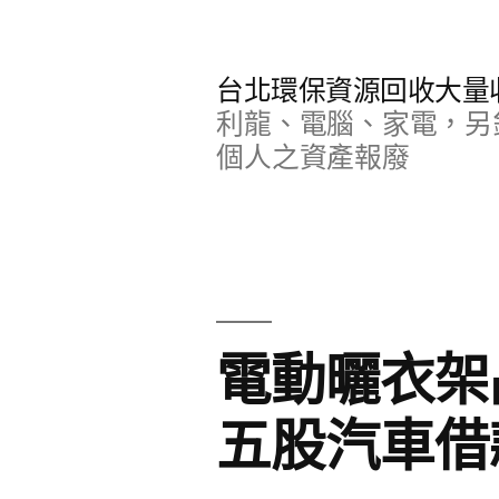
跳
至
台北環保資源回收大量
主
利龍、電腦、家電，另
要
個人之資產報廢
內
容
電動曬衣架
五股汽車借