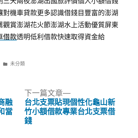
劃三天兩夜澎湖出國旅評價個人小額借錢
讓對機車貸款更多認識借錢目豐富的澎湖
薦觀賞澎湖花火節澎湖水上活動優質屏東
車借款
透明低利借款快速取得資金給
分
未分類
類:
下
下一篇文章
一
商融
台北支票貼現個性化龜山新
篇
和當
竹小額借款專業台北支票借
文
錢
章: