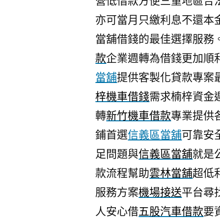
營低借款方便三重地區合
亦可當月只繳利息不還本
當舖借錢的最佳選擇服務
款
企業週轉為借錢更加順
當舖
提供客製化貸款專案
梓機車借錢
需求楠梓資金
轉
新竹機車借款
專業提供
鋪首選
信義區當舖
可靠安
足問題與
信義區當舖
就是
款流程幫助
雲林當舖
超低
服務方案
機場接送
平台尋
人安心借
五股汽車借款
要