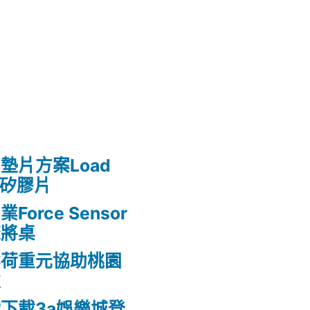
墊片方案Load
熱矽膠片
rce Sensor
麻將桌
案荷重元協助桃園
款
下載3a娛樂城登