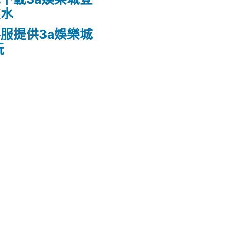
流水
服提供3a娛樂城
玩