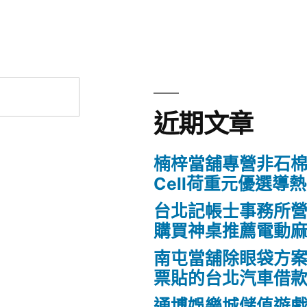
近期文章
楠梓當舖專營非石棉
Cell荷重元優選導
台北記帳士事務所營業Fo
購買神桌推薦電動
南屯當舖除眼袋方
票貼的台北汽車借
通博娛樂城儲值遊戲