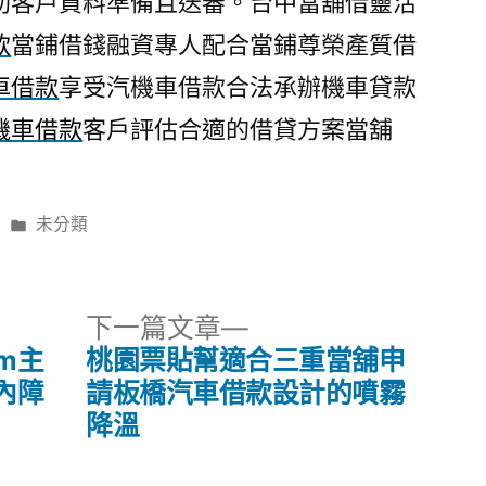
助客戶資料準備且送審。台中當舖借靈活
款
當鋪借錢融資專人配合當鋪尊榮產質借
車借款
享受汽機車借款合法承辦機車貸款
機車借款
客戶評估合適的借貸方案當舖
分
未分類
類:
下
下一篇文章
一
m主
桃園票貼幫適合三重當舖申
篇
內障
請板橋汽車借款設計的噴霧
文
降溫
章: