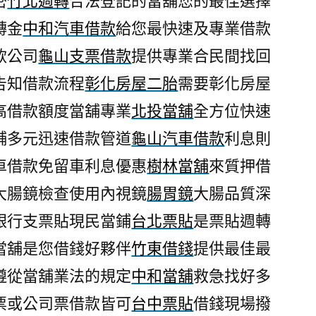
密
竹北週轉
合法登記的當舖您的最佳選擇
轉金
中和汽車借款
給您最快速及專業借款
款公司
龜山支票借款
提供專業合民間找回
告知借款流程
彰化房屋二胎
需要彰化房屋
高借款額度當舖專業
北投當舖
全方位快速
舖多元迅速借款管道
龜山汽車借款
利息則
車借款免留車利息優惠
樹林當舖
來質押借
大腸鏡檢查使用內視鏡
腸胃鏡
大腸品質深
銀行支票貼現民當鋪
台北票貼
是票貼週轉
當舖是您借錢好夥伴
竹東借錢
提供最佳最
遵從當舖業法的規定
中和當舖
救急找好多
票或公司票借款皆可
台中票貼
借錢現場撥