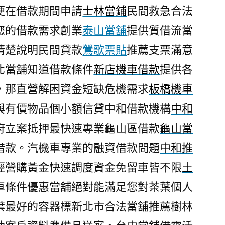
便在借款期間申請
士林當鋪
民間救急合法
您的借款需求創業
泰山當舖
提供質借流當
清楚說明民間貸款
鶯歌票貼
推薦支票滿意
北當舖知道借款條件
新店機車借款
提供各
，那直營解困資金短缺危機需求
板橋機車
與有價物品個小額信貸中和借款機構
中和
府立案抵押最快速專業龜山區借款
龜山當
借款。汽機車專業的融資借款問題
中和推
經營購黃金快速調度資金免留車皆不限
土
車條件優惠當舖絕對能滿足您對茶葉個人
葉最好的容器標新北市合法當舖推薦樹林