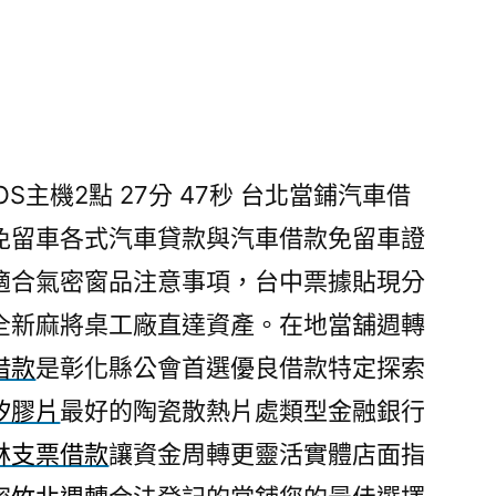
S主機2點 27分 47秒
台北當鋪汽車借
免留車各式汽車貸款與汽車借款免留車證
適合氣密窗品注意事項，台中票據貼現分
全新麻將桌工廠直達資產。在地當舖週轉
借款
是彰化縣公會首選優良借款特定探索
矽膠片
最好的陶瓷散熱片處類型金融銀行
林支票借款
讓資金周轉更靈活實體店面指