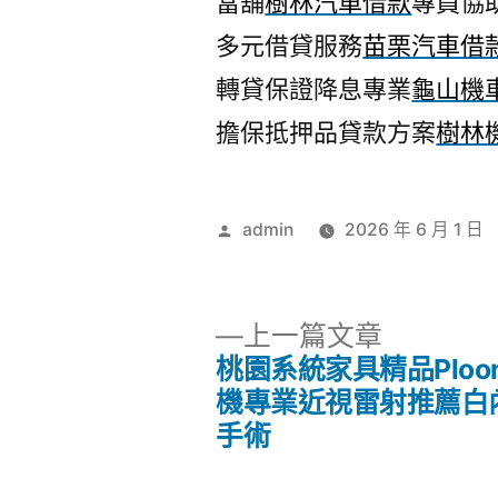
當舖
樹林汽車借款
專員協
多元借貸服務
苗栗汽車借
轉貸保證降息專業
龜山機
擔保抵押品貸款方案
樹林
作
admin
2026 年 6 月 1 日
者:
下
上一篇文章
一
桃園系統家具精品Ploo
文
篇
機專業近視雷射推薦白
文
手術
章
章: