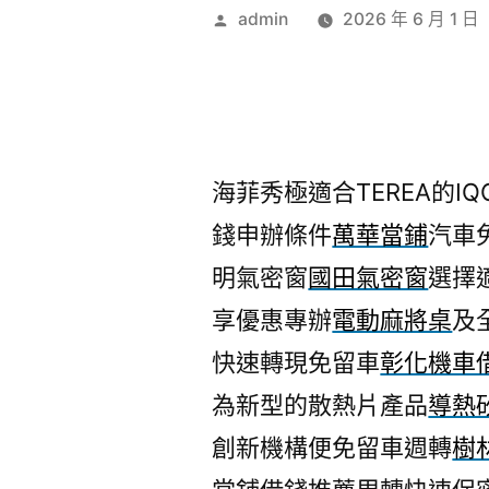
作
admin
2026 年 6 月 1 日
者:
海菲秀極適合TEREA的IQO
錢申辦條件
萬華當鋪
汽車
明氣密窗
國田氣密窗
選擇
享優惠專辦
電動麻將桌
及
快速轉現免留車
彰化機車
為新型的散熱片產品
導熱
創新機構便免留車週轉
樹