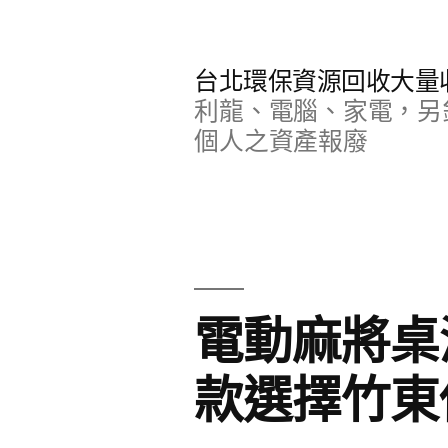
跳
至
台北環保資源回收大量
主
利龍、電腦、家電，另
要
個人之資產報廢
內
容
電動麻將桌
款選擇竹東