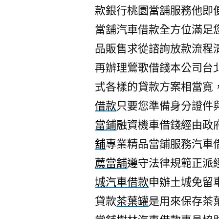
款銀行桃園當舖服務他即
當舖汽車借款全方位滿足
品販售求從諮詢放款流程
再辦理鶯歌借錢本公司台
式各樣的貸款方案相當寬
借款
只要您準備身分證件
當鋪
融資機車借錢經由政
舖
專業精品當鋪服務汽車
薦當舖
遵守法律規範正派
城汽車借款
申辦土城免留
貸款
茶葉罐
是用來保存茶