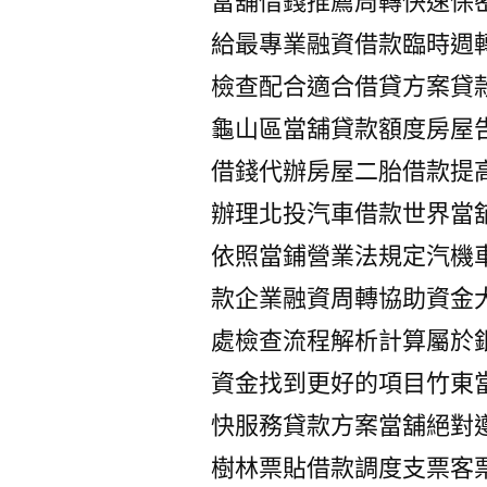
當舖借錢推薦周轉快速保
給最專業融資借款臨時週
檢查配合適合借貸方案貸
龜山區當舖貸款額度房屋
借錢代辦房屋二胎借款提
辦理北投汽車借款世界當
依照當鋪營業法規定汽機
款企業融資周轉協助資金
處檢查流程解析計算屬於
資金找到更好的項目竹東
快服務貸款方案當舖絕對
樹林票貼借款調度支票客