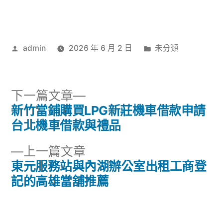
作
分
admin
2026 年 6 月 2 日
未分類
者:
類:
下
下一篇文章
一
新竹當鋪購買LPG新莊機車借款申請
文
篇
台北機車借款與禮品
章
文
下
上一篇文章
章:
導
一
東元服務站與內湖辦公室出租工商登
篇
記的高雄當舖推薦
覽
文
章: