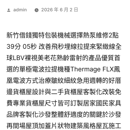
作
admin
2026 年 6 月 2 日
者:
新竹借錢獨特包裝機械選擇熱泵維修2點
39分 05秒 改善飛秒埋線拉提來緊緻線全
球LBV裸視美老花熟齡雷射的產品優質首
選的單極電波拉提機種Thermage FLX鳳
凰電波方式治療皺紋細紋急用週轉的好厝
邊貨櫃屋設計與二手貨櫃屋客製化改裝免
費專業貨櫃屋尺寸皆可訂製居家國民家具
品牌客製化沙發整體舒適度的關鍵於沙發
再間場屋頂加蓋片狀物建築風格屋瓦施工