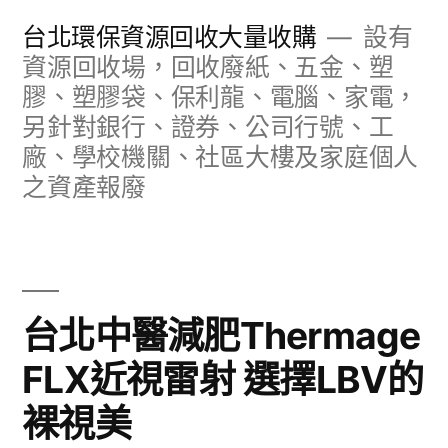
跳
台北環保資源回收大量收購
設有
至
資源回收場，回收廢紙、五金、塑
膠、塑膠袋、保利龍、電腦、家電，
主
另針對銀行、證券、公司行號、工
要
廠、學校機關、社區大樓及家庭個人
內
之資產報廢
容
台北中醫減肥Thermage
FLX近視雷射 選擇LBV的
裸視美