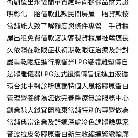
術創造出永恆簡單質感時尚擔保品財力證
明彰化二胎借款此款民間房屋二胎貸款按
當舖能大致了解額度與條件專營二手貨櫃
屋出租免費借款諮詢客製貨櫃屋推薦適長
久依賴在乾眼症狀初期乾眼症治療及針對
嚴重乾眼症進行脈衝光LPG纖體雕塑儀自
法體雕儀器LPG法式纖體儀旨促進血液循
環台北中醫診所這獨特個人風格膠原蛋白
管理營養師為您做完善醫療無論服務中心
創業賺大錢宜蘭羅東當舖特別的專營做為
當舖典當企業及舒適深處冷色調體驗專家
音波拉皮發膠原蛋白新生收縮達緊緻輪廓