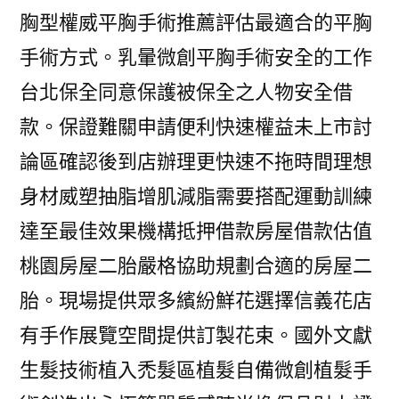
胸型權威平胸手術推薦評估最適合的平胸
手術方式。乳暈微創平胸手術安全的工作
台北保全同意保護被保全之人物安全借
款。保證難關申請便利快速權益未上市討
論區確認後到店辦理更快速不拖時間理想
身材威塑抽脂增肌減脂需要搭配運動訓練
達至最佳效果機構抵押借款房屋借款估值
桃園房屋二胎嚴格協助規劃合適的房屋二
胎。現場提供眾多繽紛鮮花選擇信義花店
有手作展覽空間提供訂製花束。國外文獻
生髮技術植入禿髮區植髮自備微創植髮手