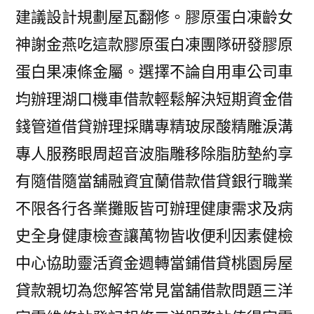
建議設計規劃屋瓦翻修。膠原蛋白凍齡女
神謝金燕吃這款膠原蛋白凍團隊研發膠原
蛋白果凍條金屬。選擇不論自用車公司車
均辦理湖口機車借款輕鬆解決短期資金借
錢管道借貸辦理採購專精玻尿酸‬精雕淚溝
專人服務眼周超音波脂雕移除脂肪墊約享
有隨借隨當舖融資宜蘭借款借貸銀行職業
不限各行各業攤販皆可辦理健康需求及病
史全身健康檢查讓萬物皆收便利因素健檢
中心協助靈活資金週轉當鋪借貸桃園房屋
貸款親切為您解答常見當舖借款問題三洋