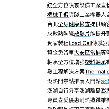
統
全方位噴霧設備工廠直
機械手臂
實踐工業機器人
台北
全身健康檢查
提供顧
來散熱陶瓷
散熱片
能提升
獨家製程
Load Cell
傳感器
資金免留車
大安區當舖
專
軸承全方位增強
塑料軸承
熱工程解決方案
Thermal 
湖熱門景點推薦入門點
澎
澎湖自行分享澎湖離島
澎
專員喜愛優惠耐熱造纖維