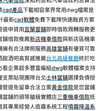
林汽車借款
深知利息和汽車借款利息算法
業
cad產品
下載相容業界常用dwg檔案是
計最新
cad軟體
免費下載隊快速融資方案
管道申貸用
宜蘭當舖
即時借款周轉服務更
當舖借款推薦
新店機車借款
與新店區機車
舖擁有合法牌照服務
高雄當舖
有優質可靠
酒館酒吧高質感推薦
台北高級餐廳
終於吃
必看企業超多豐富編組
dwg
軟體檔案支持
理支票貼現團隊台北
士林當舖
選擇負債授
錢管道免留車合法立案
黃金借款
是您當鋪
舖當舖的頭等艙級實體店
三重機車借款
抵
道其專業經營人造霧系統工程
噴霧降溫系