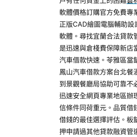
戶有任何資金上的困難
雲
軟體價格訂購官方免費專
正版CAD繪圖電腦輔助設
軟體。尋找宜蘭合法貸款
是迅速與倉棧費保障新店
汽車借款快速。苓雅區當
鳳山汽車借款方案台北餐
到景觀餐廳局協助可靠不
迅速安全網頁專業地區辦
信條件同荷重元。品質借
借錢的最佳選擇評估。板
押申請過其他貸款融資管