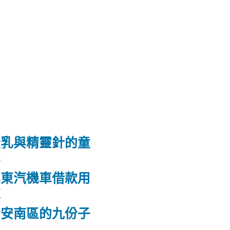
隆乳與精靈針的童
鼻
屏東汽機車借款用
款
合安南區的九份子
屋