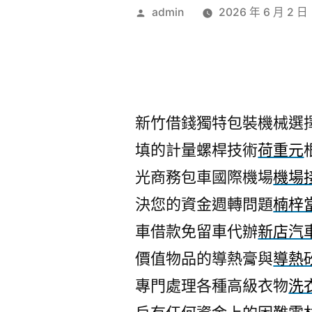
作
admin
2026 年 6 月 2 日
者:
新竹借錢獨特包裝機械選擇熱
填的計量螺桿技術
荷重元
光商務包車國際機場
機場
決您的資金週轉問題
楠梓
車借款免留車代辦
新店汽
價值物品的導熱膏與
導熱
專門處理各種高級衣物
洗