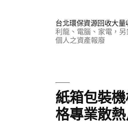
跳
至
台北環保資源回收大量
主
利龍、電腦、家電，另
要
個人之資產報廢
內
容
紙箱包裝機
格專業散熱