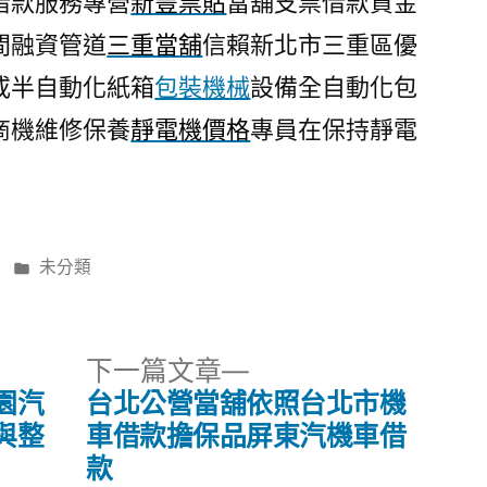
借款服務專營
新豐票貼
當舖支票借款資金
間融資管道
三重當舖
信賴新北市三重區優
或半自動化紙箱
包裝機械
設備全自動化包
商機維修保養
靜電機價格
專員在保持靜電
分
未分類
類:
下
下一篇文章
一
園汽
台北公營當舖依照台北市機
篇
與整
車借款擔保品屏東汽機車借
文
款