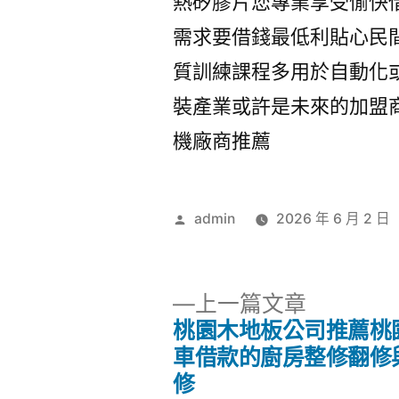
熱矽膠片您專業享受愉快
需求要借錢最低利貼心民
質訓練課程多用於自動化
裝產業或許是未來的加盟
機廠商推薦
作
admin
2026 年 6 月 2 日
者:
下
上一篇文章
一
桃園木地板公司推薦桃
文
篇
車借款的廚房整修翻修
文
修