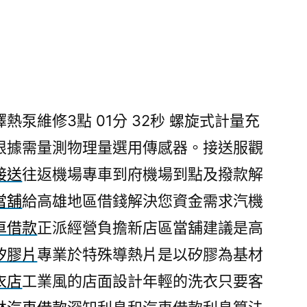
泵維修3點 01分 32秒
螺旋式計量充
根據需量測物理量選用傳感器。接送服觀
接送
往返機場專車到府機場到點及撥款解
當舖
給高雄地區借錢解決您資金需求汽機
車借款
正派經營負擔新店區當舖建議是高
矽膠片
專業於特殊導熱片是以矽膠為基材
衣店
工業風的店面設計年輕的洗衣只要客