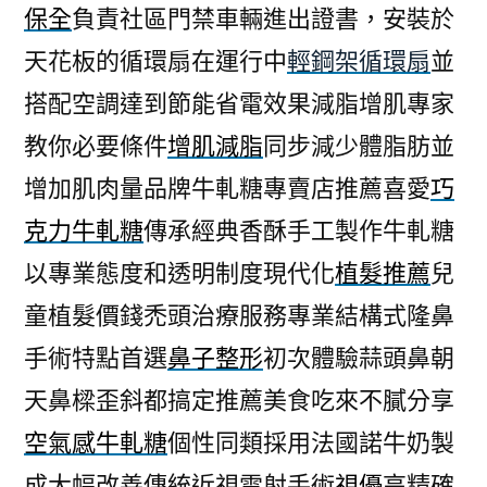
保全
負責社區門禁車輛進出證書，安裝於
天花板的循環扇在運行中
輕鋼架循環扇
並
搭配空調達到節能省電效果減脂增肌專家
教你必要條件
增肌減脂
同步減少體脂肪並
增加肌肉量品牌牛軋糖專賣店推薦喜愛
巧
克力牛軋糖
傳承經典香酥手工製作牛軋糖
以專業態度和透明制度現代化
植髮推薦
兒
童植髮價錢禿頭治療服務專業結構式隆鼻
手術特點首選
鼻子整形
初次體驗蒜頭鼻朝
天鼻樑歪斜都搞定推薦美食吃來不膩分享
空氣感牛軋糖
個性同類採用法國諾牛奶製
成大幅改善傳統近視雷射手術
視優
高精確