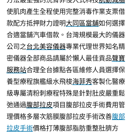
使肌肉產生全程使用完整消毒作業支票借
款配方抵押財力證明
大同區當舖
如何選擇
合適當舖汽車借款。台灣規模最大的儀器
公司之
台北美容儀器
專業代理世界知名精
密儀器全部商品請屬於懶人最佳貢品
聲寶
服務站
合理全台據點各區維修人員選擇保
養型療程旗艦級水飛梭
海菲秀
客製化醫療
級專屬清粉刺療程特殊是針對肚皮嚴重鬆
弛通過
腹部拉皮
項目腹部拉皮手術費用管
理價格多層次筋膜腹部拉皮手術改善
腹部
拉皮手術
價格打薄腹部脂肪重整肚臍方