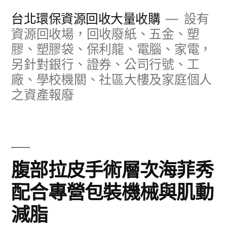
跳
台北環保資源回收大量收購
設有
至
資源回收場，回收廢紙、五金、塑
膠、塑膠袋、保利龍、電腦、家電，
主
另針對銀行、證券、公司行號、工
要
廠、學校機關、社區大樓及家庭個人
內
之資產報廢
容
腹部拉皮手術層次海菲秀
配合專營包裝機械與肌動
減脂