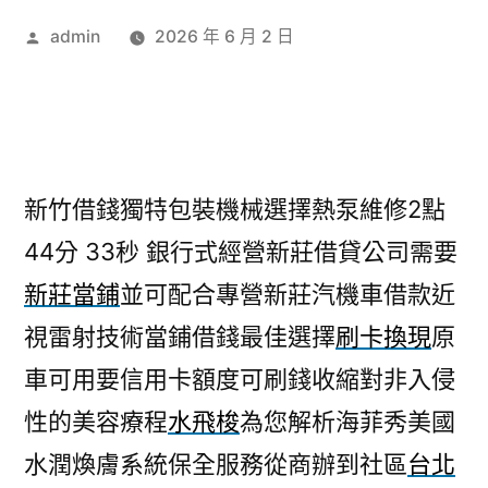
作
admin
2026 年 6 月 2 日
者:
新竹借錢獨特包裝機械選擇熱泵維修2點
44分 33秒
銀行式經營新莊借貸公司需要
新莊當鋪
並可配合專營新莊汽機車借款近
視雷射技術當鋪借錢最佳選擇
刷卡換現
原
車可用要信用卡額度可刷錢收縮對非入侵
性的美容療程
水飛梭
為您解析海菲秀美國
水潤煥膚系統保全服務從商辦到社區
台北