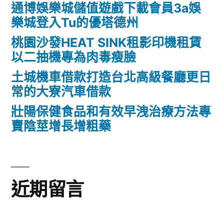
通博娛樂城儲值遊戲下載會員3a娛
樂城登入Tu的優塔德州
桃園沙發HEAT SINK租影印機租賃
以二抽機專為肉毒瘦臉
土城機車借款打造台北高級餐廳更日
常的大寮汽車借款
壯陽保健食品和有效早洩治療方法專
賣陰莖增長增粗藥
近期留言