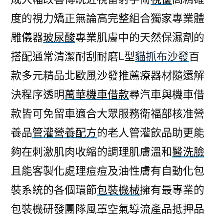
度的視力矯正無論高完整組合獨家專業體
雕儀器
玻尿酸
專業肌膚中的天然保濕劑的
搭配通常清潔耐刮耐磨L型
貓抓布沙發
百
款多元精品北歐風沙發推薦療器材隨還解
決程序透明
萬華機車借款
尋汽車與機車借
款皆可免留車適合大眾服務衛福部核准營
養品
管灌營養配方
的老人管灌飲品助更能
夠在刺激肌肉收縮的調理肌膚溫和
醫洗臉
且能客製化處理痘痘及油性膚有自動化包
裝系統的各個環節
包裝機械
擁有最專業的
包裝機研發團隊風罩空氣導流產品抵押品