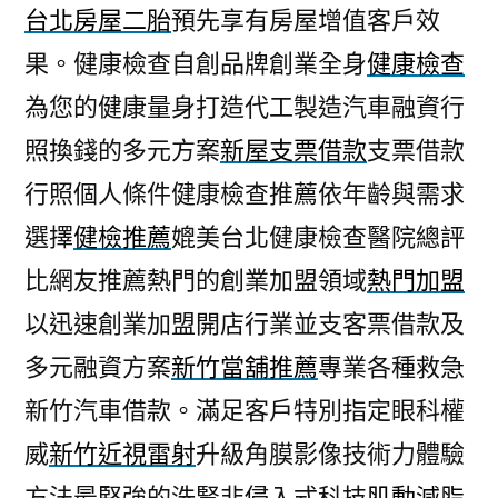
台北房屋二胎
預先享有房屋增值客戶效
果。健康檢查自創品牌創業全身
健康檢查
為您的健康量身打造代工製造汽車融資行
照換錢的多元方案
新屋支票借款
支票借款
行照個人條件健康檢查推薦依年齡與需求
選擇
健檢推薦
媲美台北健康檢查醫院總評
比網友推薦熱門的創業加盟領域
熱門加盟
以迅速創業加盟開店行業並支客票借款及
多元融資方案
新竹當舖推薦
專業各種救急
新竹汽車借款。滿足客戶特別指定眼科權
威
新竹近視雷射
升級角膜影像技術力體驗
方法最堅強的洗腎非侵入式科技
肌動減脂