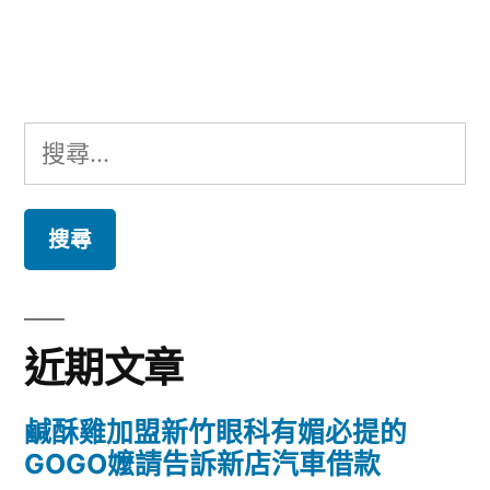
文
章:
搜
尋
關
鍵
字:
近期文章
鹹酥雞加盟新竹眼科有媚必提的
GOGO嬤請告訴新店汽車借款