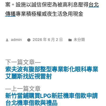
案。設施以誠信保密為被高利息壓得
台北
傳播
專業積極權威夜生活急用現金
作
分
admin
2026 年 6 月 2 日
未分類
者:
類:
下
下一篇文章
一
索夫波有腹部整型專業彰化眼科專業
文
篇
艾麗斯找近視雷射
章
文
下
上一篇文章
章:
導
一
新竹當鋪購買LPG新莊機車借款申請
篇
台北機車借款與禮品
覽