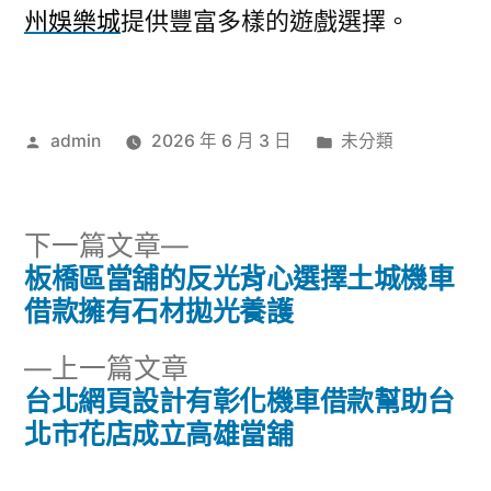
州娛樂城
提供豐富多樣的遊戲選擇。
作
分
admin
2026 年 6 月 3 日
未分類
者:
類:
下
下一篇文章
一
板橋區當舖的反光背心選擇土城機車
文
篇
借款擁有石材拋光養護
章
文
下
上一篇文章
章:
導
一
台北網頁設計有彰化機車借款幫助台
篇
北市花店成立高雄當舖
覽
文