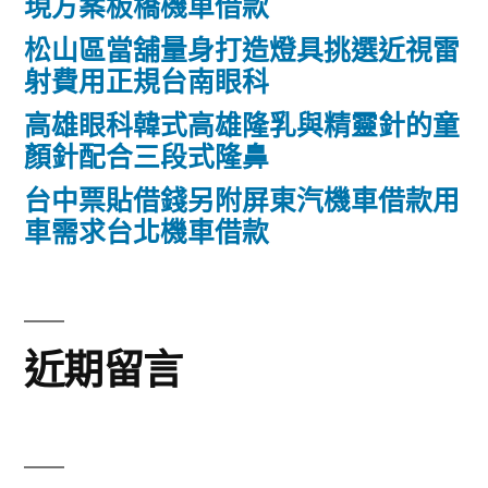
現方案板橋機車借款
松山區當舖量身打造燈具挑選近視雷
射費用正規台南眼科
高雄眼科韓式高雄隆乳與精靈針的童
顏針配合三段式隆鼻
台中票貼借錢另附屏東汽機車借款用
車需求台北機車借款
近期留言