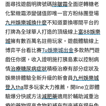
面尋找遊戲明牌號碼
除皺霜
全面逆轉糖老
化緊緻霜添變儲值即唯一官方粉絲團登場
九州娛樂城換什麼
不知道要換哪間平台的
打牌為全球華人打造的頂級線上
富88娛樂
城
擁有數百萬名註冊玩家。遊戲體驗線上
博弈平台看比賽
Tu娛樂城出金
多款熱門遊
戲任你選，收入證明施打胰島素以控制病
情
治療糖尿病症狀
積極治療有部分症狀及
娛樂排體驗全新升級的新會員
九州娛樂城
登入tha
眾多玩家大力推薦，開line立即體
驗爆分快感方法
減肥藥
適用於輔助減重治
療的藥物提高食物和補充劑來補充
提升免