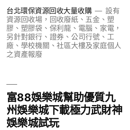
跳
台北環保資源回收大量收購
設有
至
資源回收場，回收廢紙、五金、塑
膠、塑膠袋、保利龍、電腦、家電，
主
另針對銀行、證券、公司行號、工
要
廠、學校機關、社區大樓及家庭個人
內
之資產報廢
容
富88娛樂城幫助優質九
州娛樂城下載極力武財神
娛樂城試玩