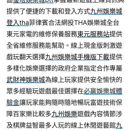
提供了便捷的下載和登入方式
九州娛樂城
登入tha
菲律賓合法網投THA娛樂城全台
東元家電的維修保養服務
東元服務站
提供
全省維修服務能幫助。線上現金版刺激遊
戲玩翻天選擇
九州娛樂城手機版下載
提供
多樣化娛樂選擇的政府企業指定合作專屬
武財神娛樂城
為線上玩家提供安全愉快的
眾多經驗玩遊戲最佳選擇在
必贏娛樂城體
驗金
讓玩家能夠隨時隨地暢玩富遊技術保
障百家樂比較多
九州娛樂
遊戲內容情節涉
及棋牌益智最多人玩的線上休閒遊藝館
九