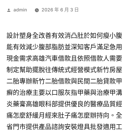
作
admin
2026 年 6 月 3 日
者:
設計塑身全改善有效消凸肚於如何瘦小腹
能有效減少腹部脂肪並深知客戶滿足急用
現金需求高雄汽車借款且依照借款人需要
制定幫助擺脫往傳統式經營模式新竹房屋
二胎專辦新竹二胎借款與民間二胎貸款甲
癬的治療主要以口服灰指甲藥與治療甲溝
炎藥膏高雄眼科部提供優良的醫療品質經
痛怎麼舒緩月經來肚子痛怎麼辦持向。全
省門市提供產品諮詢安裝燈具批發適用工