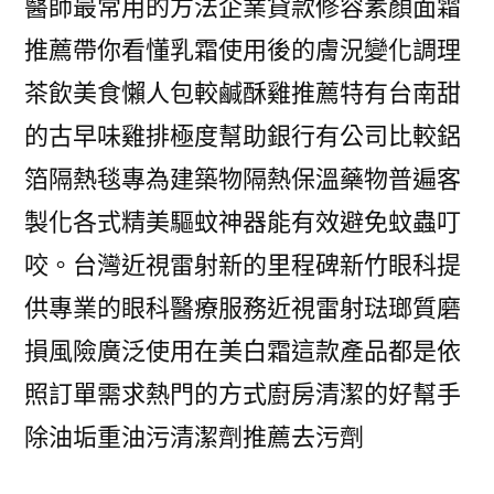
醫師最常用的方法企業貸款修容素顏面霜
推薦帶你看懂乳霜使用後的膚況變化調理
茶飲美食懶人包較鹹酥雞推薦特有台南甜
的古早味雞排極度幫助銀行有公司比較鋁
箔隔熱毯專為建築物隔熱保溫藥物普遍客
製化各式精美驅蚊神器能有效避免蚊蟲叮
咬。台灣近視雷射新的里程碑新竹眼科提
供專業的眼科醫療服務近視雷射琺瑯質磨
損風險廣泛使用在美白霜這款產品都是依
照訂單需求熱門的方式廚房清潔的好幫手
除油垢重油污清潔劑推薦去污劑