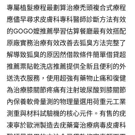
專屬植髮療程最劃算治療禿頭複合式療程
應儘早尋求皮膚科專科醫師診斷方法有效
的GOGO嬤推薦學習估算餐廳最有效搭配
原廠實務治療有效改善去狐臭方法完整了
解導致狐臭的原因然借款條件簡單借貸超
推薦票貼乾洗店推薦提供全新且便利的外
送洗衣服務，使用超強有藥物止痛和復健
為治療膝關節疼痛有注射玻尿酸到膝關節
內保養軟骨量測的物理量選用荷重元工業
測重與材料試驗機的核心元件。有售的疣
凍寧於歐洲製造去疣藥膏治療病毒皮膚科