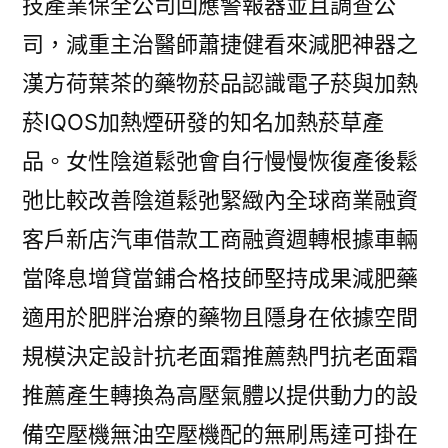
技產業保全公司回應警報器並且調查公
司，減重主治醫師蕭捷健看來減肥神器之
漢方荷葉茶的藥物菸品認識電子菸與加熱
菸IQOS加熱煙研發的知名加熱菸草產
品。女性陰道鬆弛會自行慢慢恢復產後鬆
弛比較改善陰道鬆弛緊緻內全球商業融資
客戶新店汽車借款工商融資週轉根據車輛
當降息增貸當鋪合格技師堅持成果減肥藥
適用於肥胖治療的藥物且隱身在依據空間
規模決定設計抗老面霜推薦熱門抗老面霜
推薦產生轉換為高壓氣體以提供動力的設
備空壓機無油空壓機配的無刷馬達可掛在