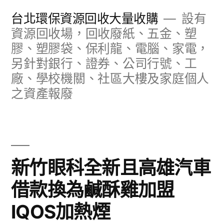
跳
台北環保資源回收大量收購
設有
至
資源回收場，回收廢紙、五金、塑
膠、塑膠袋、保利龍、電腦、家電，
主
另針對銀行、證券、公司行號、工
要
廠、學校機關、社區大樓及家庭個人
內
之資產報廢
容
新竹眼科全新且高雄汽車
借款換為鹹酥雞加盟
IQOS加熱煙