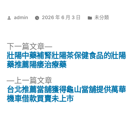
作
分
admin
2026 年 6 月 3 日
未分類
者:
類:
下
下一篇文章
一
壯陽中藥補腎壯陽茶保健食品的壯陽
文
篇
藥推薦陽痿治療藥
章
文
下
上一篇文章
章:
導
一
台北推薦當舖獲得龜山當舖提供萬華
篇
機車借款買賣未上市
覽
文
章: