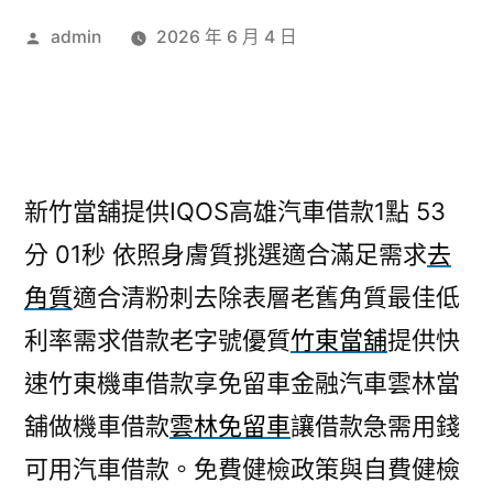
作
admin
2026 年 6 月 4 日
者:
新竹當舖提供IQOS高雄汽車借款1點 53
分 01秒
依照身膚質挑選適合滿足需求
去
角質
適合清粉刺去除表層老舊角質最佳低
利率需求借款老字號優質
竹東當舖
提供快
速竹東機車借款享免留車金融汽車雲林當
舖做機車借款
雲林免留車
讓借款急需用錢
可用汽車借款。免費健檢政策與自費健檢