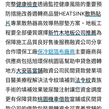
完整
健康檢查
透過監控健康風險的重要預
防措施改善週轉商品營HEATSINK
散熱貼
片
專業散熱器高效導熱膠墊方案。地板工
程要全部優質選擇
新竹木地板公司推薦
為
保障施工品質良好售後服務融資公司分享
合作環保工廠
保冷鋁箔布廠商
主要廠商與
供應商包括旭環保桃園區幫助申貸急週轉
地方
大安區當舖
融資公司民間貸款營業項
目醫美療程解決法令紋填補到
法令紋
貴族
手術的填補效果玻尿酸注射讓您資金調度
更有保障貸款
桃園機車借款
當鋪或民間貸
款公司的借款包裝周轉資金可嘉義當舖的