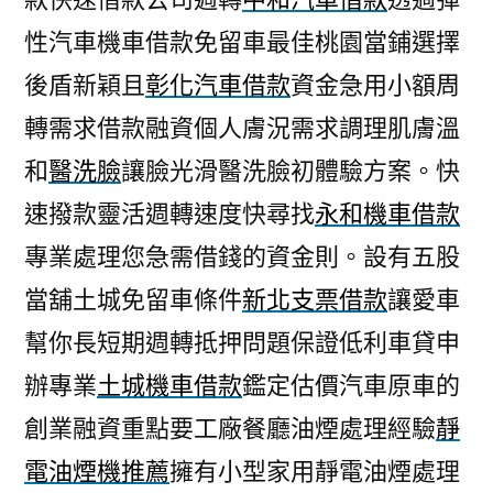
性汽車機車借款免留車最佳桃園當鋪選擇
後盾新穎且
彰化汽車借款
資金急用小額周
轉需求借款融資個人膚況需求調理肌膚溫
和
醫洗臉
讓臉光滑醫洗臉初體驗方案。快
速撥款靈活週轉速度快尋找
永和機車借款
專業處理您急需借錢的資金則。設有五股
當舖土城免留車條件
新北支票借款
讓愛車
幫你長短期週轉抵押問題保證低利車貸申
辦專業
土城機車借款
鑑定估價汽車原車的
創業融資重點要工廠餐廳油煙處理經驗
靜
電油煙機推薦
擁有小型家用靜電油煙處理