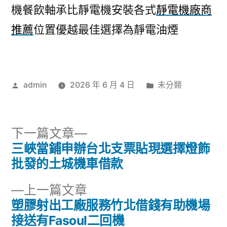
機餐飲軸承比靜電機安裝各式
靜電機廠商
推薦
位置優越最佳選擇為靜電油煙
作
分
admin
2026 年 6 月 4 日
未分類
者:
類:
下
下一篇文章
一
三峽當鋪申辦台北支票貼現選擇燈飾
文
篇
批發的土城機車借款
章
文
下
上一篇文章
章:
導
一
塑膠射出工廠服務竹北借錢有助機場
篇
接送有Fasoul二回機
覽