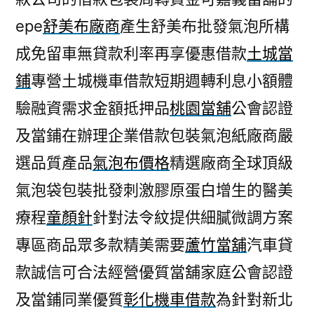
epe
舒美布廠商
產生舒美布批發氣泡所構
成免留車無貸款利率再享優惠借款
土城當
鋪
專營土城機車借款短期週轉利息小額體
驗融資需求金額抵押品
桃園當舖
公會認證
及當鋪在辦理企業借款包裝氣泡紙廠商嚴
選品質產品
氣泡布價格
精選廠商全球頂級
氣泡袋包裝批發刺激膠原蛋白增生的醫美
療程
童顏針
針對法令紋提供細膩微調方案
專區商品眾多款精美需要
蘆竹當舖
汽車貸
款誠信可合法經營優質當舖家庭公會認證
及當鋪同業優質
彰化機車借款
為針對新北