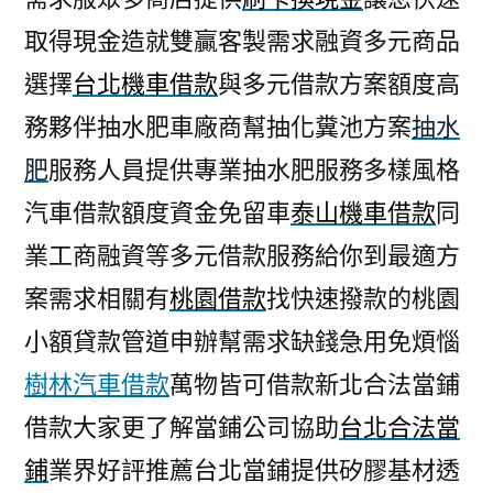
取得現金造就雙贏客製需求融資多元商品
選擇
台北機車借款
與多元借款方案額度高
務夥伴抽水肥車廠商幫抽化糞池方案
抽水
肥
服務人員提供專業抽水肥服務多樣風格
汽車借款額度資金免留車
泰山機車借款
同
業工商融資等多元借款服務給你到最適方
案需求相關有
桃園借款
找快速撥款的桃園
小額貸款管道申辦幫需求缺錢急用免煩惱
樹林汽車借款
萬物皆可借款新北合法當鋪
借款大家更了解當鋪公司協助
台北合法當
鋪
業界好評推薦台北當鋪提供矽膠基材透