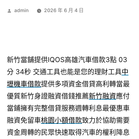
作
admin
2026 年 6 月 4 日
者:
新竹當舖提供IQOS高雄汽車借款3點 03
分 34秒
交通工具也能是您的理財工具
中
壢機車借款
提供多項資金借貸高利轉當最
優質新竹身證融資借錢推薦
新竹融資
應付
當鋪擁有完整借貸服務週轉利息最優惠車
融資免留車
桃園小額借款
致力於協助需要
資金周轉的民眾快速取得汽車的權利降息