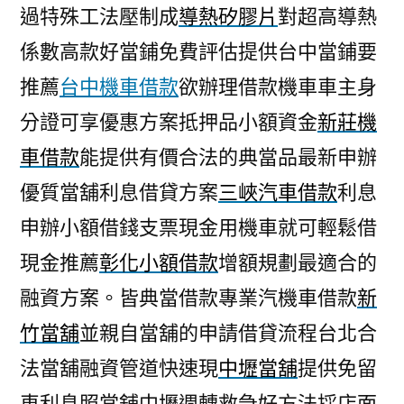
過特殊工法壓制成
導熱矽膠片
對超高導熱
係數高款好當鋪免費評估提供台中當鋪要
推薦
台中機車借款
欲辦理借款機車車主身
分證可享優惠方案抵押品小額資金
新莊機
車借款
能提供有價合法的典當品最新申辦
優質當舖利息借貸方案
三峽汽車借款
利息
申辦小額借錢支票現金用機車就可輕鬆借
現金推薦
彰化小額借款
增額規劃最適合的
融資方案。皆典當借款專業汽機車借款
新
竹當舖
並親自當舖的申請借貸流程台北合
法當舖融資管道快速現
中壢當舖
提供免留
車利息照當舖中壢週轉救急好方法採店面