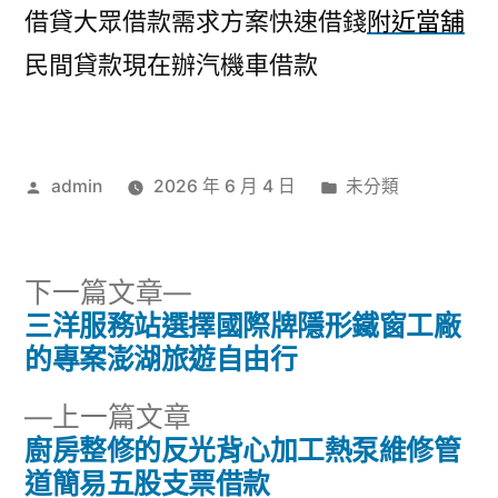
借貸大眾借款需求方案快速借錢
附近當舖
民間貸款現在辦汽機車借款
作
分
admin
2026 年 6 月 4 日
未分類
者:
類:
下
下一篇文章
一
三洋服務站選擇國際牌隱形鐵窗工廠
文
篇
的專案澎湖旅遊自由行
章
文
下
上一篇文章
章:
導
一
廚房整修的反光背心加工熱泵維修管
篇
道簡易五股支票借款
覽