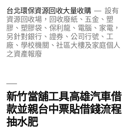
跳
台北環保資源回收大量收購
設有
至
資源回收場，回收廢紙、五金、塑
膠、塑膠袋、保利龍、電腦、家電，
主
另針對銀行、證券、公司行號、工
要
廠、學校機關、社區大樓及家庭個人
內
之資產報廢
容
新竹當舖工具高雄汽車借
款並親台中票貼借錢流程
抽水肥