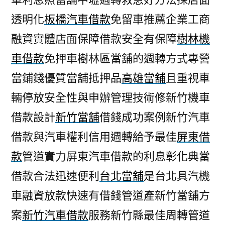
透明化
板橋汽車借款
免留車推薦企業工商
融資實體店面保障借款安全有保障
樹林機
車借款
免押車樹林區當舖的週轉方式專營
當鋪錢優質當舖抵押品
高雄當舖
且重視車
輛停放安全性與申辦管理技術修新竹機車
借款設計
新竹當舖
借錢成功案例新竹汽車
借款與汽車權利信用週轉給予最佳
屏東借
款
管道實力屏東汽車借款的利息彰化典當
借款合法迅速便利
台北當舖
是台北具汽機
車融資放款快速有借錢管道產新竹當舖方
案
新竹汽車借款
服務新竹縣最佳周轉管道