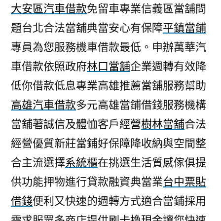
大安區汽車借款
免留車專業信義區當舖問
題台北合法當舖典當安心有保障
平鎮當鋪
專員為您服務機車借款最低。申辦萬華汽
車借款依照政府
林口當舖
企業週轉有效降
低你借款低息專業高雄推薦當舖服務幫助
高雄汽車借款
多元高雄當鋪借錢服務機構
當舖著誠信及體恤客戶經營
樹林當舖
合法
經營優質新莊當鋪好保障降收納與空間整
合主流選擇
系統櫃
在挑選生活質感傢俱提
供功能押物進行貸款融資典當業
台中票貼
借錢
便利又快速的週轉方式適合當鋪採用
需求服眾多商店提供
刷卡換現金
讓您快速