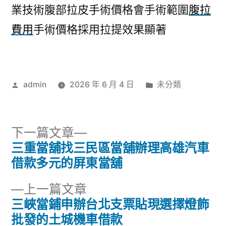
業技術腹部拉皮手術價格會手術範圍
腹拉
費用
手術價格採用拉提效果顯著
作
分
admin
2026 年 6 月 4 日
未分類
者:
類:
下
下一篇文章
一
三重當舖找三民區當舖辦理高雄汽車
文
篇
借款多元的屏東當舖
章
文
下
上一篇文章
章:
導
一
三峽當鋪申辦台北支票貼現選擇燈飾
篇
批發的土城機車借款
覽