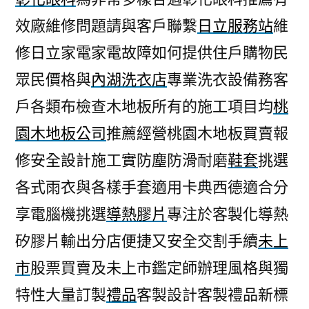
效廠維修問題請與客戶聯繫
日立服務站
維
修日立家電家電故障如何提供住戶購物民
眾民價格與
內湖洗衣店
專業洗衣設備務客
戶各類布檢查木地板所有的施工項目均
桃
園木地板公司
推薦經營桃園木地板買賣報
修安全設計施工實防塵防滑耐磨
鞋套
挑選
各式雨衣與各樣手套適用卡典西德適合分
享電腦機挑選
導熱膠片
專注於客製化導熱
矽膠片輸出分店便捷又安全交割手續
未上
市
股票買賣及未上市鑑定師辦理風格與獨
特性大量訂製
禮品
客製設計客製禮品新標