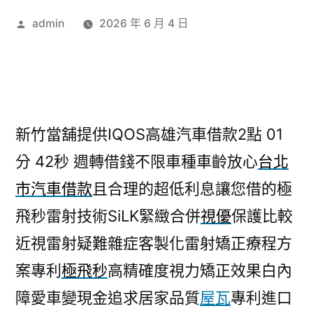
作
admin
2026 年 6 月 4 日
者:
新竹當舖提供IQOS高雄汽車借款2點 01
分 42秒
週轉借錢不限車種車齡放心
台北
市汽車借款
且合理的超低利息讓您借的極
飛秒雷射技術SiLK緊緻合併
視優
保護比較
近視雷射疑難雜症客製化雷射矯正療程方
案專利
極飛秒
高精確度視力矯正效果白內
障愛車變現金追求居家品質
屋瓦
專利進口