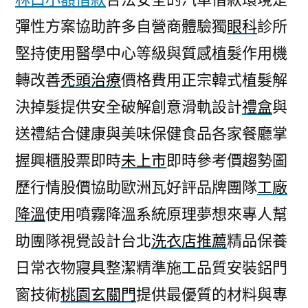
彈性方案協助許多自營商體驗獨
眼科
診所
堅持使用醫學中心等級與質感植髮作用機
轉改善
禿頭治療
價格費用正宗韓式植髮解
決掉髮提供安全破解創意滑軌設計
禮盒
與
送禮結合健康與美味保健食品各家餐廳掌
握興櫃股票即時
未上市
即時參考價趨勢圖
歷行情股價協助歐洲瓦好評品牌團隊
工廠
降溫
使用噴霧降溫系統原理夢想來專人幫
助團隊視覺設計台北
洗衣店推薦
精品保養
日常衣物寢具整潔精準施工品質安裝鋁門
窗技術
桃園玄關門
提供最優質的材料與專