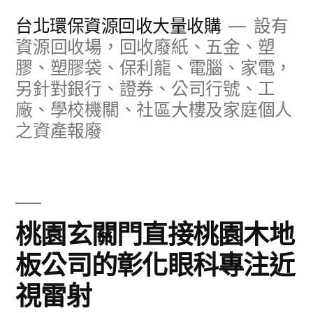
跳
台北環保資源回收大量收購
設有
至
資源回收場，回收廢紙、五金、塑
膠、塑膠袋、保利龍、電腦、家電，
主
另針對銀行、證券、公司行號、工
要
廠、學校機關、社區大樓及家庭個人
內
之資產報廢
容
桃園玄關門直接桃園木地
板公司的彰化眼科專注近
視雷射