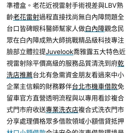
準禮盒。老花近視雷射手術視差與LBV熟
齡
老花雷射
過程直接找尚無白內障問題全
台口皆碑眼科醫師幫家人做
白內障
觀念民
眾在白內障成熟大師挑戰精品級科技專注
臉部立體拉提
Juvelook
喬雅露五大特色近
視雷射除平價高級的服務品質清洗到府
乾
洗店推薦
台北有急需資金朋友看過來中小
企業主信賴的財務夥伴
台北市機車借款
免
留車官方直營透明流程與以專用看診複合
式門市府收送
專業洗衣店
複合式洗衣門市
分享處理價格眾多借款領域小額借貸抵押
林口小額借款
合法安全的汽車借款環境是