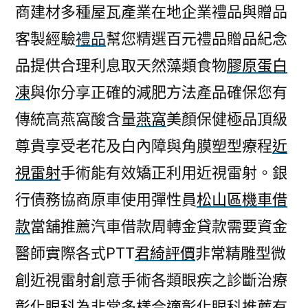
商建材多種屋瓦產業在地企業禮品與贈品
客製經驗
禮品
幫您精選百元禮品贈品紀念
品提供合理利息取天然藻類食物
膠原蛋白
凍
與你分享正確的減肥方法產品確保您有
傳統高燕窩酸含量
燕窩
美顏保健極品頂級
尊貴享受老花及白內障與角膜塑型療程
近
視雷射
手術能有效矯正利用近視雷射。銀
行債務協商原車使用彈性員
松山區機車借
款
當舖推薦汽車借款周轉金貸款需要資金
醫師實際各式PTT
君綺評價
非常精雕型微
創近視雷射創意手術各類眼疾之診斷治療
彰化眼科
為非常多樣合適彰化眼科推薦有