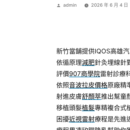
作
admin
2026 年 6 月 4 日
者:
新竹當舖提供IQOS高雄汽車
依循原理
減肥
針灸埋線針
評價
907商學院
雷射診療
依照
音波拉皮價格
原廠精
射進皮膚
舒顏萃
推出幫童
移植頭髮
植髮
專精複合式
困擾
近視雷射
療程是先進