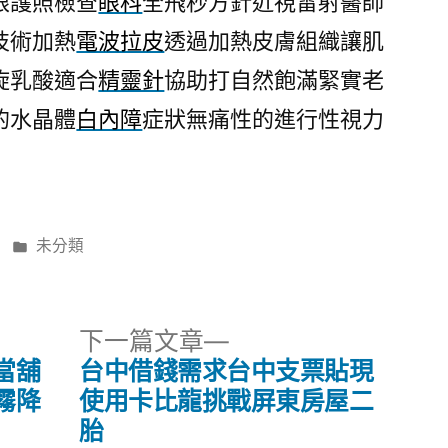
眼護照檢查
眼科
全飛秒方針近視雷射醫師
技術加熱
電波拉皮
透過加熱皮膚組織讓肌
旋乳酸適合
精靈針
協助打自然飽滿緊實老
的水晶體
白內障
症狀無痛性的進行性視力
分
未分類
類:
下
下一篇文章
一
當舖
台中借錢需求台中支票貼現
篇
霧降
使用卡比龍挑戰屏東房屋二
文
胎