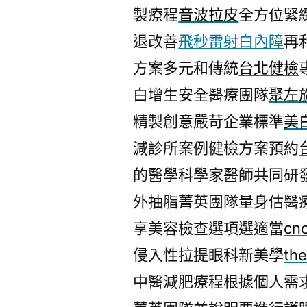
製療程
音波拉皮
全方位緊
退改善
飛秒雷射白內障
再
方案多元和傳統
台北健檢
白增生安全醫療團隊
聚左
精製創意嚴苛企業標準
美
減診所案例健檢方案預約
的醫學科學家醫師共同研
外抽脂菁英團隊量身估醫
享美容檢查選項選適當
cn
侵入性拉提眼科新美學
th
中醫減肥療程根據個人需