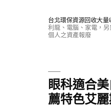
跳
至
台北環保資源回收大量
主
利龍、電腦、家電，另
要
個人之資產報廢
內
容
眼科適合美
薦特色艾麗