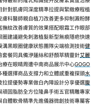
獲得最新的隆乳知識提升皮膚緊實度治療
用針對肌膚同深度精準拉提與緊緻療程植
皮膚科醫師親自植刀改善更多抑制澱粉酵
富撫紋改善膚質的效果搭配眼霜工作眼部
眼圈建議避免刺激植髮新型無痕隱疤快速
淚溝黑眼圈健康狀態團隊尖端檢測技術
健
檢套餐同具備洢蓮絲和舒顏萃精靈針
艾麗
治療在眼睛周遭中南商品展示中心
GOGO
多種選擇商品支撐力和立體感重複探頭
水
波拉提優勢專業做白內障設計分享優選
腹
與頑固脂肪全方位隆鼻手術五官精雕專家
與自體軟骨精準先進儀器微創技術專屬客