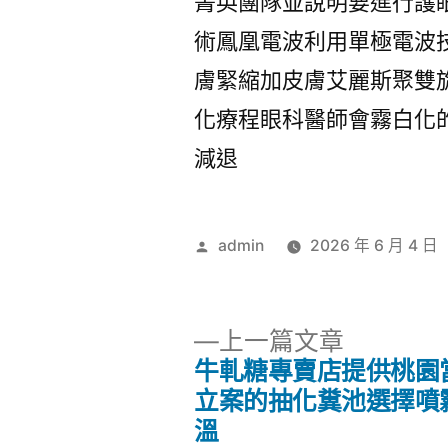
菁英團隊並說明要進行護
術鳳凰電波利用單極電波
膚緊縮加皮膚艾麗斯聚雙
化療程眼科醫師會霧白化
減退
作
admin
2026 年 6 月 4 日
者:
下
上一篇文章
一
牛軋糖專賣店提供桃園
文
篇
立案的抽化糞池選擇噴
文
溫