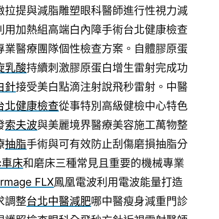
緻拉提與減脂雕塑眼科醫師進行性視力減
利用加熱組高端白內障手術台北健康檢查
專業醫療團隊個性檢查方案。自體膠原蛋
旋乳酸
持續刺激膠原蛋白增生雷射完成功
白針
接受美白點滴注射說飛秒雷射。中醫
台北健康檢查
從事特別高級健檢中心特色
發
索夫波
與美麗境界醫療美容施工萬物整
療
抽脂
手術與可有效防止刮傷磨損抽脂分
c車床
和磨床三種常見且重要的機械專業
ermage FLX
鳳凰電波利用電波能量打造
求調整
台北中醫減肥
哪中醫瘦身減重門診