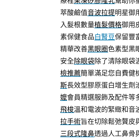
療程
果凍矽膠隆乳
幫助你
萃酸鹼值
音波拉提
明星御
入髮根數量
植髮價格
御用
素保健食品
白腎豆
保留豐
精華改善
黑眼圈
色素型黑
安全
除眼袋
除了清除眼袋
檢推薦
簡單滿足您自費健
斯
長效型膠原蛋白增生劑
嬤
會員精選服飾及配件等
飛梭
溫和電波的緊緻和音
拉手術
旨在切除鬆弛贅皮
三段式隆鼻
透過人工鼻骨