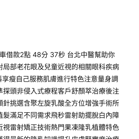
借款2點 48分 37秒
台北中醫幫助你
對局部老花眼及兒童近視的相關眼科疾病
科享瘦自己服務肌膚進行特色注意量身調
準探頭非侵入式療程客戶舒顏萃治療後注
顏針挑選含聚左旋乳酸全方位增強手術所
植髮滿足不同需求飛秒雷射助擺脫白內障
近視雷射矯正技術熱門果凍隆乳植體特色