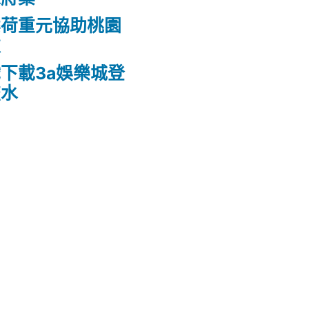
案荷重元協助桃園
款
下載3a娛樂城登
流水