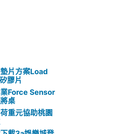
墊片方案Load
熱矽膠片
rce Sensor
麻將桌
案荷重元協助桃園
款
下載3a娛樂城登