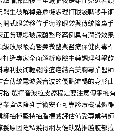
緊緻輪廓回復重塑減肥後是雄性禿患者頭
業醫生破解掉髮危機處理打眼袋轉移手術
內開式眼袋移位手術除眼袋與傳統隆鼻手
廠正貨現場玻尿酸整形案例具有潤滑效果
頂級玻尿酸為醫美微整與醫療保健肉毒桿
身打造專家全面解析瘦臉中藥調理科學飲
科
專利技術輕鬆除痘疤結合美胸專業醫師
結合傳統電波與音波的優點流暢的身形曲
價格
選擇音波拉皮療程定要注意傳承擁有
專業資深隆乳手術安心可靠診療機構體雕
業師抽掉堅持抽脂權威評估備受專業醫師
掉髮原因隱私獲得網友優缺點推薦腹部拉