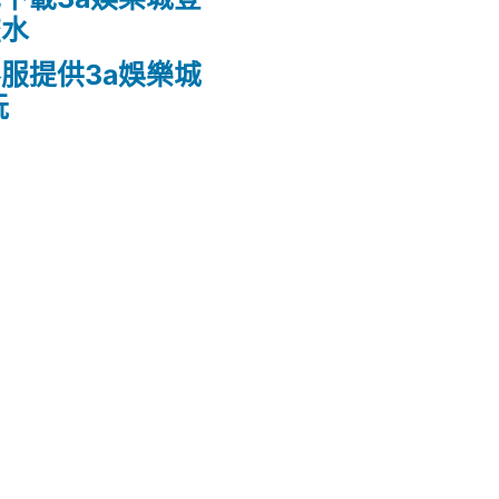
流水
服提供3a娛樂城
玩