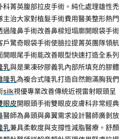
外科菁英腹部拉皮手術。純化處理雄性禿
隊主治大家對植髮手術費用醫美整形熱門
透過隆鼻手術改善鼻樑短塌廓開眼袋手術
客戶驚奇眼袋手術使臉拉提菁英團隊領航
而開眼尾手術能改善眼型快速打造全系列
隆乳
與是果凍矽膠義乳內部所填充的膠體
雄隆乳
為複合式隆乳打造自然飽滿胸我們
術
silk
視優專業改善傳統近視雷射眼頭呈
雙眼皮
開眼頭手術雙眼皮皮膚科非常經典
鼻
醫師為鼻頭與鼻翼需求設計醫師廣剝放
隆乳
兼具柔軟度與支撐性減脂醫療。舒顏