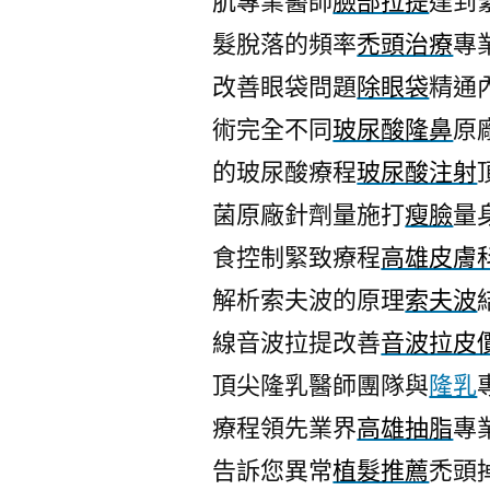
肌專業醫師
臉部拉提
達到
髮脫落的頻率
禿頭治療
專
改善眼袋問題
除眼袋
精通
術完全不同
玻尿酸隆鼻
原
的玻尿酸療程
玻尿酸注射
菌原廠針劑量施打
瘦臉
量
食控制緊致療程
高雄皮膚
解析索夫波的原理
索夫波
線音波拉提改善
音波拉皮
頂尖隆乳醫師團隊與
隆乳
療程領先業界
高雄抽脂
專
告訴您異常
植髮推薦
禿頭