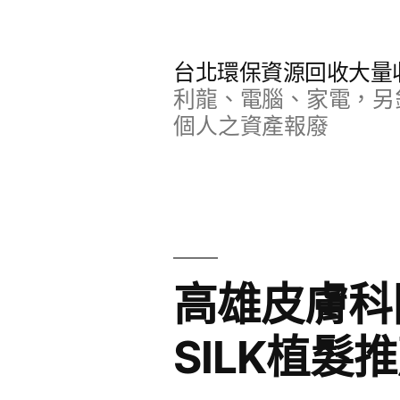
跳
至
台北環保資源回收大量
主
利龍、電腦、家電，另
要
個人之資產報廢
內
容
高雄皮膚科
SILK植髮