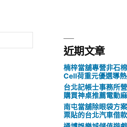
近期文章
楠梓當舖專營非石棉
Cell荷重元優選導
台北記帳士事務所營業Fo
購買神桌推薦電動
南屯當舖除眼袋方
票貼的台北汽車借
通博娛樂城儲值遊戲