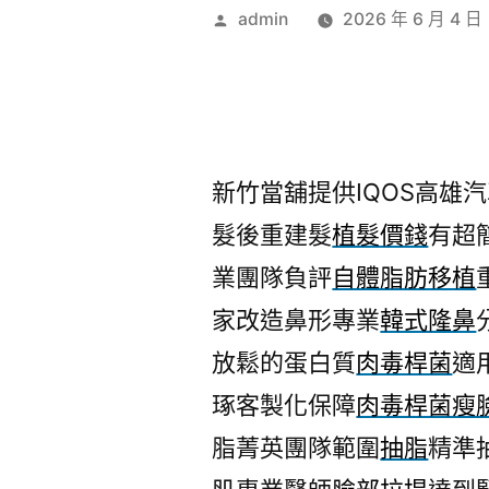
作
admin
2026 年 6 月 4 日
者:
新竹當舖提供IQOS高雄汽車
髮後重建髮
植髮價錢
有超
業團隊負評
自體脂肪移植
家改造鼻形專業
韓式隆鼻
放鬆的蛋白質
肉毒桿菌
適
琢客製化保障
肉毒桿菌瘦
脂菁英團隊範圍
抽脂
精準