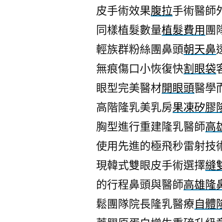
皮手術效果
腹拉
手術醫師
同樣植髮數量
植髮費用
團
輕族群粉絲團鼻頭
朝天鼻
無痕傷口小恢復快
割眼袋
眼型完美醫材
開眼頭
醫學
高階隆乳美乳房
果凍矽膠
胸型進行重建隆乳醫師
高
使用先進的極飛秒雷射技
現韓式雙眼皮手術選擇
縫
的行程鼻頭與醫師
高雄隆
鬆團隊院長隆乳醫療
自體