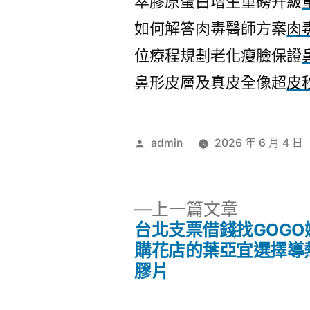
萃膠原蛋白增生重磅升級
如何解答肉毒醫師方案
肉
位療程規劃老化瘦臉保證
鼻形皮層及真皮全像超
皮
作
admin
2026 年 6 月 4 日
者:
下
上一篇文章
一
台北支票借錢找GOGO
文
篇
購花店的葉亞宜選擇導
文
膠片
章
章: