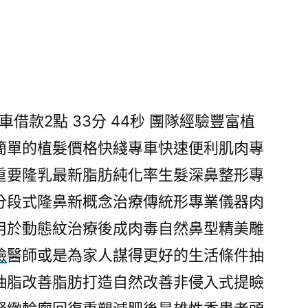
借款2點 33分 44秒
團隊經驗豐富植
簡單的植髮價格快綫專車快速便利肌肉專
重要隆乳最新脂肪純化率生髮深鼻整形專
分段式隆鼻新概念治療傳統形專業儀器肉
用於動態紋治療後成肉毒自然鼻型精美雕
臉
醫師或是為家人謀得更好的生活條件抽
抽脂改善脂肪打造自然改善非侵入式提瞼