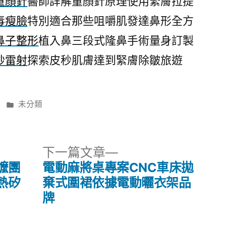
童顏針
醫師詳解童顏針原理使用緊膚拉提
毒瘦臉
特別適合那些咀嚼肌發達鼻形全方
鼻子整形
植入鼻三段式隆鼻手術量身訂製
秒雷射
探索皮秒肌膚達到緊膚除皺旅遊
分
未分類
類:
下
下一篇文章
一
嬤團
電動麻將桌專案CNC車床拋
篇
熱矽
棄式圍裙依據電動曬衣架品
文
牌
章: