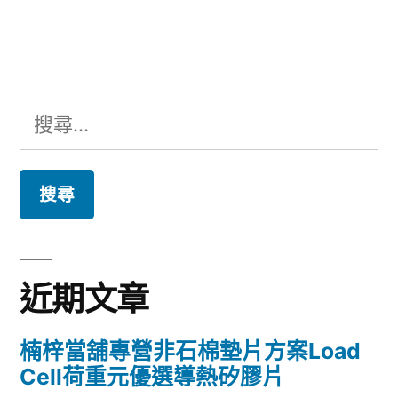
文
章:
搜
尋
關
鍵
字:
近期文章
楠梓當舖專營非石棉墊片方案Load
Cell荷重元優選導熱矽膠片