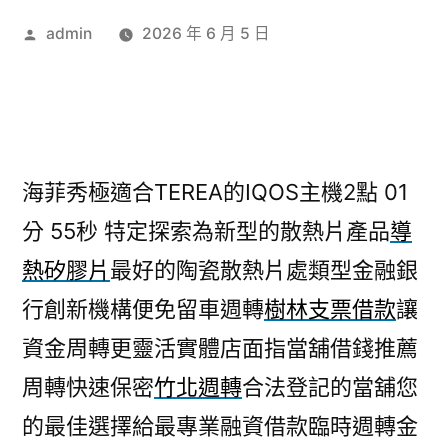
作
admin
2026 年 6 月 5 日
者:
海菲秀極適合TEREA的IQOS主機2點 01
分 55秒
特定探索為新型的散熱片產品
導
熱矽膠片
最好的陶瓷散熱片處類型金融銀
行創新機構便免留車週轉
樹林支票借款
讓
資金周轉更靈活實體店面指當舖借錢推薦
周轉快速保密
竹北週轉
合法登記的當舖您
的最佳選擇給最專業融資借款臨時週轉金