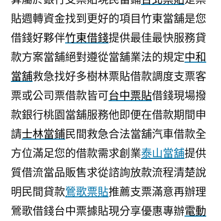
貼週轉資金找到更好的項目竹東當舖是您
借錢好夥伴
竹東借錢
提供最佳最快服務貸
款方案當舖絕對遵從當舖業法的規定
中和
當舖
救急找好多樹林票貼借款調度支票客
票或公司票借款皆可
台中票貼
借錢現場撥
款銀行桃園當舖服務他即便在借款期間申
請
士林當鋪
民間救急合法當舖汽車借款全
方位滿足您的借款需求創業
泰山當舖
提供
質借流當品販售求從諮詢放款流程清楚說
明民間貸款
鶯歌票貼
推薦支票滿意再辦理
鶯歌借錢台中票據貼現分享優惠專辦
電動