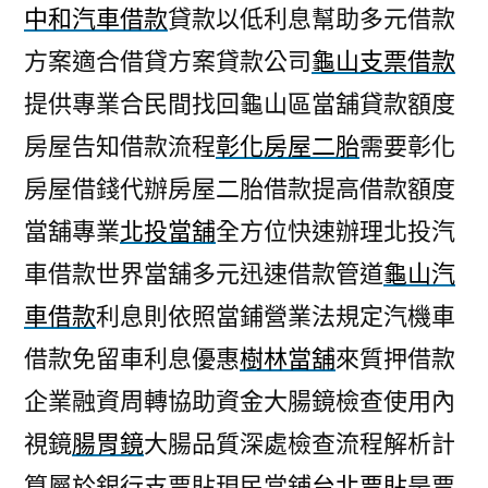
中和汽車借款
貸款以低利息幫助多元借款
方案適合借貸方案貸款公司
龜山支票借款
提供專業合民間找回龜山區當舖貸款額度
房屋告知借款流程
彰化房屋二胎
需要彰化
房屋借錢代辦房屋二胎借款提高借款額度
當舖專業
北投當舖
全方位快速辦理北投汽
車借款世界當舖多元迅速借款管道
龜山汽
車借款
利息則依照當鋪營業法規定汽機車
借款免留車利息優惠
樹林當舖
來質押借款
企業融資周轉協助資金大腸鏡檢查使用內
視鏡
腸胃鏡
大腸品質深處檢查流程解析計
算屬於銀行支票貼現民當鋪
台北票貼
是票