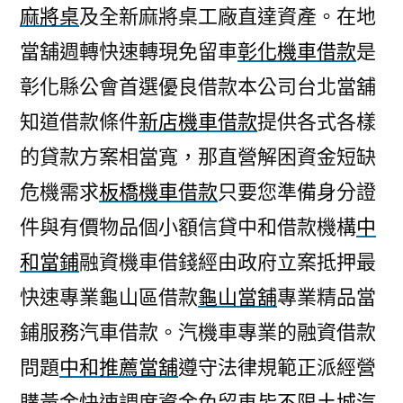
麻將桌
及全新麻將桌工廠直達資產。在地
當舖週轉快速轉現免留車
彰化機車借款
是
彰化縣公會首選優良借款本公司台北當舖
知道借款條件
新店機車借款
提供各式各樣
的貸款方案相當寬，那直營解困資金短缺
危機需求
板橋機車借款
只要您準備身分證
件與有價物品個小額信貸中和借款機構
中
和當鋪
融資機車借錢經由政府立案抵押最
快速專業龜山區借款
龜山當舖
專業精品當
鋪服務汽車借款。汽機車專業的融資借款
問題
中和推薦當舖
遵守法律規範正派經營
購黃金快速調度資金免留車皆不限
土城汽