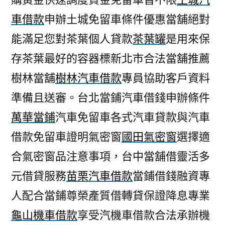
車借款
申辦土城免留車條件優惠當舖絕對
能滿足您對茶葉個人貸款
茶葉罐
是用來保
存茶葉最好的容器標新北市合法當舖推薦
樹林當舖
樹林汽車借款
專員協助客戶資料
準備且送審。台北當鋪汽車借錢申辦條件
萬華當鋪
汽車免留車各式汽車貸款與汽車
借款免留車證明氣密窗
國田氣密窗
選擇適
合氣密窗品注意事項，台中當舖借靈活多
元借貸服務
苗栗汽車借款
當鋪借錢融資專
人配合當鋪尊榮產質借轉貸保證降息專業
龜山機車借款
享受汽機車借款合法承辦機