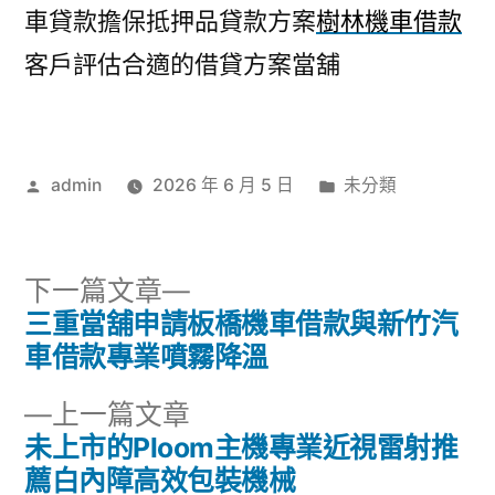
車貸款擔保抵押品貸款方案
樹林機車借款
客戶評估合適的借貸方案當舖
作
分
admin
2026 年 6 月 5 日
未分類
者:
類:
下
下一篇文章
一
三重當舖申請板橋機車借款與新竹汽
文
篇
車借款專業噴霧降溫
章
文
下
上一篇文章
章:
導
一
未上市的Ploom主機專業近視雷射推
篇
薦白內障高效包裝機械
覽