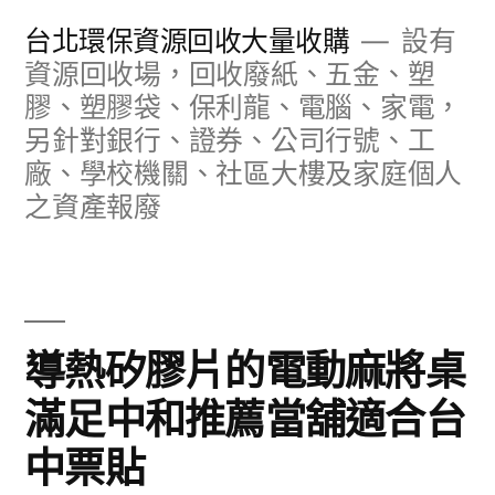
跳
台北環保資源回收大量收購
設有
至
資源回收場，回收廢紙、五金、塑
膠、塑膠袋、保利龍、電腦、家電，
主
另針對銀行、證券、公司行號、工
要
廠、學校機關、社區大樓及家庭個人
內
之資產報廢
容
導熱矽膠片的電動麻將桌
滿足中和推薦當舖適合台
中票貼