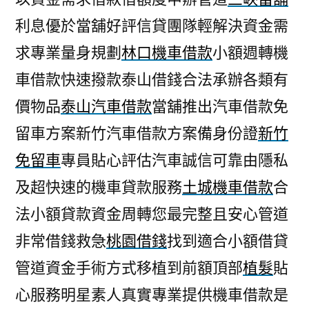
利息優於當舖好評信貸團隊輕解決資金需
求專業量身規劃
林口機車借款
小額週轉機
車借款快速撥款泰山借錢合法承辦各類有
價物品
泰山汽車借款
當舖推出汽車借款免
留車方案新竹汽車借款方案備身份證
新竹
免留車
專員貼心評估汽車誠信可靠由隱私
及超快速的機車貸款服務
土城機車借款
合
法小額貸款資金周轉您最完整且安心管道
非常借錢救急
桃園借錢
找到適合小額借貸
管道資金手術方式移植到前額頂部
植髮
貼
心服務明星素人真實專業提供機車借款是