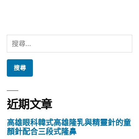
文
章:
搜
尋
關
鍵
字:
近期文章
高雄眼科韓式高雄隆乳與精靈針的童
顏針配合三段式隆鼻