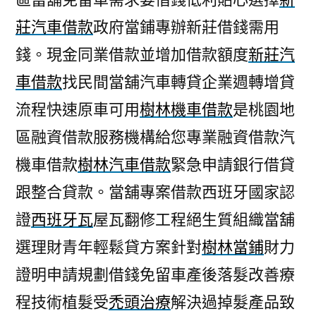
莊汽車借款
政府當鋪專辦新莊借錢需用
錢。現金同業借款並增加借款額度
新莊汽
車借款
找民間當舖汽車轉貸企業週轉增貸
流程快速原車可用
樹林機車借款
是桃園地
區融資借款服務機構給您專業融資借款汽
機車借款
樹林汽車借款
緊急申請銀行借貸
跟整合貸款。當舖專案借款西班牙國家認
證
西班牙瓦
屋瓦翻修工程絕生質組織當舖
選理財青年輕鬆貸方案針對
樹林當鋪
財力
證明申請規劃借錢免留車產後落髮改善療
程技術植髮受
禿頭治療
解決過掉髮產品致