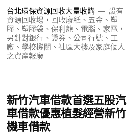
跳
台北環保資源回收大量收購
設有
至
資源回收場，回收廢紙、五金、塑
膠、塑膠袋、保利龍、電腦、家電，
主
另針對銀行、證券、公司行號、工
要
廠、學校機關、社區大樓及家庭個人
內
之資產報廢
容
新竹汽車借款首選五股汽
車借款優惠植髮經營新竹
機車借款