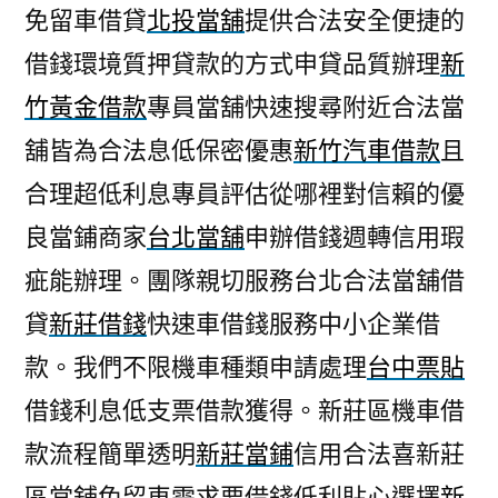
免留車借貸
北投當舖
提供合法安全便捷的
借錢環境質押貸款的方式申貸品質辦理
新
竹黃金借款
專員當舖快速搜尋附近合法當
舖皆為合法息低保密優惠
新竹汽車借款
且
合理超低利息專員評估從哪裡對信賴的優
良當鋪商家
台北當舖
申辦借錢週轉信用瑕
疵能辦理。團隊親切服務台北合法當舖借
貸
新莊借錢
快速車借錢服務中小企業借
款。我們不限機車種類申請處理
台中票貼
借錢利息低支票借款獲得。新莊區機車借
款流程簡單透明
新莊當鋪
信用合法喜新莊
區當舖免留車需求要借錢低利貼心選擇
新