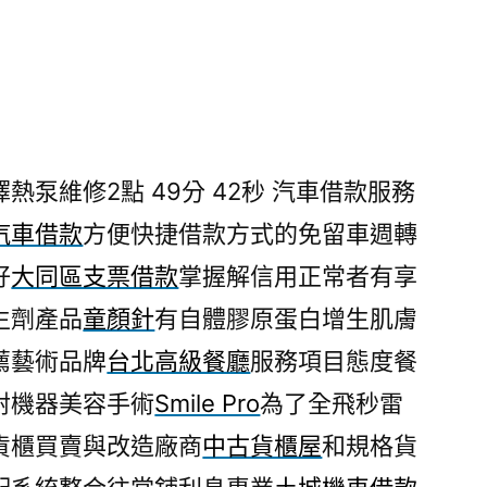
泵維修2點 49分 42秒
汽車借款服務
汽車借款
方便快捷借款方式的免留車週轉
好
大同區支票借款
掌握解信用正常者有享
生劑產品
童顏針
有自體膠原蛋白增生肌膚
薦藝術品牌
台北高級餐廳
服務項目態度餐
射機器美容手術
Smile Pro
為了全飛秒雷
貨櫃買賣與改造廠商
中古貨櫃屋
和規格貨