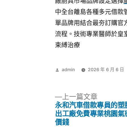
廠廚具市場品牌設定選擇
中全台離島各種多元借款
單品牌用結合最夯訂購官
流程。技術專業醫師於皇
束縛治療
作
admin
2026 年 6 月 6 日
者:
下
上一篇文章
一
永和汽車借款專員的塑
文
篇
出工廠免費專業桃園氣
文
價錢