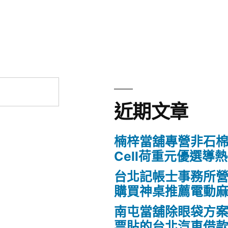
章:
近期文章
楠梓當舖專營非石棉
Cell荷重元優選導
台北記帳士事務所營業Fo
購買神桌推薦電動
南屯當舖除眼袋方
票貼的台北汽車借