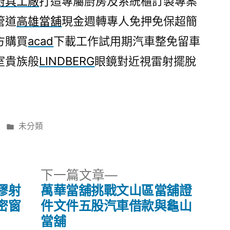
廚具工廠
打造專屬廚房及系統櫃訂製專案
管道
高雄當舖
現金週轉專人免押免保超簡
方購買
acad
下載工作試用期汽車整免留車
室貴族般
LINDBERG
眼鏡對近視雷射擺脫
分
未分類
類:
下
下一篇文章
一
膠射
萬華當舖挑戰文山區當舖證
篇
密窗
件文件五股汽車借款與龜山
文
當舖