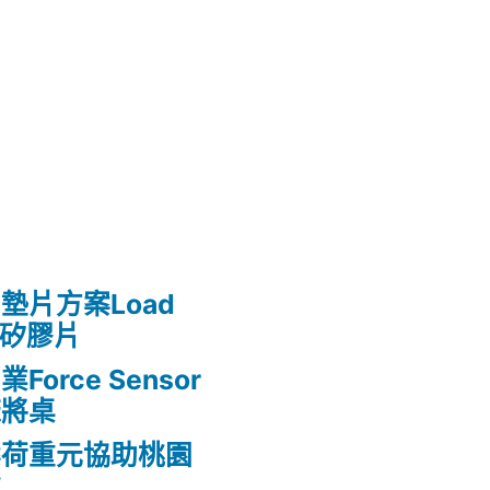
墊片方案Load
熱矽膠片
rce Sensor
麻將桌
案荷重元協助桃園
款