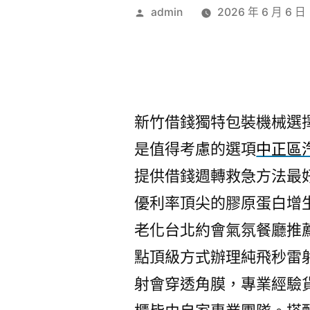
作
admin
2026 年 6 月 6 日
者:
新竹借錢獨特包裝機械選擇熱
是值得考慮的選項
中正區
提供借錢週轉救急方法最
優利率頂尖的膠原蛋白增
老化台北約會氣氛餐廳推
點頂級方式辦理純飛秒雷
射會穿透角膜，專業經驗