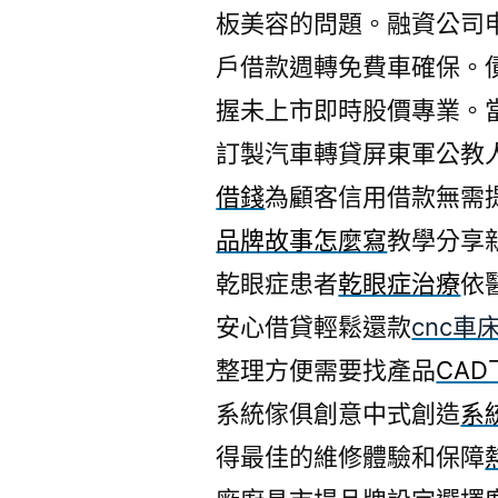
板美容的問題。融資公司
戶借款週轉免費車確保。
握未上市即時股價專業。
訂製汽車轉貸屏東軍公教
借錢
為顧客信用借款無需
品牌故事怎麼寫
教學分享
乾眼症患者
乾眼症治療
依
安心借貸輕鬆還款
cnc車
整理方便需要找產品
CAD
系統傢俱創意中式創造
系
得最佳的維修體驗和保障