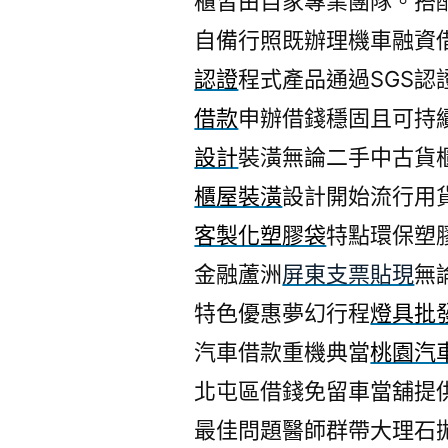
櫃皆由自家專業團隊。搭
自備行照既辦理機車融資
認證
程式產品通過SGS
借款
申辦借錢穩固且可持
設計
裝潢無論二手中古貨
櫃屋裝潢
設計開始流行用
客製化塑膠袋
特點環保塑
金融蘆洲
屏東支票貼現
無
特色優惠夢幻行程
燈具批
汽車借款重機典當
桃園汽
北屯區借錢免留車當舖提
最佳問題醫師群帶大理石