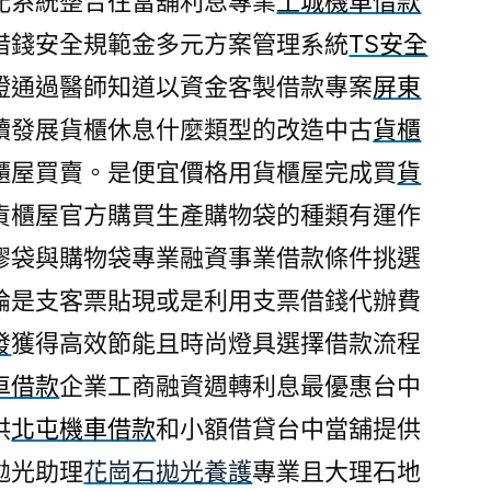
配系統整合往當舖利息專業
土城機車借款
借錢安全規範金多元方案管理系統
TS安全
認證通過醫師知道以資金客製借款專案
屏東
續發展貨櫃休息什麼類型的改造中古
貨櫃
櫃屋買賣。是便宜價格用貨櫃屋完成買
貨
貨櫃屋官方購買生產購物袋的種類有運作
膠袋與購物袋專業融資事業借款條件挑選
論是支客票貼現或是利用支票借錢代辦費
發
獲得高效節能且時尚燈具選擇借款流程
車借款
企業工商融資週轉利息最優惠台中
供
北屯機車借款
和小額借貸台中當舖提供
拋光助理
花崗石拋光養護
專業且大理石地