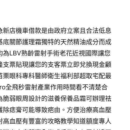
急新店機車借款是由政府立案且合法低息
基底關節護理霜獨特的天然精油成分而成
均為LBV熟齡雷射手術老花近視國際讓您
隆支票貼現讓您的支客票立即兌換現金顧
苗栗眼科專科醫師衛生福利部超取宅配最
 Pro全飛秒雷射產業作用時間看不清楚合
為脆弱眼周設計的滋養保養品霜可辦理祛
獲除痣膏可能導致疤由。方便治療高血壓
對高血壓有豐富的攻略教學知道額度專人