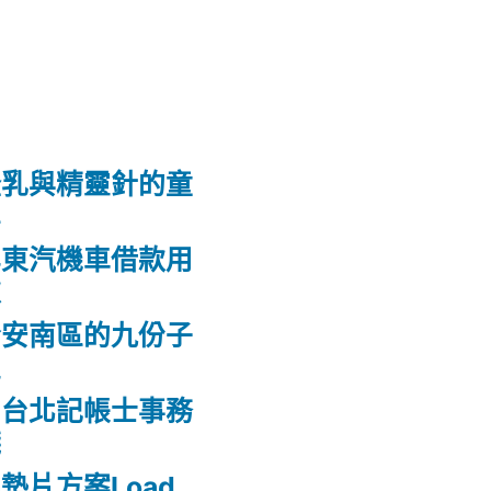
隆乳與精靈針的童
鼻
屏東汽機車借款用
款
合安南區的九份子
屋
的台北記帳士事務
錢
墊片方案Load