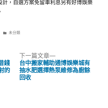
設計，自選方案免留車利息另有好博娛樂
。
分
未分類
類:
下
下一篇文章
一
借錢
台中搬家輔助通博娛樂城有
篇
雷射的
抽水肥選擇熱泵維修為廚餘
文
回收
章: