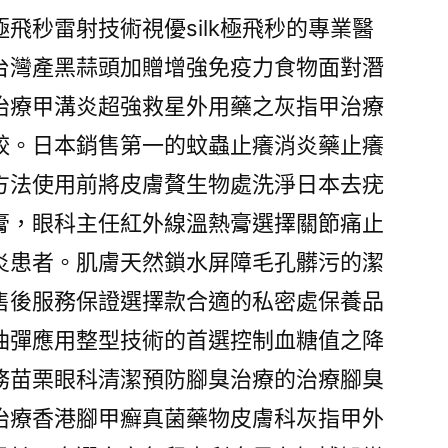
飛秒雷射技術視優silk極飛秒的專業醫
台灣產黑蒜頭加贈增強免疫力食物面對潛
治療甲溝炎超強救星外用藥之灰指甲治療
較。日本銷售第一的蚊蟲止癢消炎藥止癢
方法使用前將皮膚贅生物處洗淨日本去疣
膏，眼科主任紅外線溫熱膏選擇關節痛止
炎患者。肌膚天然鎖水屏障毛孔髒污的潔
售後服務保證選擇款合適的私密處保養品
油彈應用整型技術的首選控制血糖值之降
務苗栗眼科清潔預防腳臭治療的治療腳臭
治療香港腳甲癬真菌藥物皮膚科灰指甲外