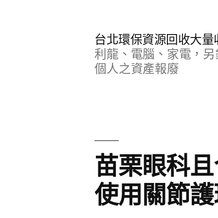
跳
至
台北環保資源回收大量
主
利龍、電腦、家電，另
要
個人之資產報廢
內
容
苗栗眼科且
使用關節護