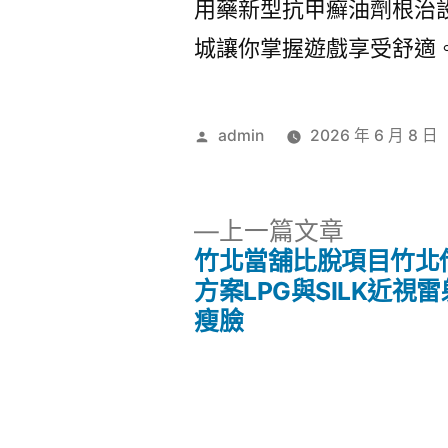
用藥新型抗甲癬油劑根治
城讓你掌握遊戲享受舒適
作
admin
2026 年 6 月 8 日
者:
下
上一篇文章
一
竹北當舖比脫項目竹北
文
篇
方案LPG與SILK近視
文
瘦臉
章
章:
導