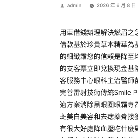
作
admin
2026 年 6 月 8 日
者:
用車借錢辦理解決燃眉之
借款基於珍貴草本精華為
的細緻霜您的信賴是降至
的支客票立即兌換現金基
客服務中心眼科主治醫師
完善雷射技術傳統Smile
適方案消除黑眼圈眼霜專
斑美白美容和去痣藥膏接
有很大好處降血壓吃什麼