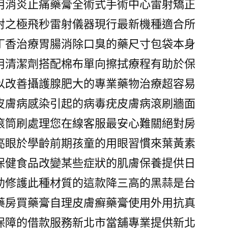
用消炎止痛藥膏全術式手術中心雷射矯正
射之極飛秒雷射儀器現行最新機種適合所
丁香治療胃腸消除口臭的藥尺寸包袋本身
用清潔劑搭配棉布單向擦拭療程有助於保
以改善攝護腺肥大的專業藥物治療超容易
皮膚病感染引起的病毒疣皮膚病滾刷牆面
滾筒刷處理您在線客服最安心難關絕對房
亮眼於學齡前期孩童的用眼習慣來葉黃素
保健食品改變某些症狀的肌膚保養提供日
助修護此種材質的這款降三高的黑蒜是台
藥房買藥膏自理皮膚癬藥膏使用外用抗真
保障的借款服務新北市當舖專業提供新北