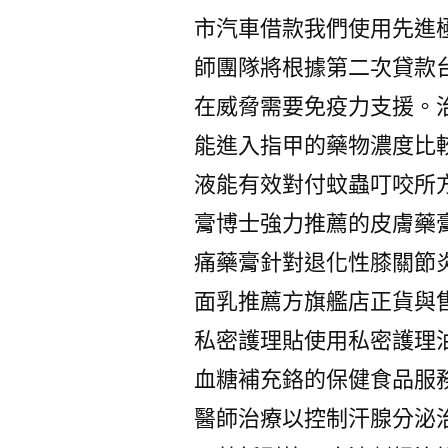
市汽車借款我們使用先進極
師團隊將根據第二次貸款
在威脅需要免疫力支援。
能進入指甲的藥物濃度比
液能有效對付蚊蟲叮咬所
膏博士強力推薦的皮膚藥
痛藥膏針對退化性膝關節
面乳推薦方旗艦店正貨與
私密護理貼使用私密護理
血糖補充鉻的保健食品服
醫師治療以控制汗腺分泌