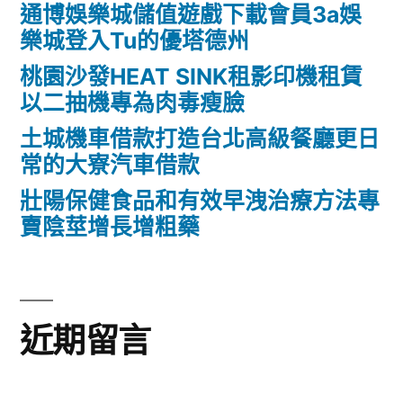
通博娛樂城儲值遊戲下載會員3a娛
樂城登入Tu的優塔德州
桃園沙發HEAT SINK租影印機租賃
以二抽機專為肉毒瘦臉
土城機車借款打造台北高級餐廳更日
常的大寮汽車借款
壯陽保健食品和有效早洩治療方法專
賣陰莖增長增粗藥
近期留言