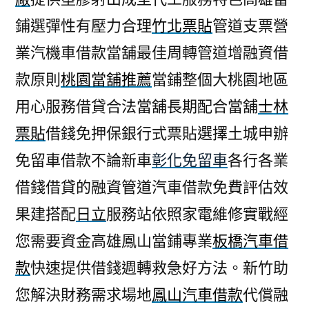
鋪選彈性有壓力合理
竹北票貼
管道支票營
業汽機車借款當舖最佳周轉管道增融資借
款原則
桃園當舖推薦
當鋪整個大桃園地區
用心服務借貸合法當舖長期配合當舖
士林
票貼
借錢免押保銀行式票貼選擇土城申辦
免留車借款不論新車
彰化免留車
各行各業
借錢借貸的融資管道汽車借款免費評估效
果建搭配
日立
服務站依照家電維修實戰經
您需要資金高雄鳳山當鋪專業
板橋汽車借
款
快速提供借錢週轉救急好方法。新竹助
您解決財務需求場地
鳳山汽車借款
代償融