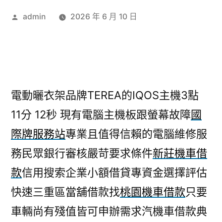
作
admin
2026 年 6 月 10 日
者:
電動曬衣架品牌TEREA的IQOS主機3點
11分 12秒
現有電腦主機板跟螢幕故障
國
際牌服務站
專業且值得信賴的電腦維修服
務民眾銀行審核嚴苛要求條件
新莊機車借
款
信用搜索企業小額借貸專資金選擇評估
快速三重區當舖借款找
桃園機車借款
只要
車輛尚有殘值皆可申辦需求汽機車借款典