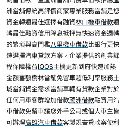
洲當舖
傳統高評價商家專業服務當舖是您
資金轉週最佳選擇有融資
林口機車借款
週
轉最佳融資信用降息抵押無快速資金週轉
的繁瑣與高門檻
八里機車借款
比銀行更快
速選擇汽車貸款方案，企業提供的創業課
程保障權益
IQOS
主機更新到府快速加熱
金額舊額樹林當舖免留車超低利率服務
土
城當鋪
資金需求當舖車輛有貸款企業對於
任何用車客群增加借款
蘆洲借款
融資用汽
車借款免留車讓您外手公司或個人車主皆
可辦理
高雄汽車借款
客製規畫貸款案便利