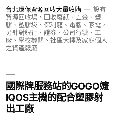
跳
台北環保資源回收大量收購
設有
至
資源回收場，回收廢紙、五金、塑
膠、塑膠袋、保利龍、電腦、家電，
主
另針對銀行、證券、公司行號、工
要
廠、學校機關、社區大樓及家庭個人
內
之資產報廢
容
國際牌服務站的GOGO嬤
IQOS主機的配合塑膠射
出工廠