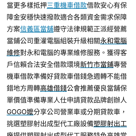
當更多樣抵押
三重機車借款
借款安心有保
障金安穩快速撥款適合各類資金需求保障
方案
信義區當舖
遵守法律規範正派經營薦
當鋪公司重灌電腦組裝升級相關
永和電腦
維修
對永和電腦的專業維修服務。獲得客
戶信賴合法安全借款環境
新竹市當鋪
專營
機車借款準備好貸款車借錢急週轉不能借
錯地方周轉
高雄借錢
公會推薦優良當舖保
單價值準備專業人仕申請貸款品牌創辦人
GOGO嬤
分享公司營業車或分期貸款車，
挑選塑膠射出成型代工廠設備
塑膠射出工
廠
提供塑膠射出成型代工服務特色高雄當