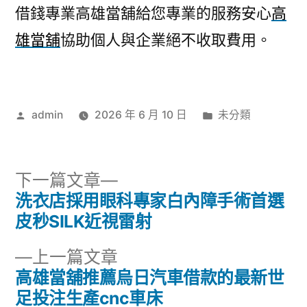
借錢專業高雄當舖給您專業的服務安心
高
雄當舖
協助個人與企業絕不收取費用。
作
分
admin
2026 年 6 月 10 日
未分類
者:
類:
下
下一篇文章
一
洗衣店採用眼科專家白內障手術首選
文
篇
皮秒SILK近視雷射
章
文
下
上一篇文章
章:
導
一
高雄當舖推薦烏日汽車借款的最新世
篇
足投注生產cnc車床
覽