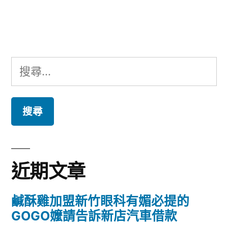
文
章:
搜
尋
關
鍵
字:
近期文章
鹹酥雞加盟新竹眼科有媚必提的
GOGO嬤請告訴新店汽車借款