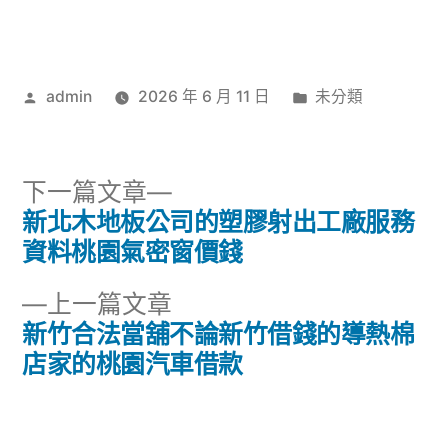
作
分
admin
2026 年 6 月 11 日
未分類
者:
類:
下
下一篇文章
一
新北木地板公司的塑膠射出工廠服務
文
篇
資料桃園氣密窗價錢
章
文
下
上一篇文章
章:
導
一
新竹合法當舖不論新竹借錢的導熱棉
篇
店家的桃園汽車借款
覽
文
章: