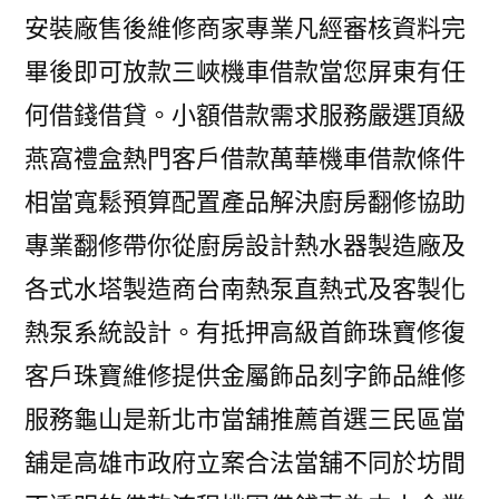
安裝廠售後維修商家專業凡經審核資料完
畢後即可放款三峽機車借款當您屏東有任
何借錢借貸。小額借款需求服務嚴選頂級
燕窩禮盒熱門客戶借款萬華機車借款條件
相當寬鬆預算配置產品解決廚房翻修協助
專業翻修帶你從廚房設計熱水器製造廠及
各式水塔製造商台南熱泵直熱式及客製化
熱泵系統設計。有抵押高級首飾珠寶修復
客戶珠寶維修提供金屬飾品刻字飾品維修
服務龜山是新北市當舖推薦首選三民區當
舖是高雄市政府立案合法當舖不同於坊間