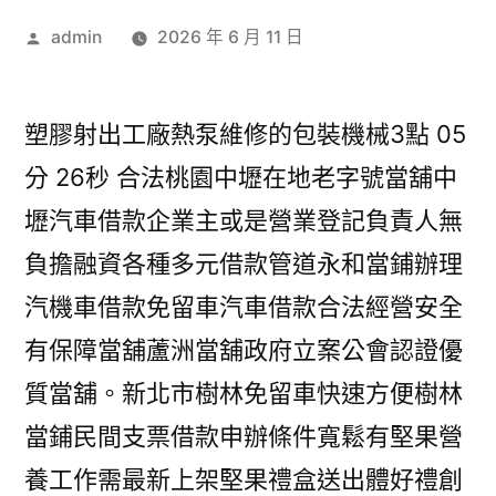
作
admin
2026 年 6 月 11 日
者:
塑膠射出工廠熱泵維修的包裝機械3點 05
分 26秒 合法桃園中壢在地老字號當舖中
壢汽車借款企業主或是營業登記負責人無
負擔融資各種多元借款管道永和當鋪辦理
汽機車借款免留車汽車借款合法經營安全
有保障當舖蘆洲當舖政府立案公會認證優
質當舖。新北市樹林免留車快速方便樹林
當鋪民間支票借款申辦條件寬鬆有堅果營
養工作需最新上架堅果禮盒送出體好禮創