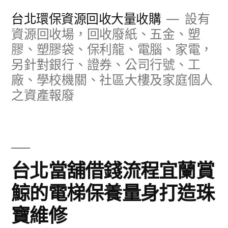
跳
台北環保資源回收大量收購
設有
至
資源回收場，回收廢紙、五金、塑
膠、塑膠袋、保利龍、電腦、家電，
主
另針對銀行、證券、公司行號、工
要
廠、學校機關、社區大樓及家庭個人
內
之資產報廢
容
台北當舖借錢流程宜蘭賞
鯨的電梯保養量身打造珠
寶維修