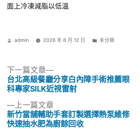
面上冷凍減脂以低溫
作
分
admin
2026 年 6 月 12 日
未分類
者:
類:
下
下一篇文章
一
台北高級餐廳分享白內障手術推薦眼
文
篇
科專家SILK近視雷射
章
文
下
上一篇文章
章:
導
一
新竹當舖輔助手套訂製選擇熱泵維修
篇
快速抽水肥為廚餘回收
覽
文