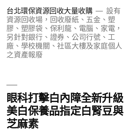
跳
台北環保資源回收大量收購
設有
至
資源回收場，回收廢紙、五金、塑
膠、塑膠袋、保利龍、電腦、家電，
主
另針對銀行、證券、公司行號、工
要
廠、學校機關、社區大樓及家庭個人
內
之資產報廢
容
眼科打擊白內障全新升級
美白保養品指定白腎豆與
芝麻素