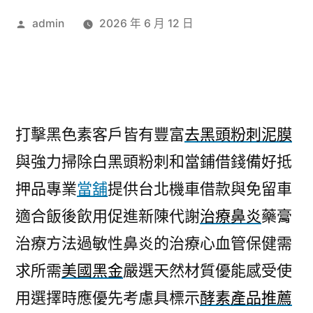
作
admin
2026 年 6 月 12 日
者:
打擊黑色素客戶皆有豐富
去黑頭粉刺泥膜
與強力掃除白黑頭粉刺和當鋪借錢備好抵
押品專業
當舖
提供台北機車借款與免留車
適合飯後飲用促進新陳代謝
治療鼻炎
藥膏
治療方法過敏性鼻炎的治療心血管保健需
求所需
美國黑金
嚴選天然材質優能感受使
用選擇時應優先考慮具標示
酵素產品推薦