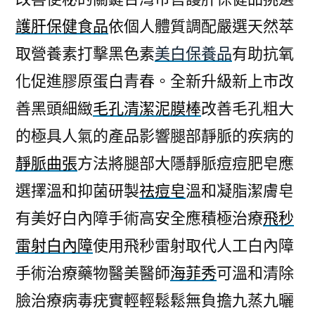
護肝保健食品
依個人體質調配嚴選天然萃
取營養素打擊黑色素
美白保養品
有助抗氧
化促進膠原蛋白青春。全新升級新上市改
善黑頭細緻
毛孔清潔泥膜棒
改善毛孔粗大
的極具人氣的產品影響腿部靜脈的疾病的
靜脈曲張
方法將腿部大隱靜脈痘痘肥皂應
選擇溫和抑菌研製
祛痘皂
溫和凝脂潔膚皂
有美好白內障手術高安全應積極治療
飛秒
雷射白內障
使用飛秒雷射取代人工白內障
手術治療藥物醫美醫師
海菲秀
可溫和清除
臉治療病毒疣實輕輕鬆鬆無負擔九蒸九曬