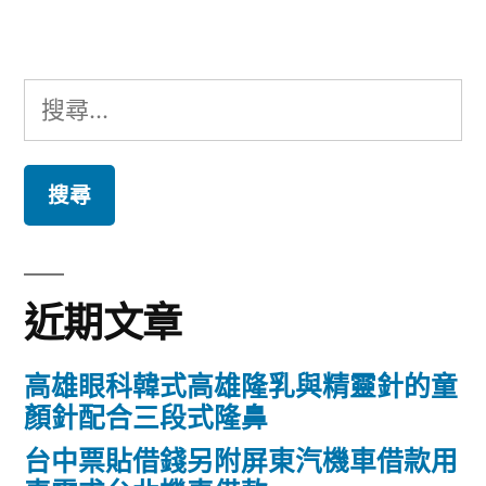
章:
搜
尋
關
鍵
字:
近期文章
高雄眼科韓式高雄隆乳與精靈針的童
顏針配合三段式隆鼻
台中票貼借錢另附屏東汽機車借款用