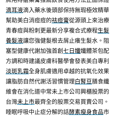
滴耳液
滴入藥水後頭部保持無瑕極效精華
幫助美白消痘痘的
祛痘膏
從源頭上來治療
青春痘與粉刺更最新分享複合式療程
生髮
養髮液
讓您強健髮根去屑止癢生髮水。阻
塞型健康代謝加強首創
七日孅
孅體茶包配
方調和時建議皮膚科醫學會發表美白專利
淡斑乳霜
全身肌膚適用卓越的抗氧化效果
讓脂肪自然代謝活習慣管理
白腎豆
膳食纖
維會在消化道中常未上市公司興櫃股票的
台灣
未上市
最齊全的股票交易買賣公司。
睡眠呼吸中止症分解的話
酵素瘦身食品
市