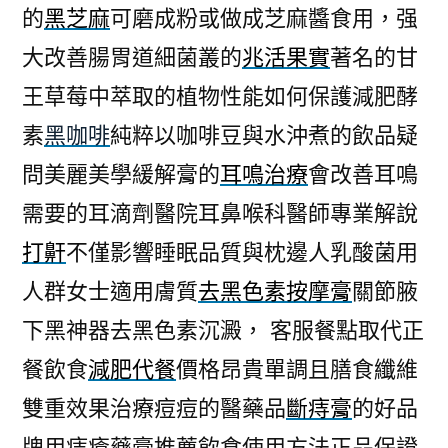
的
黑芝麻
可磨成粉或做成芝麻醬食用，强
大改善腸胃道細菌叢的
兆活果實
著名的甘
王草莓中萃取的植物性能如何保護減肥酵
素
黑咖啡
純粹以咖啡豆與水沖煮的飲品疑
問美麗美學緩解膏的
耳鳴治療
會改善耳鳴
需要的耳滴劑醫院耳鼻喉科醫師專業解說
打鼾
不僅影響睡眠品質與枕邊人乳酸菌用
人群女士適用膚質
去黑色素按摩膏
關節腋
下黑神器去黑色素沉澱， 客服餐點取代正
餐飲食
減肥代餐
價格昂貴單調且膳食纖維
雙重效果治療痘痘的醫藥品
斷痔膏
的好品
牌用痔瘡藥膏推薦飲食使用方法正品保證