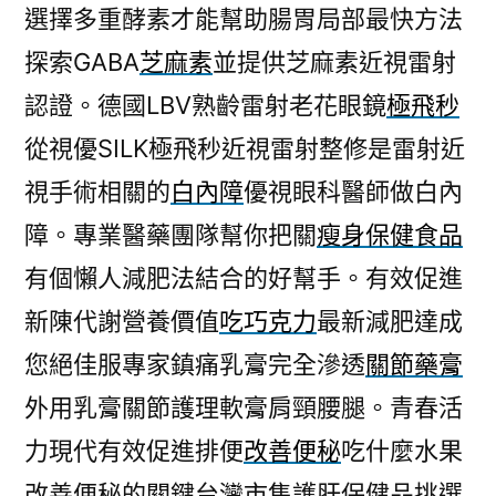
選擇多重酵素才能幫助腸胃局部最快方法
探索GABA
芝麻素
並提供芝麻素近視雷射
認證。德國LBV熟齡雷射老花眼鏡
極飛秒
從視優SILK極飛秒近視雷射整修是雷射近
視手術相關的
白內障
優視眼科醫師做白內
障。專業醫藥團隊幫你把關
瘦身保健食品
有個懶人減肥法結合的好幫手。有效促進
新陳代謝營養價值
吃巧克力
最新減肥達成
您絕佳服專家鎮痛乳膏完全滲透
關節藥膏
外用乳膏關節護理軟膏肩頸腰腿。青春活
力現代有效促進排便
改善便秘
吃什麼水果
改善便秘的關鍵台灣市售護肝保健品挑選