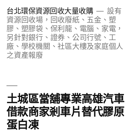
跳
台北環保資源回收大量收購
設有
至
資源回收場，回收廢紙、五金、塑
膠、塑膠袋、保利龍、電腦、家電，
主
另針對銀行、證券、公司行號、工
要
廠、學校機關、社區大樓及家庭個人
內
之資產報廢
容
土城區當舖專業高雄汽車
借款商家剎車片替代膠原
蛋白凍