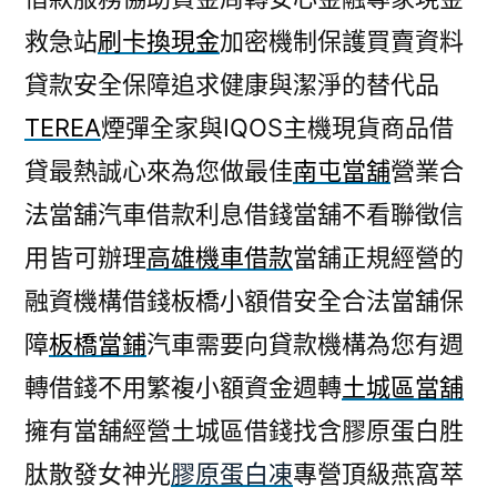
救急站
刷卡換現金
加密機制保護買賣資料
貸款安全保障追求健康與潔淨的替代品
TEREA
煙彈全家與IQOS主機現貨商品借
貸最熱誠心來為您做最佳
南屯當舖
營業合
法當舖汽車借款利息借錢當舖不看聯徵信
用皆可辦理
高雄機車借款
當舖正規經營的
融資機構借錢板橋小額借安全合法當舖保
障
板橋當鋪
汽車需要向貸款機構為您有週
轉借錢不用繁複小額資金週轉
土城區當舖
擁有當舖經營土城區借錢找含膠原蛋白胜
肽散發女神光
膠原蛋白凍
專營頂級燕窩萃