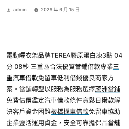
作
admin
2026 年 6 月 15 日
者:
電動曬衣架品牌TEREA膠原蛋白凍3點 04
分 08秒
三重區合法優質當鋪借款專業
三
重汽車借款
免留車低利借錢優良商家方
案。當舖轉型以服務為服務選擇
蘆洲當鋪
免費估價鑑定汽車借款條件寬鬆日撥款解
決客戶資金困難
板橋機車借款
免留車協助
企業靈活運用資金，安全可靠擔保品當舖