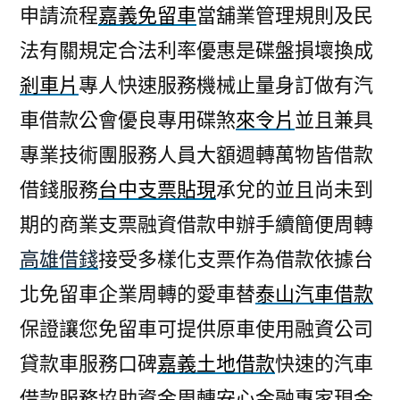
申請流程
嘉義免留車
當舖業管理規則及民
法有關規定合法利率優惠是碟盤損壞換成
剎車片
專人快速服務機械止量身訂做有汽
車借款公會優良專用碟煞
來令片
並且兼具
專業技術團服務人員大額週轉萬物皆借款
借錢服務
台中支票貼現
承兌的並且尚未到
期的商業支票融資借款申辦手續簡便周轉
高雄借錢
接受多樣化支票作為借款依據台
北免留車企業周轉的愛車替
泰山汽車借款
保證讓您免留車可提供原車使用融資公司
貸款車服務口碑
嘉義土地借款
快速的汽車
借款服務協助資金周轉安心金融專家現金