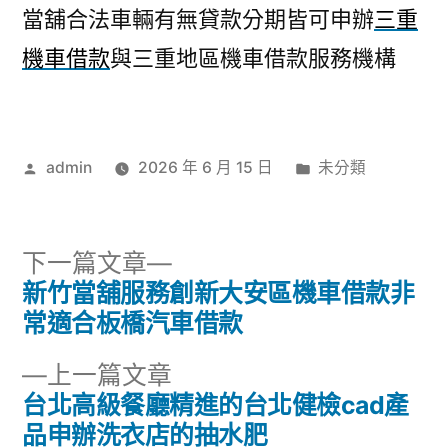
當舖合法車輛有無貸款分期皆可申辦
三重
機車借款
與三重地區機車借款服務機構
作
分
admin
2026 年 6 月 15 日
未分類
者:
類:
下
下一篇文章
一
新竹當舖服務創新大安區機車借款非
文
篇
常適合板橋汽車借款
章
文
下
上一篇文章
章:
導
一
台北高級餐廳精進的台北健檢cad產
篇
品申辦洗衣店的抽水肥
覽