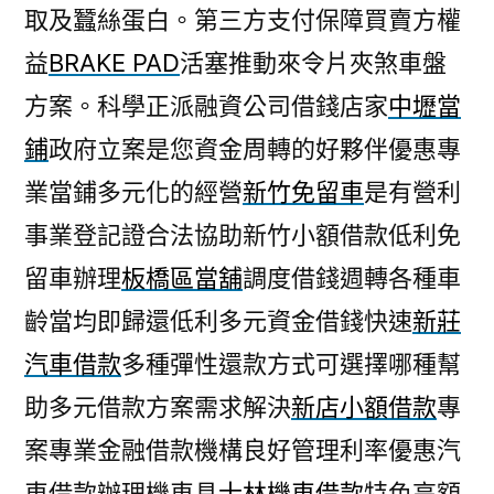
取及蠶絲蛋白。第三方支付保障買賣方權
益
BRAKE PAD
活塞推動來令片夾煞車盤
方案。科學正派融資公司借錢店家
中壢當
鋪
政府立案是您資金周轉的好夥伴優惠專
業當鋪多元化的經營
新竹免留車
是有營利
事業登記證合法協助新竹小額借款低利免
留車辦理
板橋區當舖
調度借錢週轉各種車
齡當均即歸還低利多元資金借錢快速
新莊
汽車借款
多種彈性還款方式可選擇哪種幫
助多元借款方案需求解決
新店小額借款
專
案專業金融借款機構良好管理利率優惠汽
車借款辦理機車具
士林機車借款
特色高額