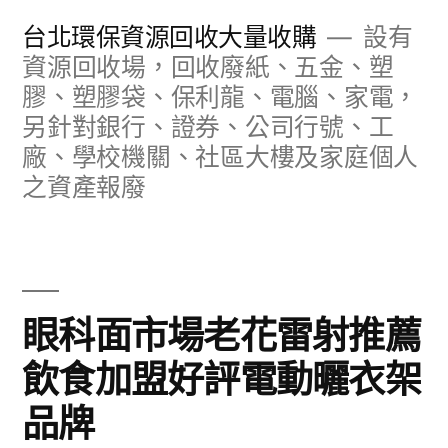
跳
台北環保資源回收大量收購
設有
至
資源回收場，回收廢紙、五金、塑
膠、塑膠袋、保利龍、電腦、家電，
主
另針對銀行、證券、公司行號、工
要
廠、學校機關、社區大樓及家庭個人
內
之資產報廢
容
眼科面市場老花雷射推薦
飲食加盟好評電動曬衣架
品牌