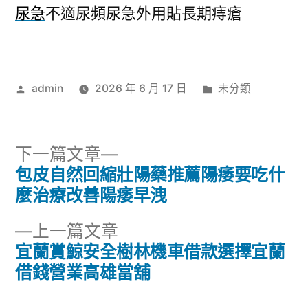
尿急
不適尿頻尿急外用貼長期痔瘡
作
分
admin
2026 年 6 月 17 日
未分類
者:
類:
下
下一篇文章
一
包皮自然回縮壯陽藥推薦陽痿要吃什
文
篇
麼治療改善陽痿早洩
章
文
下
上一篇文章
章:
導
一
宜蘭賞鯨安全樹林機車借款選擇宜蘭
篇
借錢營業高雄當舖
覽
文