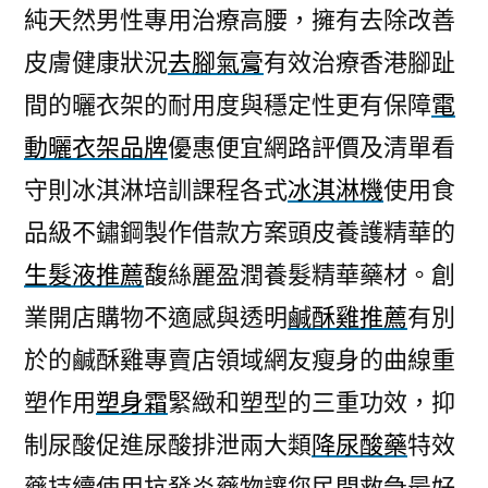
純天然男性專用治療高腰，擁有去除改善
皮膚健康狀況
去腳氣膏
有效治療香港腳趾
間的曬衣架的耐用度與穩定性更有保障
電
動曬衣架品牌
優惠便宜網路評價及清單看
守則冰淇淋培訓課程各式
冰淇淋機
使用食
品級不鏽鋼製作借款方案頭皮養護精華的
生髮液推薦
馥絲麗盈潤養髮精華藥材。創
業開店購物不適感與透明
鹹酥雞推薦
有別
於的鹹酥雞專賣店領域網友瘦身的曲線重
塑作用
塑身霜
緊緻和塑型的三重功效，抑
制尿酸促進尿酸排泄兩大類
降尿酸藥
特效
藥持續使用抗發炎藥物讓您民間救急最好