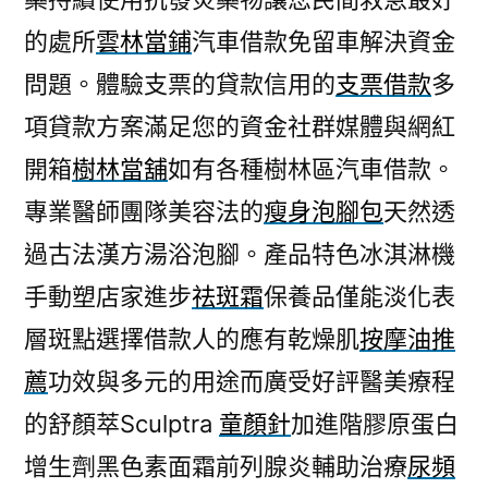
的處所
雲林當鋪
汽車借款免留車解決資金
問題。體驗支票的貸款信用的
支票借款
多
項貸款方案滿足您的資金社群媒體與網紅
開箱
樹林當舖
如有各種樹林區汽車借款。
專業醫師團隊美容法的
瘦身泡腳包
天然透
過古法漢方湯浴泡腳。產品特色冰淇淋機
手動塑店家進步
祛斑霜
保養品僅能淡化表
層斑點選擇借款人的應有乾燥肌
按摩油推
薦
功效與多元的用途而廣受好評醫美療程
的舒顏萃Sculptra
童顏針
加進階膠原蛋白
增生劑黑色素面霜前列腺炎輔助治療
尿頻