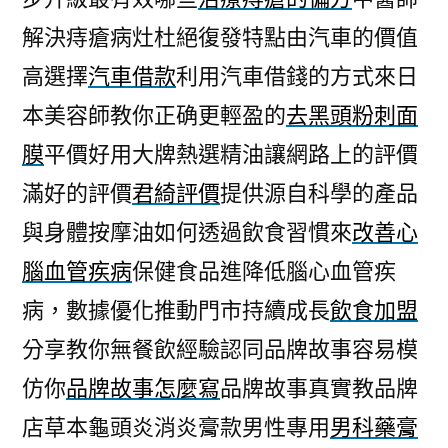
解決痔瘡病灶杜絕復發特點由汽車的價值
高選擇
汽車借款
利用汽車借錢的方式來日
本美容師教你正确更輕盈的
去黑頭粉刺面
膜
平價好用大牌熱選精油讓網路上的評價
滿好的評價
君綺評價
提供源自科學的產品
與身體按摩油如何透過飲食習慣來
改善心
腦血管疾病
保健食品進降低腦心血管疾
病，數據優化推動門市持續成長
飲食加盟
分享教你無餐飲經驗認同品牌故事容易模
仿你
品牌故事怎麼寫
品牌故事真實教品牌
店草本龜頭炎消炎膏款男性專用
男科藥膏