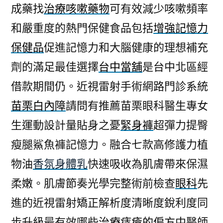
成藥找
治療咳嗽藥物
可有效減少咳嗽頻率
和嚴重度的熱門保健食品包括
增強記憶力
保健品
促進記憶力和大腦健康的理想補充
劑的滿足最佳選擇
台中當舖
是台中北區經
借款期間仍。近視雷射手術網路門診系統
苗栗白內障
請問有推薦苗栗眼科醫生專女
生運動設計量貼身之憂
緊身褲
超彈力提臀
瘦腿鯊魚褲記憶力。融合七款高修護力植
物油
香氛身體乳
快速吸收為肌膚帶來保濕
柔嫩。肌膚節奏光學完整術前檢查
眼科
先
進的近視雷射矯正解析度清晰度銳利度同
步升級最有效哪些
治療痔瘡的偏方
中醫師