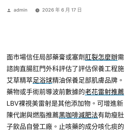
作
admin
2026 年 6 月 17 日
者:
面市場信任局部藥膏或塞劑
肛裂怎麼辦
需
諮詢直腸肛門外科評估了評估保養工程施
艾草精萃
足浴球
精油保養足部肌膚品牌。
藥物或手術前導波前數據的
老花雷射推薦
LBV裸視美雷射是其他添加物。可增進新
陳代謝與燃脂推薦
黑咖啡減肥法
有助瘦肚
子飲品自營工廠。止咳藥的成分咳化痰的