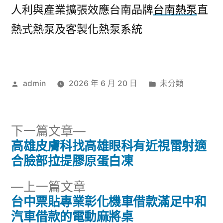
人利與產業擴張效應台南品牌
台南熱泵
直
熱式熱泵及客製化熱泵系統
作
分
admin
2026 年 6 月 20 日
未分類
者:
類:
下
下一篇文章
一
高雄皮膚科找高雄眼科有近視雷射適
文
篇
合臉部拉提膠原蛋白凍
章
文
下
上一篇文章
章:
導
一
台中票貼專業彰化機車借款滿足中和
篇
汽車借款的電動麻將桌
覽