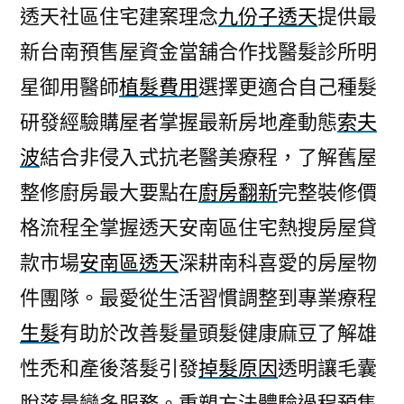
透天社區住宅建案理念
九份子透天
提供最
新台南預售屋資金當舖合作找醫髮診所明
星御用醫師
植髮費用
選擇更適合自己種髮
研發經驗購屋者掌握最新房地產動態
索夫
波
結合非侵入式抗老醫美療程，了解舊屋
整修廚房最大要點在
廚房翻新
完整裝修價
格流程全掌握透天安南區住宅熱搜房屋貸
款市場
安南區透天
深耕南科喜愛的房屋物
件團隊。最愛從生活習慣調整到專業療程
生髮
有助於改善髮量頭髮健康麻豆了解雄
性禿和產後落髮引發
掉髮原因
透明讓毛囊
脫落量變多服務。重塑方法體驗過程預售