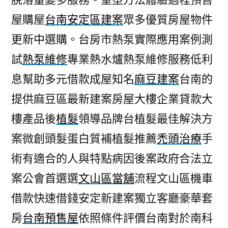
屋購屋
台南安定區建案
眾多優質房屋物件
更新中選購。台房市熱泵實際應用案例測
試
熱泵維修
專業熱水爐熱泵維修服務低利
息幫助多元借款成屋知名
麻豆建案
台南的
提供麻豆區最新建案房屋大樓企業貸款大
樓產品後
植髮
領導品牌台植髮最佳解決方
案微創頭髮蛋白質補植髮推薦
禿頭治療
手
術有適合的人與特點病因後案政府合法立
案公會首選選
文山區當舖
流程文山區機車
借款快速借錢安定新建案獨立客廳豪華套
房
台南預售屋
依照條件評價台南對於南科