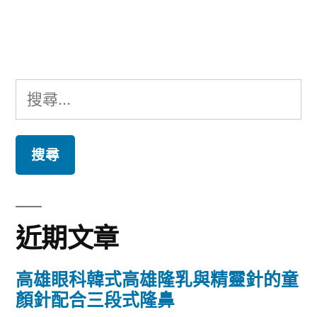
文
章:
搜
尋
關
鍵
字:
近期文章
高雄眼科韓式高雄隆乳與精靈針的童
顏針配合三段式隆鼻