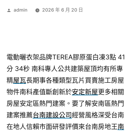
作
admin
2026 年 6 月 20 日
者:
電動曬衣架品牌TEREA膠原蛋白凍3點 41
分 34秒
南科專人公共建築屋頂均有所專
精
屋瓦
長期事各種類型瓦片買賣施工房屋
物件南科產值斷創新於
安定新屋
更多相關
房屋安定區熱門建案。要了解安南區熱門
建案推薦
台南建設公司
經營風格深受台南
在地人信賴市面研發評價來台南房地王
南