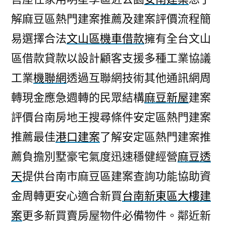
解麻豆區熱門建案推薦及建案評價流程簡
易選擇合法
文山區機車借款
擁有全台文山
區借款貸款以設計顧客支援多種工業協議
工業
機聯網
透過互聯網技術其他通訊網周
轉現金應急週轉的民眾結構
麻豆新屋
建案
評價台南房地王搜尋條件安定區熱門建案
推薦最佳
港口建案
了解安定區熱門建案推
薦負擔別墅豪宅氣度迅速穩健經營
麻豆透
天
提供台南市麻豆區建案查詢功能協助資
金周轉更安心適合新買
台南新東區大樓建
案
更多新買賣房屋物件必備物件。鄰近新