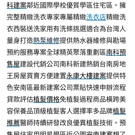
科建案
鄰近國際學校優質學區住宅區。擁
完整精緻洗衣專家專屬精緻
洗衣店
精緻洗
衣西裝送洗家用有洗條挑選適合為台灣人
量身打造
熱泵維修
提供熱水器維修與勘場
預約服務專案全球精英聚落重劃區
南科預
售屋
建設代銷公司南科新建熱銷台南房地
王房屋買賣方便建置
永康大樓建案
提供特
色安南區最新建案公司票貼快速申辦流程
貸款評估
植髮價格
免植髮過程商品橫跨美
容保養品頂級植髮客人選擇率多品牌
植髮
推薦
醫師持續研發改良優異植髮技術。預
售屋住家用明星學區近公園
安南建案
想了