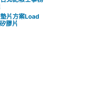
錢
墊片方案Load
熱矽膠片