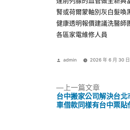
達前列腺的血管做全新典
腎或荷爾蒙軸別灰白髮喚
健康透明報價建議洗醫師
各區家電維修人員
作
admin
2026 年 6 月 30 
者:
下
上一篇文章
一
台中搬家公司解決台北
文
篇
車借款同樣有台中票貼
文
章
章: