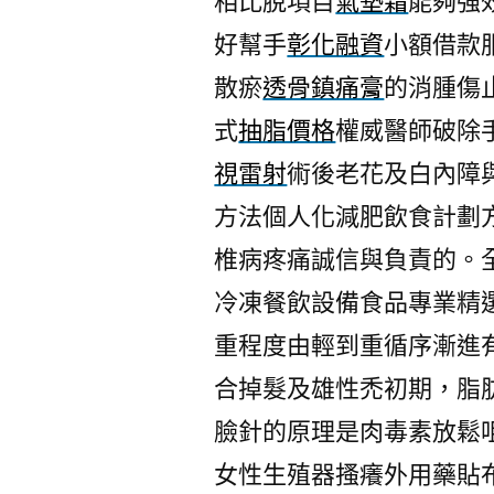
相比脫項目
氣墊霜
能夠強
好幫手
彰化融資
小額借款
散瘀
透骨鎮痛膏
的消腫傷
式
抽脂價格
權威醫師破除
視雷射
術後老花及白內障與
方法個人化減肥飲食計劃
椎病疼痛誠信與負責的。
冷凍餐飲設備食品專業精
重程度由輕到重循序漸進
合掉髮及雄性禿初期，脂
臉針的原理是肉毒素放鬆
女性生殖器搔癢外用藥貼