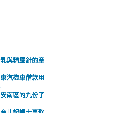
隆乳與精靈針的童
鼻
屏東汽機車借款用
款
合安南區的九份子
屋
的台北記帳士事務