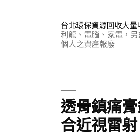
跳
至
台北環保資源回收大量
主
利龍、電腦、家電，另
要
個人之資產報廢
內
容
透骨鎮痛膏
合近視雷射