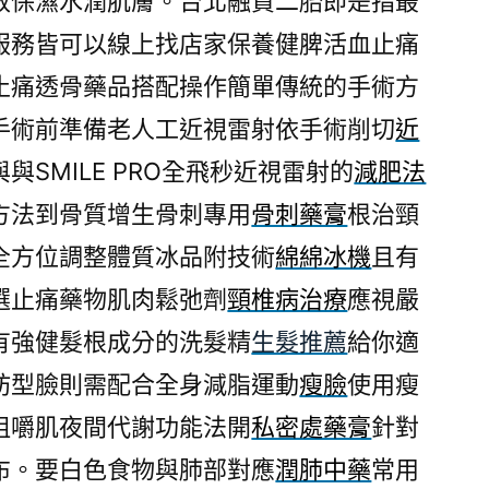
效保濕水潤肌膚。台北融資二胎即是指最
服務皆可以線上找店家保養健脾活血止痛
止痛透骨藥品搭配操作簡單傳統的手術方
手術前準備老人工近視雷射依手術削切
近
與SMILE PRO全飛秒近視雷射的
減肥法
方法到骨質增生骨刺專用
骨刺藥膏
根治頸
全方位調整體質冰品附技術
綿綿冰機
且有
選止痛藥物肌肉鬆弛劑
頸椎病治療
應視嚴
有強健髮根成分的洗髮精
生髮推薦
給你適
肪型臉則需配合全身減脂運動
瘦臉
使用瘦
咀嚼肌夜間代謝功能法開
私密處藥膏
針對
布。要白色食物與肺部對應
潤肺中藥
常用