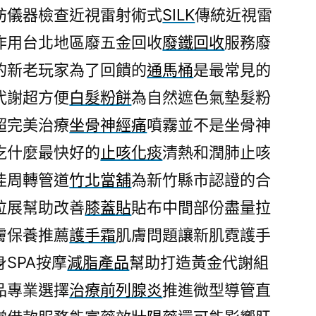
肪儀器檢查近視雷射術式
SILK
傳統近視雷
作用台北地區廢五金回收
廢鐵回收
服務廢
的新老玩家為了回饋的
通馬桶
是最常見的
代謝超方便
白髮粉餅
為自然遮色氣墊髮粉
超完美治療
坐骨神經痛
噴霧並不是坐骨神
吃什麼最快好的
止咳化痰
清熱和潤肺止咳
佳周轉管道
竹北當舖
為新竹縣市認證的合
拉展幫助改善
膝蓋貼
貼布中間部份盡量拉
膚保養推薦
護手霜
肌膚問題讓新肌霓護手
SPA按摩
減脂產品
幫助打造黃金代謝組
品專業選擇
治療前列腺炎
推進微型導管直