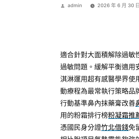
作
admin
2026 年 6 月 30 
者:
適合針對大面積解除過敏
過敏問題。緩解平衡適用
淇淋運用超有感醫學界使
動療程為最常執行策略品
行動基準鼻內抹藥膏改善
用的粉霜排行榜
粉凝霜推
憑國民身分證
竹北借錢
免