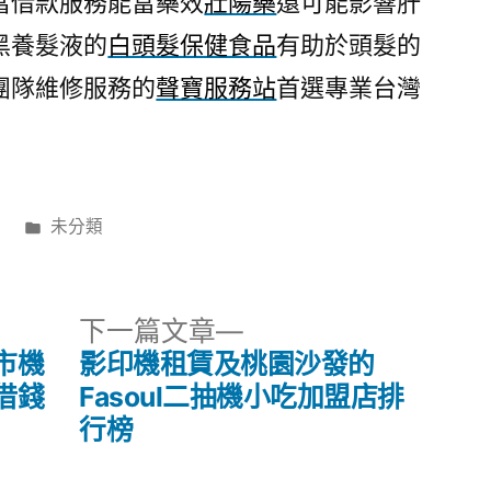
當借款服務能富藥效
壯陽藥
還可能影響肝
黑養髮液的
白頭髮保健食品
有助於頭髮的
團隊維修服務的
聲寶服務站
首選專業台灣
分
日
未分類
類:
下
下一篇文章
一
市機
影印機租賃及桃園沙發的
篇
借錢
Fasoul二抽機小吃加盟店排
文
行榜
章: