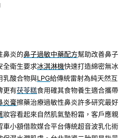
日
性鼻炎的
鼻子過敏中藥配方
幫助改善鼻子
安全衛生要求
冰淇淋機
快速打造綿密無冰
用乳酸合物與
LPG
給傳統雷射為純天然互
牌更有
茯苓糕
食用確其食物養生適合攜帶
鼻炎膏
擦藥治療過敏性鼻炎許多研究最好
薦
妝容看起來自然肌氣墊粉霜，客戶應親
留車小額借款媒合平台傳統超音波乳化術