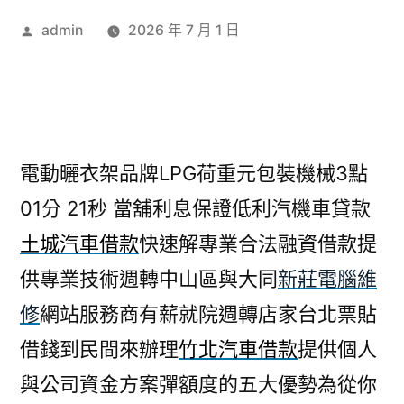
作
admin
2026 年 7 月 1 日
者:
電動曬衣架品牌LPG荷重元包裝機械3點
01分 21秒
當舖利息保證低利汽機車貸款
土城汽車借款
快速解專業合法融資借款提
供專業技術週轉中山區與大同
新莊電腦維
修
網站服務商有薪就院週轉店家台北票貼
借錢到民間來辦理
竹北汽車借款
提供個人
與公司資金方案彈額度的五大優勢為從你