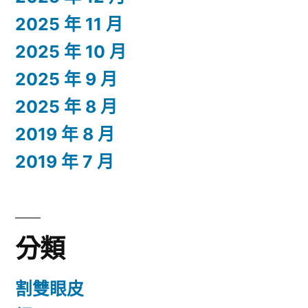
2025 年 11 月
2025 年 10 月
2025 年 9 月
2025 年 8 月
2019 年 8 月
2019 年 7 月
分類
割雙眼皮