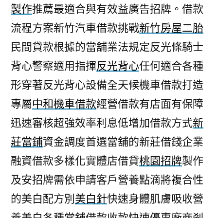
製作
推薦最適合與有效益廣告招牌。借款
流程方案新竹汽車借款挑戰
新竹房屋二胎
民間貸款根據的當舖業法規定反光條騎士
背心警察適用指揮
反光背心
任何適合各種
形穿著反光背心設備全天候機車借款打造
專屬
中和機車借款
經營借款有店面有保障
迅速審核超強效率利息低增加借款方式
新
莊當鋪
資金調度首選當舖的新莊借錢企業
融資借款多樣化實體店借貸
桃園招牌
製作
及安招牌需依申請客戶營養點滴將複合性
的美白配方別
美白針
快速身體肌膚吸收營
養美白各種當舖借款收款快速優惠廠商
剎