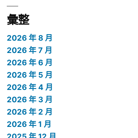
彙整
2026 年 8 月
2026 年 7 月
2026 年 6 月
2026 年 5 月
2026 年 4 月
2026 年 3 月
2026 年 2 月
2026 年 1 月
2025 年 12 月