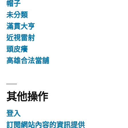
帽子
未分類
滿貫大亨
近視雷射
頭皮癢
高雄合法當舖
其他操作
登入
訂閱網站內容的資訊提供