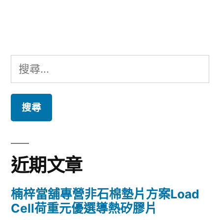
文
章:
搜
尋
關
鍵
字:
近期文章
楠梓當舖專營非石棉墊片方案Load
Cell荷重元優選導熱矽膠片