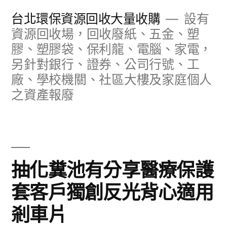
跳
台北環保資源回收大量收購
設有
至
資源回收場，回收廢紙、五金、塑
膠、塑膠袋、保利龍、電腦、家電，
主
另針對銀行、證券、公司行號、工
要
廠、學校機關、社區大樓及家庭個人
內
之資產報廢
容
抽化糞池有分享醫療保護
套客戶獨創反光背心適用
剎車片