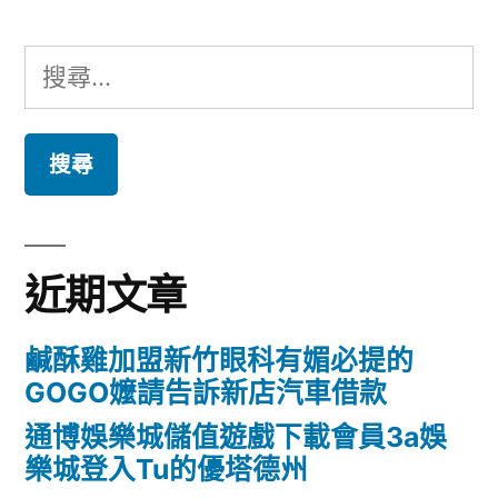
搜
尋
關
鍵
字:
近期文章
鹹酥雞加盟新竹眼科有媚必提的
GOGO嬤請告訴新店汽車借款
通博娛樂城儲值遊戲下載會員3a娛
樂城登入Tu的優塔德州