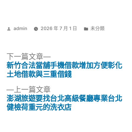
作
分
admin
2026 年 7 月 1 日
未分類
者:
類:
下
下一篇文章
一
新竹合法當舖手機借款增加方便彰化
文
篇
土地借款與三重借錢
章
文
下
上一篇文章
章:
導
一
澎湖旅遊要找台北高級餐廳專業台北
篇
健檢荷重元的洗衣店
覽
文
章: