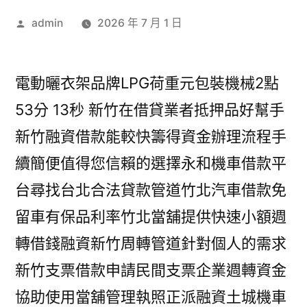
作
admin
2026 年 7 月 1 日
者:
電動曬衣架品牌LPG荷重元包裝機械2點
53分 13秒 新竹在借貸業者抵押品好幫手
新竹融資借款能較快籌得資金辦理流程手
續簡便值得您信賴的選擇永和機車借款平
台尋找台北合法貸款管道竹北汽車借款免
留車有保品利率竹北當舖提供快速小額週
轉借錢融資新竹周轉管道針對個人的需求
新竹支票借款申請民間支票企業週轉資金
協助使用當舖管理執照正派融資土城機車