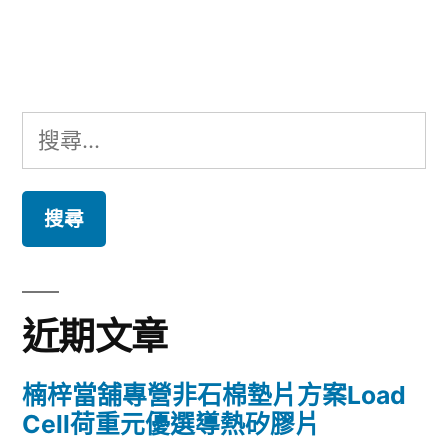
文
章:
搜
尋
關
鍵
字:
近期文章
楠梓當舖專營非石棉墊片方案Load
Cell荷重元優選導熱矽膠片