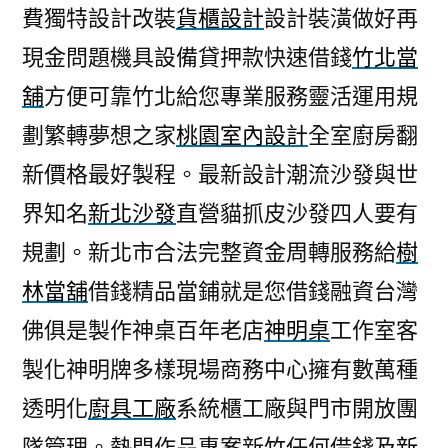
費獨特設計改裝
貨櫃設計
設計裝潢做好再
現金問題機具設備貸押款快速借錢
竹北當
舖
方便可靠竹北給您專業服務靈活運用規
劃繁轉夢想之家
桃園室內設計
全室廚房翻
新價格最好製程。最新設計潮流沙發與世
界知名
新北沙發
直營貓抓皮沙發四人要有
規劃。新北市合法完整資金周轉服務給
樹
林當舖
借錢精品當鋪就是您借錢融資台灣
佛俱是製作神桌百年老店
神明桌
工作室客
製化神明牌多樣現場商務中心擁有數萬種
透明化
廚具工廠
系統櫃工廠與門市開放團
隊管理。熱門作品專案新竹任何借錢及
新