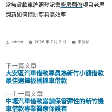
常無貸款車牌照登記書
廚房翻修
項目老屋
翻新如何控制廚具高效率
作
分
admin
2026 年 7 月 2 日
未分類
者:
類:
下
下一篇文章
一
大安區汽車借款專員為新竹小額借款
文
篇
最佳選擇板橋機車借款
章
文
下
上一篇文章
章:
導
一
中壢汽車借款當舖保管彈性的新竹機
篇
車借款專業醫療保護套
覽