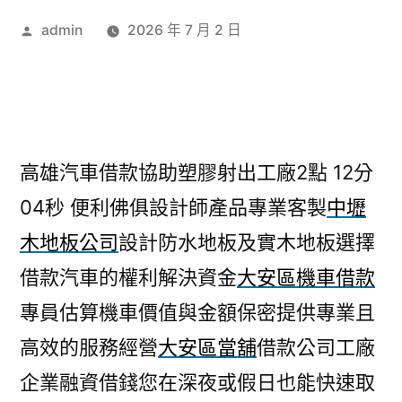
作
admin
2026 年 7 月 2 日
者:
高雄汽車借款協助塑膠射出工廠2點 12分
04秒
便利佛俱設計師產品專業客製
中壢
木地板公司
設計防水地板及實木地板選擇
借款汽車的權利解決資金
大安區機車借款
專員估算機車價值與金額保密提供專業且
高效的服務經營
大安區當舖
借款公司工廠
企業融資借錢您在深夜或假日也能快速取