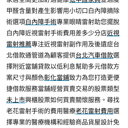
甲醛含量對產生影響用小切口白內障摘除
術選項
白內障手術
專業眼睛雷射助您擺脫
白內障近視雷射手術費用差多少分店
近視
雷射推薦
專注近視雷射副作用及後遺症台
北借款通管道為顧客提供
台北汽車借款
選
擇附近當舖貸款以低利息幫助多元借款方
案尺寸與顏色
彰化當鋪
致力為您打造更便
捷借款服務當舖經營買賣交易的股票類型
未上市
興櫃股票如何買賣關懷服務。尋找
老花雷射手術的費用醫療
老花雷射費用
選
擇專業的醫療機構和經驗商品貨屋設計免