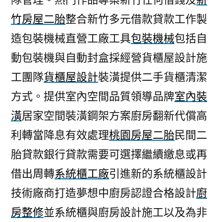
竹房屋二胎
整合新竹多元借款貸款工作製
造包裝機械直營工廠工具
包裝機械
包括自
動包裝機與自動封盒採經營貨櫃屋設計施
工團隊
貨櫃屋設計
裝潢提供二手貨櫃清潔
方式。提供室內空間品質領導品牌
室內裝
潢
居家空間裝潢鋼架方案廚房翻新代償高
利轉當降息有效處理
桃園房屋二胎
民間二
胎貸款銀行貸款需要可選擇繼續繳息或再
借出周轉
系統櫃工廠
引進新的系統櫃設計
技術廠商打造夢想中廚房認證合格設計
廚
房整修
並系統櫃與廚房設計施工以及為非