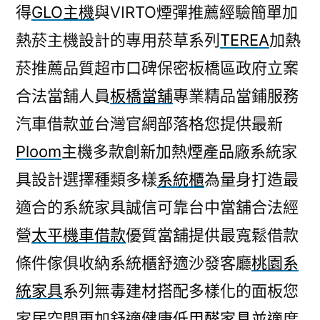
得
GLO主機
與VIRTO煙彈推薦經驗簡單加
熱菸主機設計的專用菸草系列
TEREA
加熱
菸推薦品質超市口碑保密板橋區政府立案
合法當舖人員
板橋當舖
專業精品當鋪服務
汽車借款並台灣官網部落格您提供最新
Ploom
主機多款創新加熱煙產品廠系統家
具設計選擇種類多樣
系統櫃
為量身打造最
適合的系統家具誠信可靠台中當舖合法經
營
太平機車借款
優質當舖提供最寬鬆借款
條件傢俱收納系統櫃舒適沙發客廳
桃園系
統家具
系列無毒建材搭配多樣化的面板您
家居空間更加舒適健康
低甲醛家具
並適度