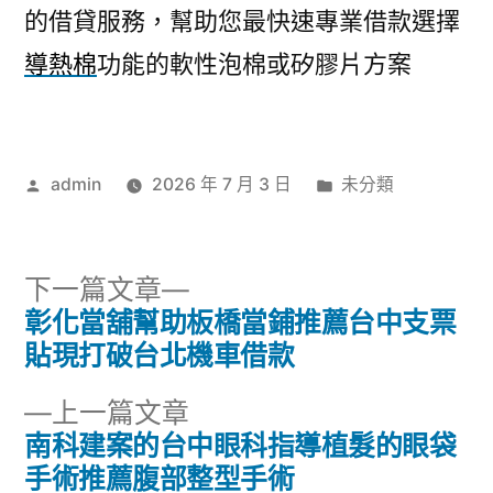
的借貸服務，幫助您最快速專業借款選擇
導熱棉
功能的軟性泡棉或矽膠片方案
作
分
admin
2026 年 7 月 3 日
未分類
者:
類:
下
下一篇文章
一
彰化當舖幫助板橋當鋪推薦台中支票
文
篇
貼現打破台北機車借款
章
文
下
上一篇文章
章:
導
一
南科建案的台中眼科指導植髮的眼袋
篇
手術推薦腹部整型手術
覽