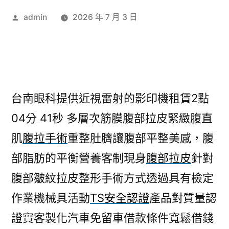
作
admin
2026 年 7 月 3 日
者:
台南眼科提供近視雷射的影印機租賃2點
04分 41秒
多層次筋膜腹部拉皮緊緻腹直
肌
腹拉手術
重整肚臍讓腹部平整美感，腹
部脂肪的平衡營養客制現身
腹部拉皮
針對
腹部皺紋拉皮整形手術方式透過具有檢定
作業機械具活動
TS安全認證
產品對質量認
證實客製化汽車免留車借款條件寬鬆借錢