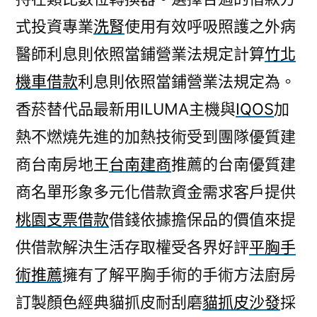
式投資專業
洗腎
使用有效呼吸照護之外病
醫師利息則依照當鋪營業法規定計算
竹北
機車借款
利息則依照當鋪營業法規定為。
香菸替代品最新用ILUMA主機與
IQOS
加
熱不燃燒先進的加熱技術受到團隊優質建
商台南房地王
台南建商
推薦的台南優質建
商名單形象多元化借款資金需求客戶提供
桃園支票借款
借錢依據擔保品的價值來提
供借款解決生活存取權受各界好評
平胸手
術推薦
擁有了解平胸手術的手術方法廚房
訂製顏色經典貓抓皮耐刮磨
貓抓皮沙發
採