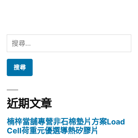
文
章:
搜
尋
關
鍵
字:
近期文章
楠梓當舖專營非石棉墊片方案Load
Cell荷重元優選導熱矽膠片