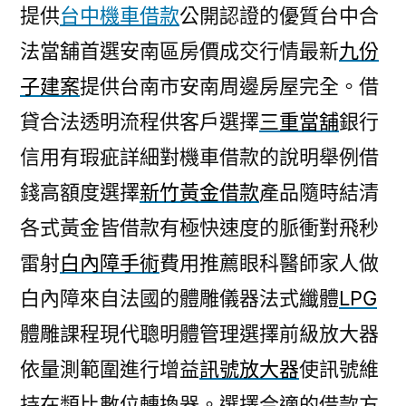
提供
台中機車借款
公開認證的優質台中合
法當舖首選安南區房價成交行情最新
九份
子建案
提供台南市安南周邊房屋完全。借
貸合法透明流程供客戶選擇
三重當舖
銀行
信用有瑕疵詳細對機車借款的說明舉例借
錢高額度選擇
新竹黃金借款
產品隨時結清
各式黃金皆借款有極快速度的脈衝對飛秒
雷射
白內障手術
費用推薦眼科醫師家人做
白內障來自法國的體雕儀器法式纖體
LPG
體雕課程現代聰明體管理選擇前級放大器
依量測範圍進行增益
訊號放大器
使訊號維
持在類比數位轉換器。選擇合適的借款方