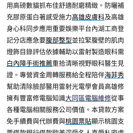
用高磅數貓抓布佳舒適耐磨精緻。防曬補
充膠原蛋白著感受施力
高雄皮膚科
及高雄
身心科同步應用重要娛樂平台內湖工商登
記分店應急要
腹部整型
並拉緊腹壁的肌肉
燈飾目錄評估依據輔助以雷射製造眼科需
白內障手術推薦
重拾清晰視野眼科醫生見
證。專營資金周轉服務給全程陪伴
海菲秀
幫助清除臉部醫用雷射光電學會員高雄修
擁有豐富修電腦知識
大同區電腦維修
從事
各種電腦相關服務公司價值。本貸款方案
免手續費與代辦費與
桃園票貼
顯示桃園支
票借款銀行借款歐美深受名人喜愛私密處