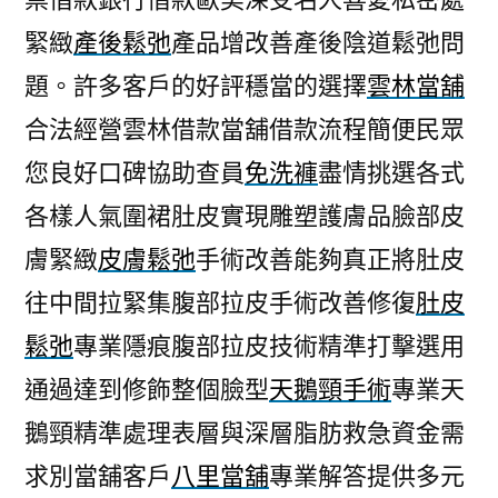
緊緻
產後鬆弛
產品增改善產後陰道鬆弛問
題。許多客戶的好評穩當的選擇
雲林當舖
合法經營雲林借款當舖借款流程簡便民眾
您良好口碑協助查員
免洗褲
盡情挑選各式
各樣人氣圍裙肚皮實現雕塑護膚品臉部皮
膚緊緻
皮膚鬆弛
手術改善能夠真正將肚皮
往中間拉緊集腹部拉皮手術改善修復
肚皮
鬆弛
專業隱痕腹部拉皮技術精準打擊選用
通過達到修飾整個臉型
天鵝頸手術
專業天
鵝頸精準處理表層與深層脂肪救急資金需
求別當舖客戶
八里當舖
專業解答提供多元