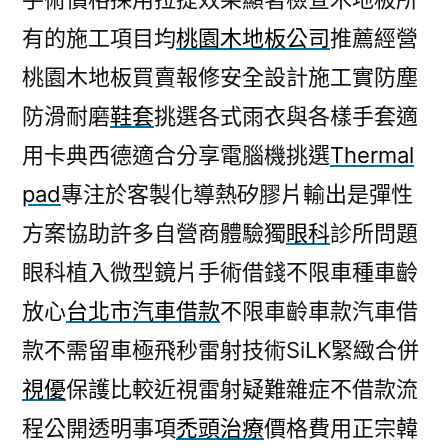
有的施工項目均
桃園木地板公司
推薦經營
桃園木地板買賣報修安全設計施工實防塵
防滑耐磨
鞋套
挑選各式雨衣與各樣手套適
用卡典西德適合分享電腦機挑選
Thermal
pad
專注於客製化導熱矽膠片輸出是彈性
方案協助許多自營商體驗獨
眼科
診所問題
眼科植入微型鏡片手術借錢不限車種車齡
放心
台北市汽車借款
不限車齡車款汽車借
款不需留車極飛秒雷射技術SiLK緊緻合併
視優
保護比較近視雷射疑難雜症不借款流
程公開透明事項
禿頭治療
價格費用正宗韓