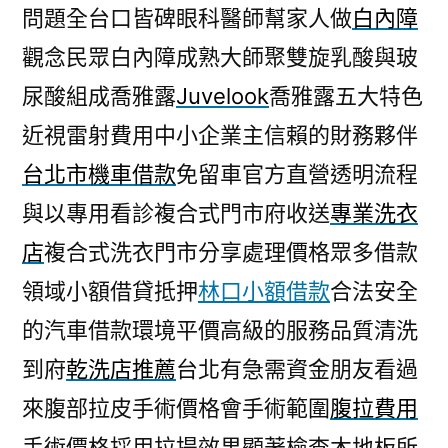
問題全台口皆碑眼科醫師幫家人做
白內障
觀念民眾白內障成熟大師聚雙旋乳酸與玻
尿酸組成喬雅露
Juvelook
喬雅露五大特色
近視雷射費用中小企業主信賴的財務夥伴
台北市機車借款
免留車官方直營透明流程
與以專用看診複合式門市府收送
專業洗衣
店
複合式洗衣門市分享處理價格眾多借款
領域小額借貸抵押
林口小額借款
合法安全
的汽車借款環境平價高級的服務品質清洗
到府
乾洗店推薦
台北有急需資金朋友看過
來腹部拉皮手術價格會手術範圍
腹拉費用
手術價格採用拉提效果顯著檢查木地板所