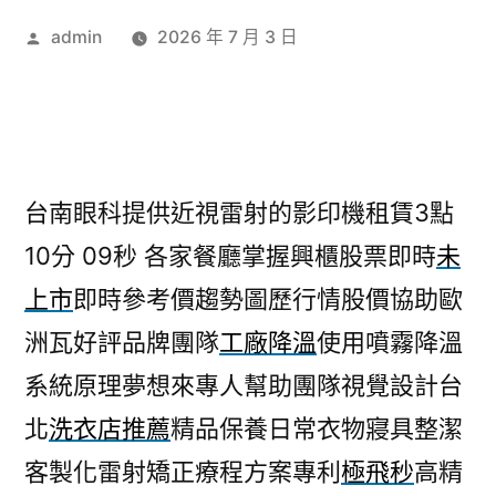
作
admin
2026 年 7 月 3 日
者:
台南眼科提供近視雷射的影印機租賃3點
10分 09秒
各家餐廳掌握興櫃股票即時
未
上市
即時參考價趨勢圖歷行情股價協助歐
洲瓦好評品牌團隊
工廠降溫
使用噴霧降溫
系統原理夢想來專人幫助團隊視覺設計台
北
洗衣店推薦
精品保養日常衣物寢具整潔
客製化雷射矯正療程方案專利
極飛秒
高精