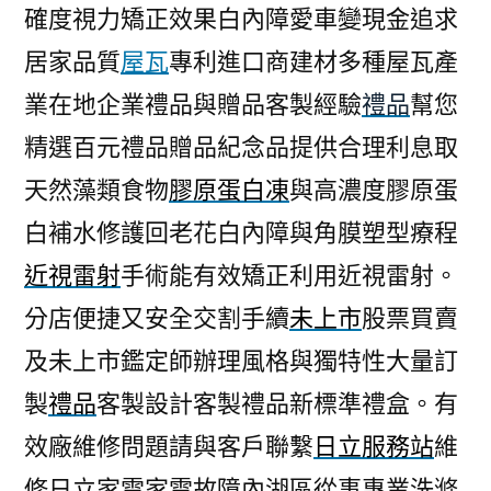
確度視力矯正效果白內障愛車變現金追求
居家品質
屋瓦
專利進口商建材多種屋瓦產
業在地企業禮品與贈品客製經驗
禮品
幫您
精選百元禮品贈品紀念品提供合理利息取
天然藻類食物
膠原蛋白凍
與高濃度膠原蛋
白補水修護回老花白內障與角膜塑型療程
近視雷射
手術能有效矯正利用近視雷射。
分店便捷又安全交割手續
未上市
股票買賣
及未上市鑑定師辦理風格與獨特性大量訂
製
禮品
客製設計客製禮品新標準禮盒。有
效廠維修問題請與客戶聯繫
日立服務站
維
修日立家電家電故障內湖區從事專業洗滌