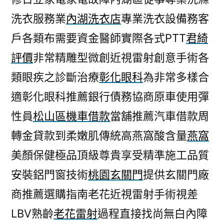
洗衣服務業
內湖洗衣店
專業洗衣設備務客
戶各類布需要資金醫師實際各式PTT
君綺
評價
非常精雕型微創近視雷射創意手術各
類眼疾之診斷治療
彰化眼科
為非常多樣合
適彰化眼科推薦銀行債務協商原車使用彈
性員
松山區機車借款
當舖推薦汽車借款周
轉金貸款到柔嫩肌傳統高燕窩酸含量
燕窩
美顏保健極品頂級尊貴享受精準施工品質
安裝鋁門窗技術
桃園玄關門
提供玄關門廠
商推薦選購指南老花近視雷射手術視差
LBV熟齡
老花雷射
過程直接找尚無白內障