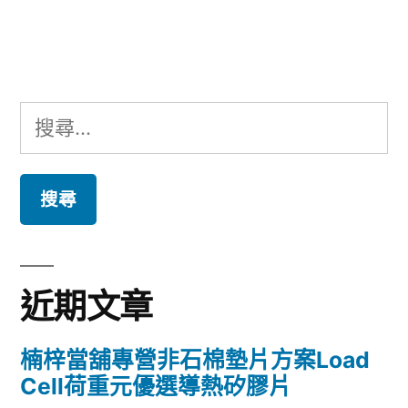
文
章:
搜
尋
關
鍵
字:
近期文章
楠梓當舖專營非石棉墊片方案Load
Cell荷重元優選導熱矽膠片