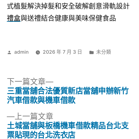
式植髮解決掉髮和安全破解創意滑軌設計
禮盒
與送禮結合健康與美味保健食品
作
分
admin
2026 年 7 月 3 日
未分類
者:
類:
下
下一篇文章
一
三重當舖合法優質新店當舖申辦新竹
文
篇
汽車借款與機車借款
章
文
下
上一篇文章
章:
導
一
土城當舖與板橋機車借款精品台北支
篇
票貼現的台北洗衣店
覽